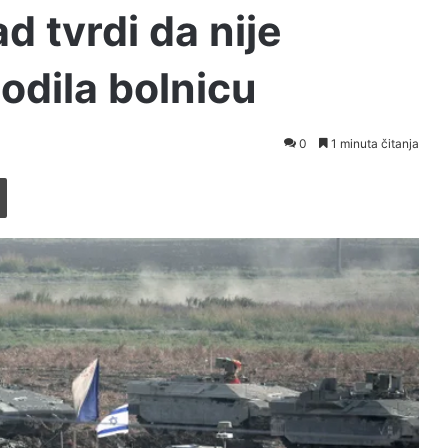
d tvrdi da nije
odila bolnicu
0
1 minuta čitanja
Printaj