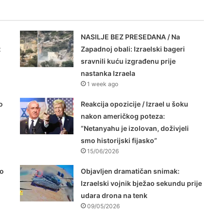
NASILJE BEZ PRESEDANA / Na
t
Zapadnoj obali: Izraelski bageri
sravnili kuću izgrađenu prije
nastanka Izraela
1 week ago
o
Reakcija opozicije / Izrael u šoku
nakon američkog poteza:
“Netanyahu je izolovan, doživjeli
smo historijski fijasko”
15/06/2026
ao
Objavljen dramatičan snimak:
Izraelski vojnik bježao sekundu prije
udara drona na tenk
09/05/2026