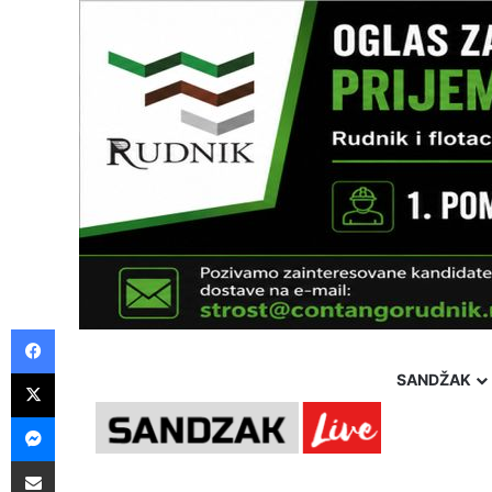
Facebook
X
SANDŽAK
Messenger
Pošalji preko E-Maila