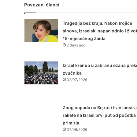
Povezani članci
Tragedija bez kraja: Nakon trojice
sinova, izraelski napad odnio i živo
15-mjesečnog Zaida
2 days ago
Izrael krenuo u zabranu ezana prek
zvučnika
02/07/2026
Zbog napada na Bejrut / Iran lansir
rakete na Izrael prvi put od početka
primirja
07/06/2026