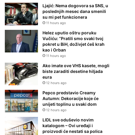
Ljajić: Nema dogovora sa SNS, u
poslednjih mesec dana smenili
su mi pet funkcionera
11 hours ago
Helez uputio oštru poruku
Vučiću: “Pratili smo svaki tvoj
pokret u BiH, doživjet ćeš krah
kao i Orban
11 hours ago
Ako imate ove VHS kasete, mogli
biste zaraditi desetine hiljada
eura
12 hours ago
Pepco predstavio Creamy
Autumn: Dekoracije koje će
unijeti toplinu u svaki dom
12 hours ago
LIDL sve oduševio novim
katalogom – Ovi uređaji i
proizvodi će nestati sa polica