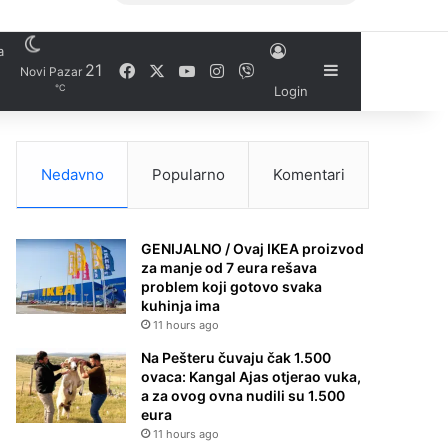
a
Facebook
X
YouTube
Instagram
21
Viber
Sidebar
Novi Pazar
℃
Login
Nedavno
Popularno
Komentari
GENIJALNO / Ovaj IKEA proizvod
za manje od 7 eura rešava
problem koji gotovo svaka
kuhinja ima
11 hours ago
Na Pešteru čuvaju čak 1.500
ovaca: Kangal Ajas otjerao vuka,
a za ovog ovna nudili su 1.500
eura
11 hours ago