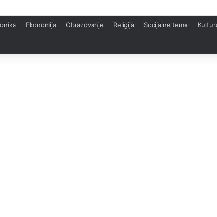
onika
Ekonomija
Obrazovanje
Religija
Socijalne teme
Kultur