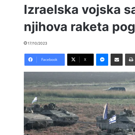
Izraelska vojska sa
njihova raketa pog
17/10/2023
Messenger
Pošalji preko E-Maila
Facebook
X