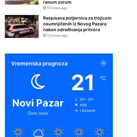
ranom zorom
13 hours ago
Raspisana potjernica za trojicom
osumnjičenih iz Novog Pazara
nakon određivanja pritvora
13 hours ago
Vremenska prognoza
21
℃
Novi Pazar
21º - 21º
49%
1.63 km/h
Čisto nebo