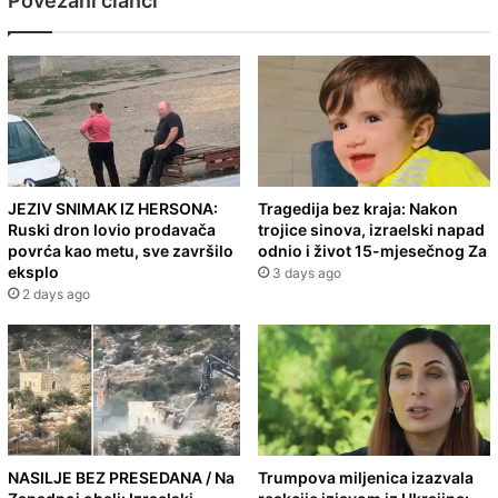
Povezani članci
JEZIV SNIMAK IZ HERSONA:
Tragedija bez kraja: Nakon
Ruski dron lovio prodavača
trojice sinova, izraelski napad
povrća kao metu, sve završilo
odnio i život 15-mjesečnog Za
eksplo
3 days ago
2 days ago
NASILJE BEZ PRESEDANA / Na
Trumpova miljenica izazvala