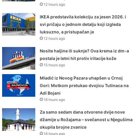
12 hours ago
IKEA predstavila kolekciju za jesen 2026. i
svi pričaju o jednom detalju koji izgleda
luksuzno, a pristupačan je
12 hours ago
Nosite haljine ili suknje? Ova krema iz dm-a
postala je letni hit protiv iritacije kože
15 hours ago
Mladić iz Novog Pazara uhapšen u Crnoj
Gori: Motkom pretukao dvojicu Tutinaca na
Adi Bojani
16 hours ago
Za samo sedam dana otvorene dvije nove
džamije u Rožajama – svečanost u Njegušima
okupila brojne zvanice
16 hours ago