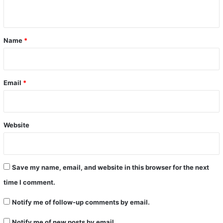
n
t
*
Name
*
Email
*
Website
Save my name, email, and website in this browser for the next
time I comment.
Notify me of follow-up comments by email.
Notify me of new posts by email.