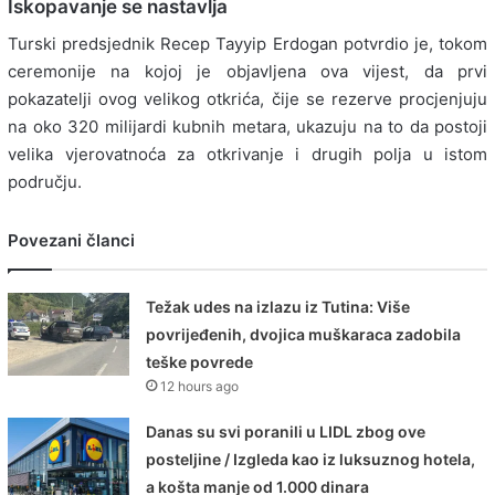
Iskopavanje se nastavlja
Turski predsjednik Recep Tayyip Erdogan potvrdio je, tokom
ceremonije na kojoj je objavljena ova vijest, da prvi
pokazatelji ovog velikog otkrića, čije se rezerve procjenjuju
na oko 320 milijardi kubnih metara, ukazuju na to da postoji
velika vjerovatnoća za otkrivanje i drugih polja u istom
području.
Povezani članci
Težak udes na izlazu iz Tutina: Više
povrijeđenih, dvojica muškaraca zadobila
teške povrede
12 hours ago
Danas su svi poranili u LIDL zbog ove
posteljine / Izgleda kao iz luksuznog hotela,
a košta manje od 1.000 dinara