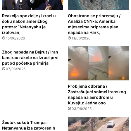
Reakcija opozicije / Izrael u
Obostrano se pripremaju /
šoku nakon američkog
Analiza CNN-a: Amerika
poteza: “Netanyahu je
mjesecima priprema plan
izolovan,
napada na Hark,
15/06/2026
11/06/2026
Zbog napada na Bejrut / Iran
lansirao rakete na Izrael prvi
put od početka primirja
07/06/2026
Probijena odbrana /
Zastrašujući snimci iranskog
napada na aerodrom u
Kuvajtu: Jedna oso
03/06/2026
Žestok sukob Trumpa i
Netanyahua iza zatvorenih