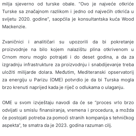
milja sjeverno od turske obale. “Ovo je najveće otkriće
Turske sa značajnom razlikom i jedno od najvećih otkrića u
svijetu 2020. godine”, saopćila je konsultantska kuća Wood
Mackenzie.
Zvaničnici i analitičari su upozorili da bi pokretanje
proizvodnje na bilo kojem nalazištu plina otkrivenom u
Crnom moru moglo potrajati i do deset godina, a da za
izgradnju infrastrukture za proizvodnju i snabdijevanje treba
uložiti milijarde dolara. Međutim, Mediteranski opservatorij
za energiju u Parizu (OME) potvrdio je da bi Turska mogla
brzo krenuti naprijed kada je riječ o odlukama o ulaganju.
OME u svom izvještaju navodi da će se “proces vrlo brzo
odvijati u smislu finansiranja, vremena i procedura, a možda
će postojati potreba za pomoći stranih kompanija s tehničkog
aspekta”, te smatra da je 2023. godina razuman cilj.