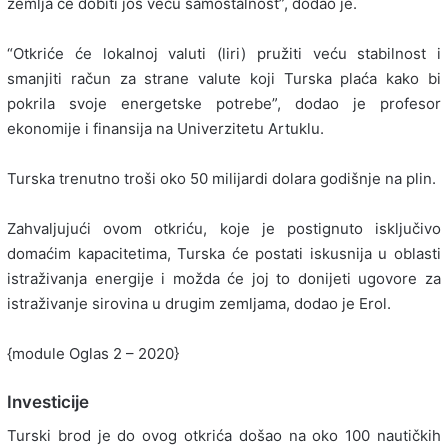
zemlja će dobiti još veću samostalnost”, dodao je.
“Otkriće će lokalnoj valuti (liri) pružiti veću stabilnost i
smanjiti račun za strane valute koji Turska plaća kako bi
pokrila svoje energetske potrebe”, dodao je profesor
ekonomije i finansija na Univerzitetu Artuklu.
Turska trenutno troši oko 50 milijardi dolara godišnje na plin.
Zahvaljujući ovom otkriću, koje je postignuto isključivo
domaćim kapacitetima, Turska će postati iskusnija u oblasti
istraživanja energije i možda će joj to donijeti ugovore za
istraživanje sirovina u drugim zemljama, dodao je Erol.
{module Oglas 2 – 2020}
Investicije
Turski brod je do ovog otkrića došao na oko 100 nautičkih