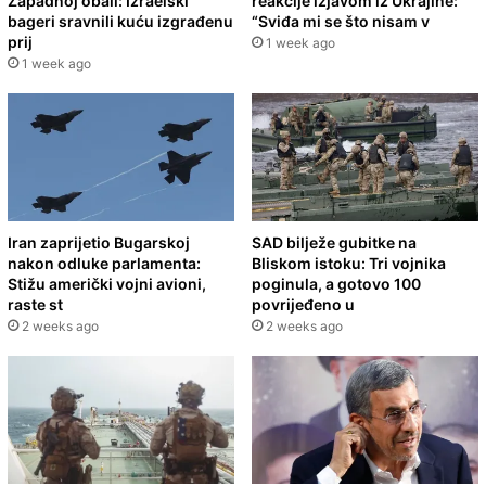
Zapadnoj obali: Izraelski
reakcije izjavom iz Ukrajine:
bageri sravnili kuću izgrađenu
“Sviđa mi se što nisam v
prij
1 week ago
1 week ago
Iran zaprijetio Bugarskoj
SAD bilježe gubitke na
nakon odluke parlamenta:
Bliskom istoku: Tri vojnika
Stižu američki vojni avioni,
poginula, a gotovo 100
raste st
povrijeđeno u
2 weeks ago
2 weeks ago