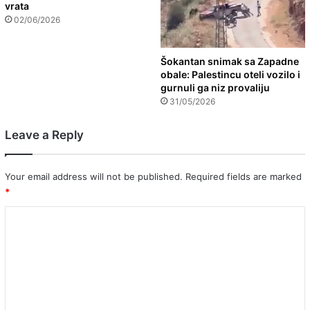
vrata
02/06/2026
Šokantan snimak sa Zapadne
obale: Palestincu oteli vozilo i
gurnuli ga niz provaliju
31/05/2026
Leave a Reply
Your email address will not be published.
Required fields are marked
*
C
o
m
m
e