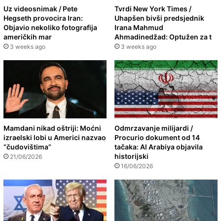
Uz videosnimak / Pete
Tvrdi New York Times /
Hegseth provocira Iran:
Uhapšen bivši predsjednik
Objavio nekoliko fotografija
Irana Mahmud
američkih mar
Ahmadinedžad: Optužen za t
3 weeks ago
3 weeks ago
Mamdani nikad oštriji: Moćni
Odmrzavanje milijardi /
izraelski lobi u Americi nazvao
Procurio dokument od 14
“čudovištima”
tačaka: Al Arabiya objavila
historijski
21/06/2026
16/06/2026