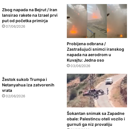
Zbog napada na Bejrut / Iran
lansirao rakete na Izrael prvi
put od početka primirja
07/06/2026
Probijena odbrana /
Zastrašujući snimci iranskog
napada na aerodrom u
Kuvajtu: Jedna oso
03/06/2026
Žestok sukob Trumpa i
Netanyahua iza zatvorenih
vrata
02/06/2026
Šokantan snimak sa Zapadne
obale: Palestincu oteli vozilo i
gurnuli ga niz provaliju