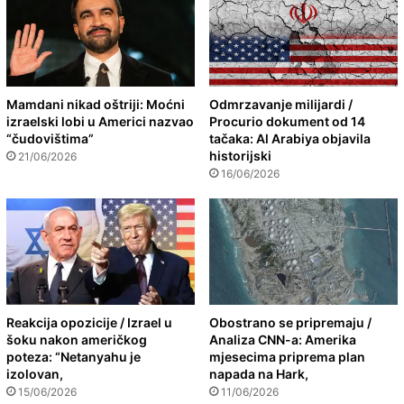
Mamdani nikad oštriji: Moćni
Odmrzavanje milijardi /
izraelski lobi u Americi nazvao
Procurio dokument od 14
“čudovištima”
tačaka: Al Arabiya objavila
historijski
21/06/2026
16/06/2026
Reakcija opozicije / Izrael u
Obostrano se pripremaju /
šoku nakon američkog
Analiza CNN-a: Amerika
poteza: “Netanyahu je
mjesecima priprema plan
izolovan,
napada na Hark,
15/06/2026
11/06/2026