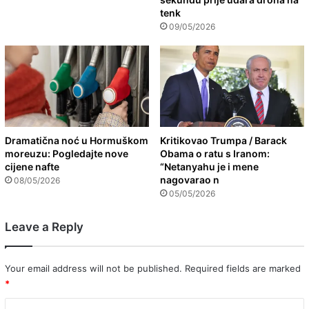
tenk
09/05/2026
Dramatična noć u Hormuškom
Kritikovao Trumpa / Barack
moreuzu: Pogledajte nove
Obama o ratu s Iranom:
cijene nafte
“Netanyahu je i mene
nagovarao n
08/05/2026
05/05/2026
Leave a Reply
Your email address will not be published.
Required fields are marked
*
C