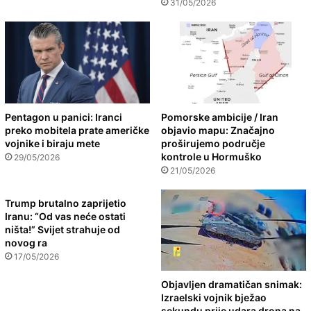
31/05/2026
Pentagon u panici: Iranci
Pomorske ambicije / Iran
preko mobitela prate američke
objavio mapu: Značajno
vojnike i biraju mete
proširujemo područje
kontrole u Hormuško
29/05/2026
21/05/2026
Trump brutalno zaprijetio
Iranu: “Od vas neće ostati
ništa!” Svijet strahuje od
novog ra
17/05/2026
Objavljen dramatičan snimak:
Izraelski vojnik bježao
sekundu prije udara drona na