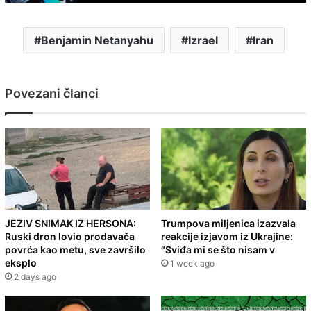
Benjamin Netanyahu
Izrael
Iran
Povezani članci
JEZIV SNIMAK IZ HERSONA:
Trumpova miljenica izazvala
Ruski dron lovio prodavača
reakcije izjavom iz Ukrajine:
povrća kao metu, sve završilo
“Sviđa mi se što nisam v
eksplo
1 week ago
2 days ago