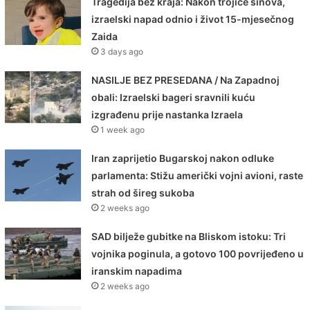
Tragedija bez kraja: Nakon trojice sinova,
izraelski napad odnio i život 15-mjesečnog
Zaida
3 days ago
NASILJE BEZ PRESEDANA / Na Zapadnoj
obali: Izraelski bageri sravnili kuću
izgrađenu prije nastanka Izraela
1 week ago
Iran zaprijetio Bugarskoj nakon odluke
parlamenta: Stižu američki vojni avioni, raste
strah od šireg sukoba
2 weeks ago
SAD bilježe gubitke na Bliskom istoku: Tri
vojnika poginula, a gotovo 100 povrijeđeno u
iranskim napadima
2 weeks ago