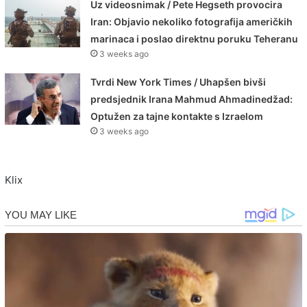
Uz videosnimak / Pete Hegseth provocira
Iran: Objavio nekoliko fotografija američkih
marinaca i poslao direktnu poruku Teheranu
3 weeks ago
Tvrdi New York Times / Uhapšen bivši
predsjednik Irana Mahmud Ahmadinedžad:
Optužen za tajne kontakte s Izraelom
3 weeks ago
Klix