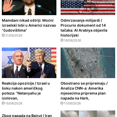
Mamdani nikad oštriji: Moćni
Odmrzavanje milijardi /
izraelski lobi u Americi nazvao
Procurio dokument od 14
“čudovištima”
tačaka: Al Arabiya objavila
historijski
21/06/2026
16/06/2026
Reakcija opozicije / Izrael u
Obostrano se pripremaju /
šoku nakon američkog
Analiza CNN-a: Amerika
poteza: “Netanyahu je
mjesecima priprema plan
izolovan,
napada na Hark,
15/06/2026
11/06/2026
Zbog napada na Bejrut / Iran