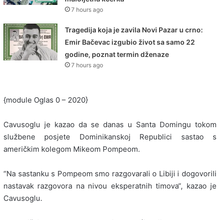
7 hours ago
Tragedija koja je zavila Novi Pazar u crno:
Emir Bačevac izgubio život sa samo 22
godine, poznat termin dženaze
7 hours ago
{module Oglas 0 – 2020}
Cavusoglu je kazao da se danas u Santa Domingu tokom
službene posjete Dominikanskoj Republici sastao s
američkim kolegom Mikeom Pompeom.
“Na sastanku s Pompeom smo razgovarali o Libiji i dogovorili
nastavak razgovora na nivou eksperatnih timova“, kazao je
Cavusoglu.