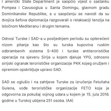
I američki State Department je saopćio vijest o sastanku
Pompea i Cavusoglua u Santa Domingu, glavnom gradu
Dominikanske Republike, a u saopćenju se navodi da su
dvojica šefova diplomacija razgovarali o relaksaciji tenzija na
Istočnom Mediteranu i drugim temama.
Odnosi Turske i SAD-a u posljednjem periodu su opterećeni
nizom pitanja kao što su turska kupovina ruskim
odbrambenih sistema S-400 i turske antiterorističke
operacije na sjeveru Sirije u kojem djeluje YPG, odnosno
sirijski ogranak terorističke organizacije PKK kojeg oružjem i
opremom opskrbljuje upravo SAD.
SAD se oglušio i na zahtjeve Turske za izručenje Fetullaha
Gulena, vođe terorističke organizacije FETO koja je
odgovorna za pokušaj vojnog udara u kojem je 15. jula 2016.
godine u Turskoj ubijena 251 osoba. (AA)