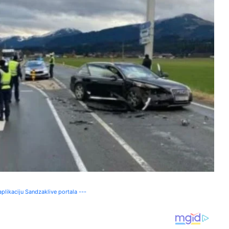
plikaciju Sandzaklive portala ---