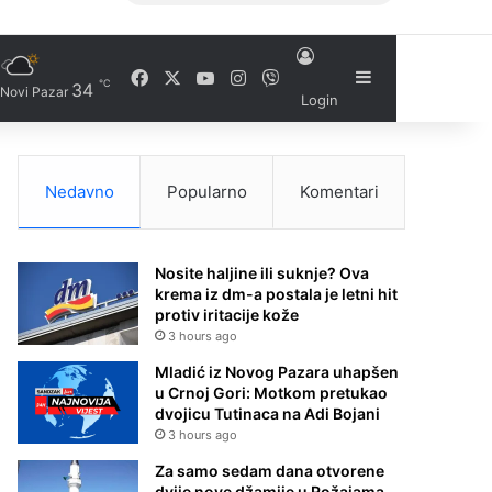
Facebook
X
YouTube
Instagram
Viber
Sidebar
℃
34
Novi Pazar
Login
Nedavno
Popularno
Komentari
Nosite haljine ili suknje? Ova
krema iz dm-a postala je letni hit
protiv iritacije kože
3 hours ago
Mladić iz Novog Pazara uhapšen
u Crnoj Gori: Motkom pretukao
dvojicu Tutinaca na Adi Bojani
3 hours ago
Za samo sedam dana otvorene
dvije nove džamije u Rožajama –