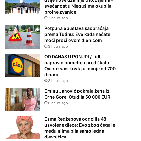
svečanost u Njegušima okupila
brojne zvanice
3 hours ago
Potpuna obustava saobraćaja
prema Tutinu: Evo kada nećete
moći proći ovom dionicom
3 hours ago
OD DANAS U PONUDI / Lidl
napravio pometnju pred školu:
Ovi ruksaci koštaju manje od 700
dinara!
3 hours ago
Eminu Jahović pokrala žena iz
Crne Gore: Otuđila 50 000 EUR
6 hours ago
Esma Redžepova odgojila 48
usvojene djece: Evo zbog čega je
među njima bila samo jedna
djevojčica