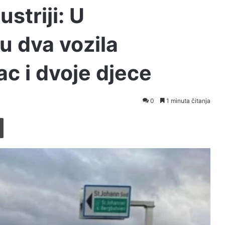
striji: U
u dva vozila
c i dvoje djece
0
1 minuta čitanja
Printaj