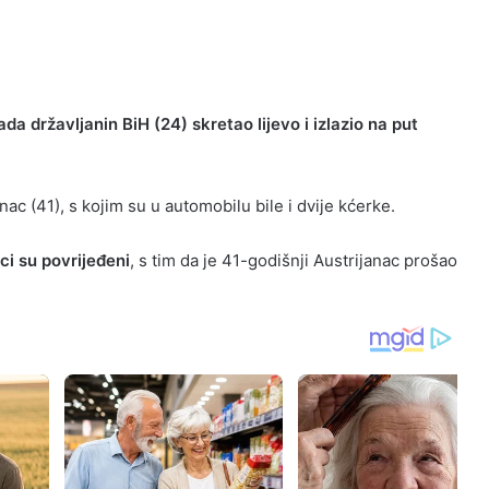
da državljanin BiH (24) skretao lijevo i izlazio na put
ac (41), s kojim su u automobilu bile i dvije kćerke.
ci su povrijeđeni
, s tim da je 41-godišnji Austrijanac prošao