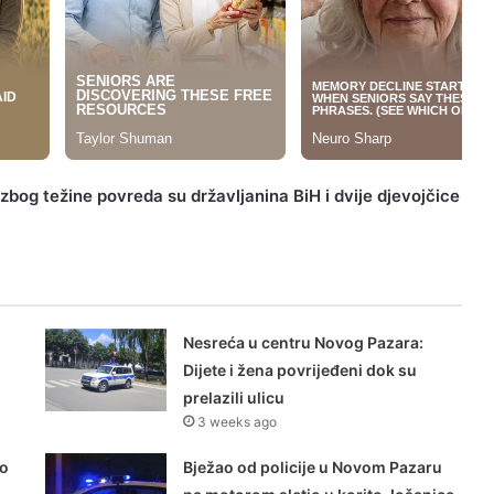
zbog težine povreda su državljanina BiH i dvije djevojčice
Nesreća u centru Novog Pazara:
Dijete i žena povrijeđeni dok su
prelazili ulicu
3 weeks ago
lo
Bježao od policije u Novom Pazaru