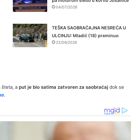
pa motorom sletio u korito Jošanice
04/07/2026
TEŠKA SAOBRAĆAJNA NESREĆA U
ULCINJU: Mladić (18) preminuo
23/06/2026
 šteta, a
put je bio satima zatvoren za saobraćaj
dok se
ne
.