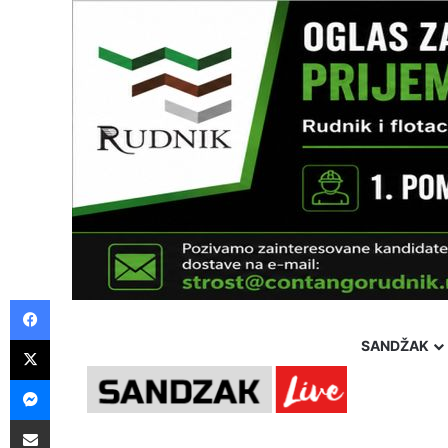
Facebook
X
SANDŽAK
Messenger
Pošalji preko E-Maila