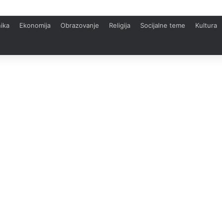
ika
Ekonomija
Obrazovanje
Religija
Socijalne teme
Kultura