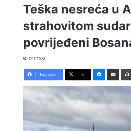
Teška nesreća u Au
strahovitom sudar
povrijeđeni Bosana
17/11/2023
Messenger
Pošalji preko E-Maila
Facebook
X