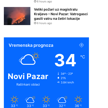
6 hours ago
Veliki požari uz magistralu
Kraljevo – Novi Pazar: Vatrogasci
gasili vatru na četiri lokacije
6 hours ago
Vremenska prognoza
34
℃
Novi Pazar
34º - 23º
21%
3.84 km/h
Raštrkani oblaci
33
33
33
32
36
℃
℃
℃
℃
℃