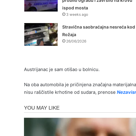
probilo ogradu i završilo na krovu
ispod mosta
3 weeks ago
Stravična saobraćajna nesreća kod
Rožaja
26/06/2026
Austrijanac je sam otišao u bolnicu.
Na oba automobila je pričinjena značajna materijalna
nisu raščistile krhotine od sudara, prenose
Nezavis