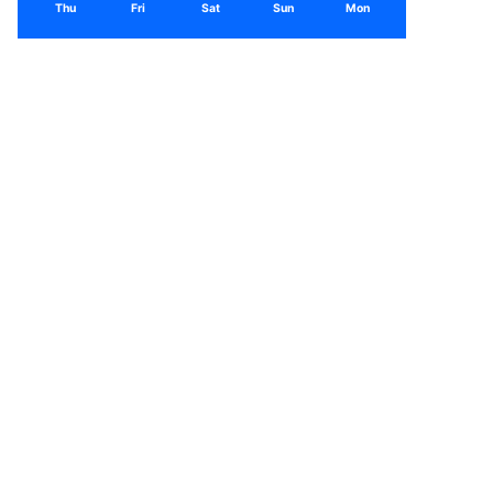
Thu
Fri
Sat
Sun
Mon