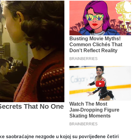
eške saobraćajne nezgode u kojoj su povrijeđene četiri