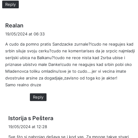
Reply
s
Realan
a
19/05/2024 at 06:33
y
A cudo da pomno pratis Sandzacke zurnale?!cudo ne reagujes kad
s
srbin siluje svoju cerku?cudo ne komentarises da je srpcic najmladji
:
serijski ubica na Balkanu?!cudo ne rece nista kad 2srba ubise i
priznase ubistvo male Danke!cudo ne reagujes kad srbin pobi oko
Mladenovca toliku omladinu!sve je to cudo….jer vi vecina imate
dvostruke arsine za dogadjaje,zavisno od toga ko je akter!
Samo realno druze
Reply
s
Istorija s Peštera
a
19/05/2024 at 12:28
y
Sve što si nabrojao dešava se i kod vas. Za mnoge takve stvari