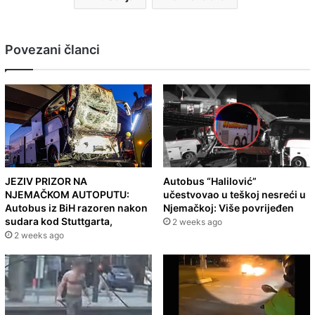
Povezani članci
JEZIV PRIZOR NA
Autobus “Halilović”
NJEMAČKOM AUTOPUTU:
učestvovao u teškoj nesreći u
Autobus iz BiH razoren nakon
Njemačkoj: Više povrijeđen
sudara kod Stuttgarta,
2 weeks ago
2 weeks ago