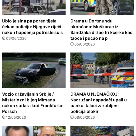
Ubio je sina pa pored tijela
Drama u Dortmundu
čekao policiju: Njegove riječi
okončana: Muškarac iz
nakon hapšenja potresle su s
Sandžaka držao tri kćerke kao
taoce i pucao na p
06/06/2026
05/06/2026
Vozio državljanin Srbije /
DRAMA U NJEMAČKOJ:
Misteriozni bijeg Mirsada
Naoružani napadači upali u
nakon sudara kod Frankfurta:
banku, talaci zarobljeni –
Porsch
policija blokir
12/05/2026
08/05/2026