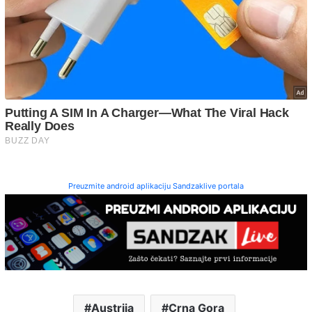
Preuzmite android aplikaciju Sandzaklive portala
Austrija
Crna Gora