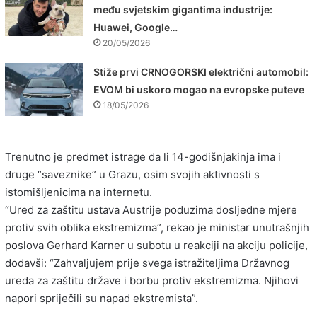
među svjetskim gigantima industrije:
Huawei, Google…
20/05/2026
Stiže prvi CRNOGORSKI električni automobil:
EVOM bi uskoro mogao na evropske puteve
18/05/2026
Trenutno je predmet istrage da li 14-godišnjakinja ima i
druge “saveznike” u Grazu, osim svojih aktivnosti s
istomišljenicima na internetu.
“Ured za zaštitu ustava Austrije poduzima dosljedne mjere
protiv svih oblika ekstremizma”, rekao je ministar unutrašnjih
poslova Gerhard Karner u subotu u reakciji na akciju policije,
dodavši: “Zahvaljujem prije svega istražiteljima Državnog
ureda za zaštitu države i borbu protiv ekstremizma. Njihovi
napori spriječili su napad ekstremista”.