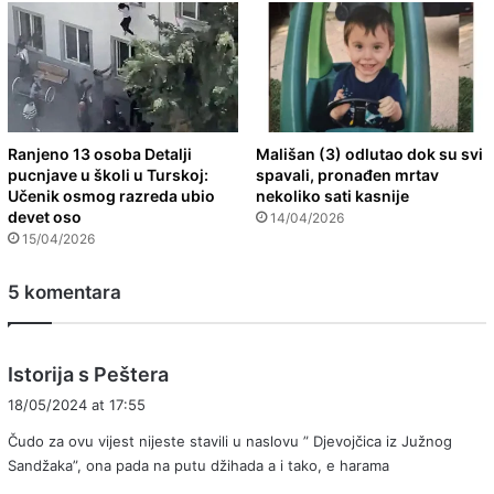
Ranjeno 13 osoba Detalji
Mališan (3) odlutao dok su svi
pucnjave u školi u Turskoj:
spavali, pronađen mrtav
Učenik osmog razreda ubio
nekoliko sati kasnije
devet oso
14/04/2026
15/04/2026
5 komentara
s
Istorija s Peštera
a
18/05/2024 at 17:55
y
Čudo za ovu vijest nijeste stavili u naslovu ” Djevojčica iz Južnog
s
Sandžaka”, ona pada na putu džihada a i tako, e harama
: