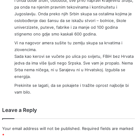
I onda dođe Srbin, oslobodi, sve prvo napravi Kraljevinu Srbiju,
pa onda na njenim pravnim tekovinama i kontinuitetu i
Jugoslaviju. Onda preko njih Srbin skupa sa ostalima kojima je
oslobođenje dao šansu da se iskažu stvori – bolnice, škole
univerzizete, puteve, fabrike i za manje od 100 godina
stignemo ono gdje smo kaskali 600 godina.
Vi na nagovor amera sušite tu zemlju skupa sa krvatima i
zlovencima.
Sada kao kerovi se vučete po ulica po svijetu, FBiH bez Hrvata
jedva da ima više ljudi nego Srpska. Sve vam je propalo. Nema
Srba nema ničega, ni u Sarajevu ni u Hrvatskoj. Izgubila se
energija.
Prekinite se lagati, da se pokajete i tražite oprost najbolje bi
vam bilo.
Leave a Reply
Your email address will not be published.
Required fields are marked
*