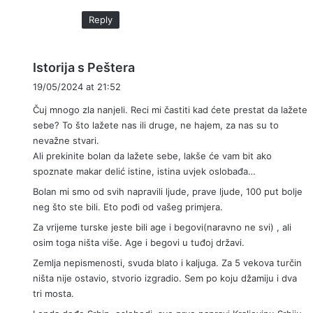
Reply
s
Istorija s Peštera
a
19/05/2024 at 21:52
y
Čuj mnogo zla nanjeli. Reci mi častiti kad ćete prestat da lažete
s
sebe? To što lažete nas ili druge, ne hajem, za nas su to
:
nevažne stvari.
Ali prekinite bolan da lažete sebe, lakše će vam bit ako
spoznate makar delić istine, istina uvjek oslobađa…
Bolan mi smo od svih napravili ljude, prave ljude, 100 put bolje
neg što ste bili. Eto pođi od vašeg primjera.
Za vrijeme turske jeste bili age i begovi(naravno ne svi) , ali
osim toga ništa više. Age i begovi u tuđoj državi.
Zemlja nepismenosti, svuda blato i kaljuga. Za 5 vekova turčin
ništa nije ostavio, stvorio izgradio. Sem po koju džamiju i dva
tri mosta.