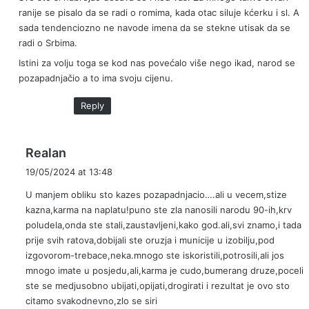
s
ranije se pisalo da se radi o romima, kada otac siluje kćerku i sl. A
:
sada tendenciozno ne navode imena da se stekne utisak da se
radi o Srbima.
Istini za volju toga se kod nas povećalo više nego ikad, narod se
pozapadnjačio a to ima svoju cijenu.
Reply
s
Realan
a
19/05/2024 at 13:48
y
U manjem obliku sto kazes pozapadnjacio….ali u vecem,stize
s
kazna,karma na naplatu!puno ste zla nanosili narodu 90-ih,krv
:
poludela,onda ste stali,zaustavljeni,kako god.ali,svi znamo,i tada
prije svih ratova,dobijali ste oruzja i municije u izobilju,pod
izgovorom-trebace,neka.mnogo ste iskoristili,potrosili,ali jos
mnogo imate u posjedu,ali,karma je cudo,bumerang druze,poceli
ste se medjusobno ubijati,opijati,drogirati i rezultat je ovo sto
citamo svakodnevno,zlo se siri