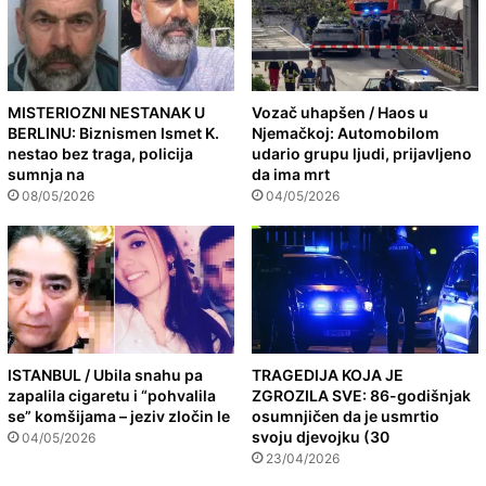
MISTERIOZNI NESTANAK U
Vozač uhapšen / Haos u
BERLINU: Biznismen Ismet K.
Njemačkoj: Automobilom
nestao bez traga, policija
udario grupu ljudi, prijavljeno
sumnja na
da ima mrt
08/05/2026
04/05/2026
ISTANBUL / Ubila snahu pa
TRAGEDIJA KOJA JE
zapalila cigaretu i “pohvalila
ZGROZILA SVE: 86-godišnjak
se” komšijama – jeziv zločin le
osumnjičen da je usmrtio
svoju djevojku (30
04/05/2026
23/04/2026