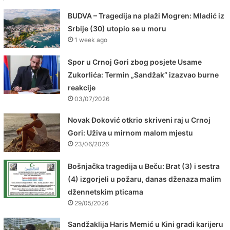
BUDVA – Tragedija na plaži Mogren: Mladić iz
Srbije (30) utopio se u moru
1 week ago
Spor u Crnoj Gori zbog posjete Usame
Zukorlića: Termin „Sandžak“ izazvao burne
reakcije
03/07/2026
Novak Đoković otkrio skriveni raj u Crnoj
Gori: Uživa u mirnom malom mjestu
23/06/2026
Bošnjačka tragedija u Beču: Brat (3) i sestra
(4) izgorjeli u požaru, danas dženaza malim
džennetskim pticama
29/05/2026
Sandžaklija Haris Memić u Kini gradi karijeru