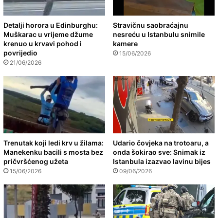
Detalji horora u Edinburghu:
Stravičnu saobraćajnu
Muškarac u vrijeme džume
nesreću u Istanbulu snimile
krenuo u krvavi pohod i
kamere
povrijedio
15/06/2026
21/06/2026
Trenutak koji ledi krv u žilama:
Udario čovjeka na trotoaru, a
Manekenku bacili s mosta bez
onda šokirao sve: Snimak iz
pričvršćenog užeta
Istanbula izazvao lavinu bijes
15/06/2026
09/06/2026