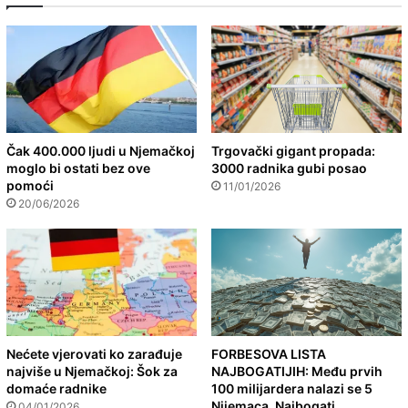
Čak 400.000 ljudi u Njemačkoj
Trgovački gigant propada:
moglo bi ostati bez ove
3000 radnika gubi posao
pomoći
11/01/2026
20/06/2026
Nećete vjerovati ko zarađuje
FORBESOVA LISTA
najviše u Njemačkoj: Šok za
NAJBOGATIJIH: Među prvih
domaće radnike
100 milijardera nalazi se 5
Nijemaca. Najbogati
04/01/2026