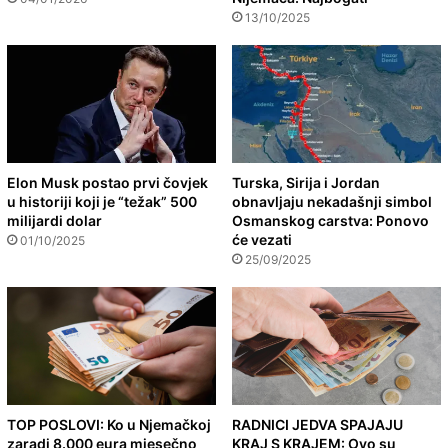
13/10/2025
Elon Musk postao prvi čovjek
Turska, Sirija i Jordan
u historiji koji je “težak” 500
obnavljaju nekadašnji simbol
milijardi dolar
Osmanskog carstva: Ponovo
će vezati
01/10/2025
25/09/2025
TOP POSLOVI: Ko u Njemačkoj
RADNICI JEDVA SPAJAJU
zaradi 8.000 eura mjesečno
KRAJ S KRAJEM: Ovo su