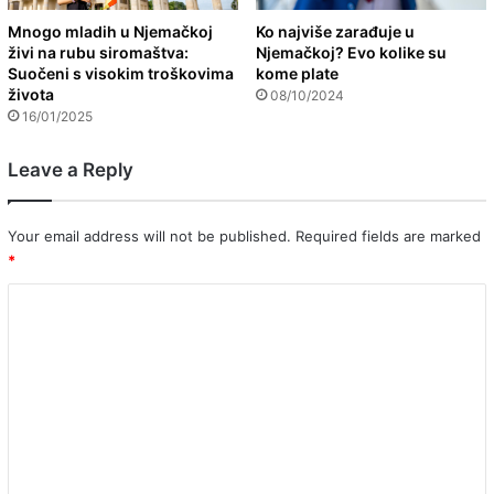
Mnogo mladih u Njemačkoj
Ko najviše zarađuje u
živi na rubu siromaštva:
Njemačkoj? Evo kolike su
Suočeni s visokim troškovima
kome plate
života
08/10/2024
16/01/2025
Leave a Reply
Your email address will not be published.
Required fields are marked
*
C
o
m
m
e
n