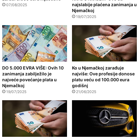
najslabije plaćena zanimanja u
07/08/2025
Njemačkoj
19/07/2025
DO 5.000 EVRA VIŠE: Ovih 10
Ko u Njemačkoj zarađuje
zanimanja zabilježilo je
najviše: Ove profesije donose
najveće povećanje plata u
platu veću od 100.000 eura
Njemačkoj
godišnj
19/07/2025
21/06/2025