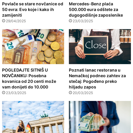
Povlače se stare novčanice od
Mercedes-Benz plaća
50 evra: Evo koje i kako ih
500.000 eura odštete za
zamijeniti
dugogodišnje zaposlenike
29/04/2025
23/03/2025
POGLEDAJTE SITNIŠ U
Poznati lanac restorana u
NOVČANIKU: Posebna
Nemačkoj podneo zahtev za
kovanica od 20 centi može
stečaj: Pogođeno preko
vam donijeti do 10.000
hiljadu zapos
23/03/2025
20/03/2025