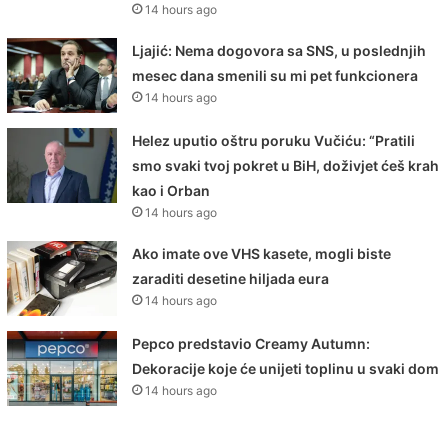
14 hours ago
Ljajić: Nema dogovora sa SNS, u poslednjih
mesec dana smenili su mi pet funkcionera
14 hours ago
Helez uputio oštru poruku Vučiću: “Pratili
smo svaki tvoj pokret u BiH, doživjet ćeš krah
kao i Orban
14 hours ago
Ako imate ove VHS kasete, mogli biste
zaraditi desetine hiljada eura
14 hours ago
Pepco predstavio Creamy Autumn:
Dekoracije koje će unijeti toplinu u svaki dom
14 hours ago