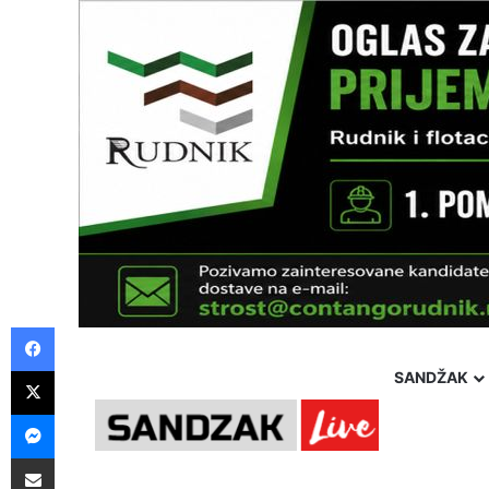
Facebook
X
SANDŽAK
Messenger
Pošalji preko E-Maila