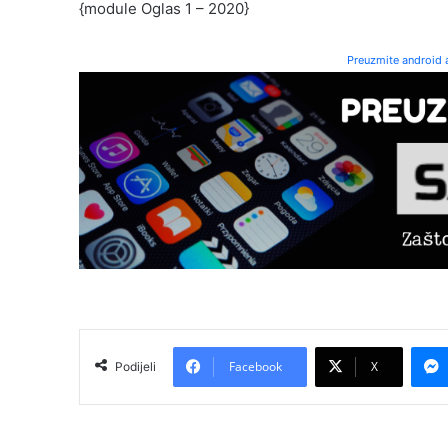
{module Oglas 1 – 2020}
Preuzmite android a
Facebook
X
Podijeli