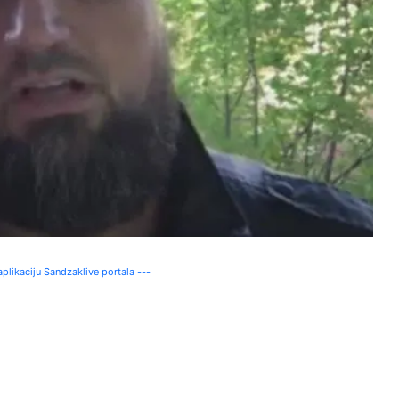
plikaciju Sandzaklive portala ---