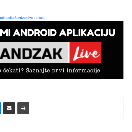
plikaciju Sandzaklive portala
Messenger
Pošalji preko E-Maila
Printaj