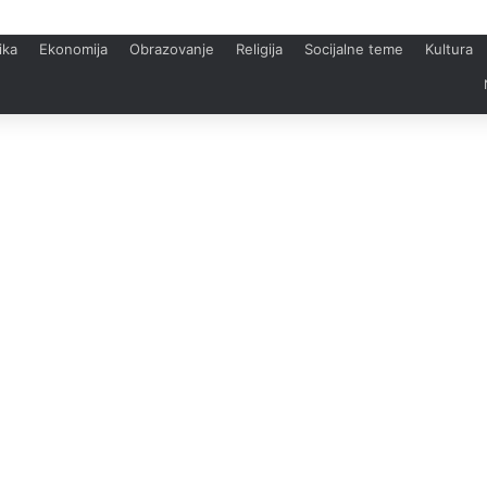
ika
Ekonomija
Obrazovanje
Religija
Socijalne teme
Kultura