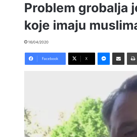
Problem grobalja 
koje imaju musliman
16/04/2020
Messenger
Pošalji preko E-Maila
Facebook
X