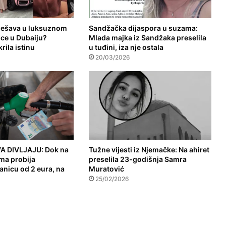
 dešava u luksuznom
Sandžačka dijaspora u suzama:
ce u Dubaiju?
Mlada majka iz Sandžaka preselila
rila istinu
u tuđini, iza nje ostala
20/03/2026
A DIVLJAJU: Dok na
Tužne vijesti iz Njemačke: Na ahiret
a probija
preselila 23-godišnja Samra
anicu od 2 eura, na
Muratović
25/02/2026