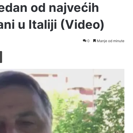
jedan od najvećih
i u Italiji (Video)
0
Manje od minute
Printaj