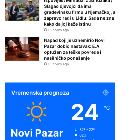
Ispovijest Mirsada iz Sandžaka /
Slagao djevojci da ima
građevinsku firmu u Njemačkoj, a
zapravo radi u Lidlu: Sada ne zna
kako da joj kaže istinu
15 hours ago
Napad koji je uznemirio Novi
Pazar dobio nastavak: E.A.
optužen za teške povrede i
nasilničko ponašanje
15 hours ago
Vremenska prognoza
24
℃
Novi Pazar
32º - 22º
62%