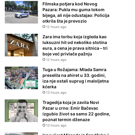
Filmska potjera kod Novog
Pazara: Pukla mu guma tokom
bijega, ali nije odustajao: Policija
otkrila šta je prevozio
12 hours ago
Zara ima torbu koja izgleda kao
luksuzni hit od nekoliko stotina
eura, a cena je prava sitnica – tri
boje već privlače pažnju
12 hours ago
Tuga u Rožajama: Mlada Samra
preselila na ahiret u 33. godini,
iza nje ostali suprug i maloljetna
kćerka
13 hours ago
Tragedija koja je zavila Novi
Pazar u crno: Emir Bačevac
izgubio život sa samo 22 godine,
poznat termin dženaze
13 hours ago