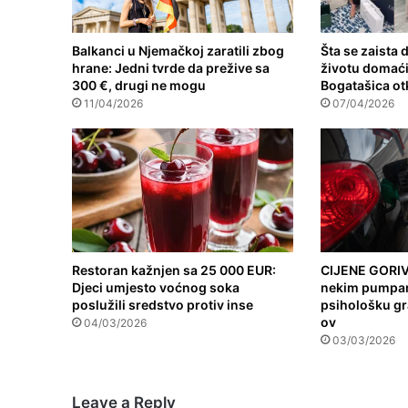
Balkanci u Njemačkoj zaratili zbog
Šta se zaista
hrane: Jedni tvrde da prežive sa
životu domaći
300 €, drugi ne mogu
Bogatašica otk
11/04/2026
07/04/2026
Restoran kažnjen sa 25 000 EUR:
CIJENE GORIV
Djeci umjesto voćnog soka
nekim pumpam
poslužili sredstvo protiv inse
psihološku gr
ov
04/03/2026
03/03/2026
Leave a Reply