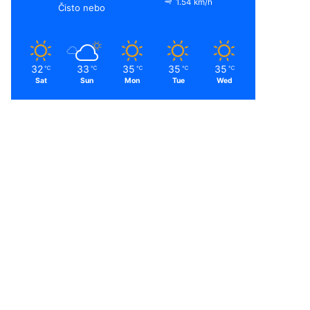
1.54 km/h
Čisto nebo
32
33
35
35
35
℃
℃
℃
℃
℃
Sat
Sun
Mon
Tue
Wed