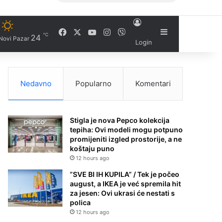
Facebook
X
YouTube
Instagram
Viber
Sidebar
℃
24
Novi Pazar
Login
Nedavno
Popularno
Komentari
Stigla je nova Pepco kolekcija
tepiha: Ovi modeli mogu potpuno
promijeniti izgled prostorije, a ne
koštaju puno
12 hours ago
”SVE BI IH KUPILA” / Tek je počeo
august, a IKEA je već spremila hit
za jesen: Ovi ukrasi će nestati s
polica
12 hours ago