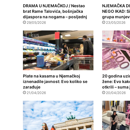
DRAMA U NJEMAČKOJ / Nestao
NJEMAČKA DI
brat Rame Talovića, bošnjačka
NEGO IKAD: Siri
dijaspora na nogama – posljednj
grupa munjevi
29/05/2026
23/05/2026
Plate na kasama u Njemačkoj
20 godina uzi
iznenadile javnost: Evo koliko se
žene: Evo kak
zarađuje
otkrili – suma
21/04/2026
20/04/2026