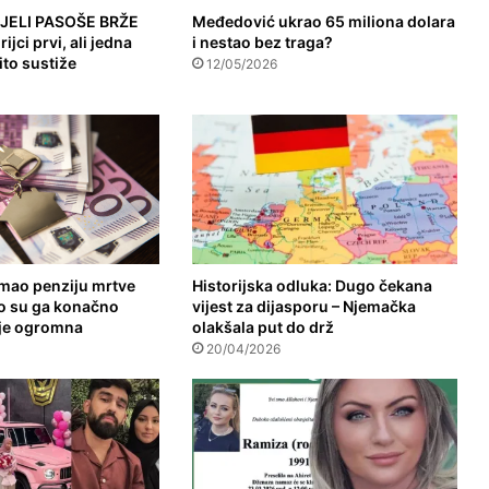
JELI PASOŠE BRŽE
Međedović ukrao 65 miliona dolara
jci prvi, ali jedna
i nestao bez traga?
to sustiže
12/05/2026
mao penziju mrtve
Historijska odluka: Dugo čekana
o su ga konačno
vijest za dijasporu – Njemačka
 je ogromna
olakšala put do drž
20/04/2026