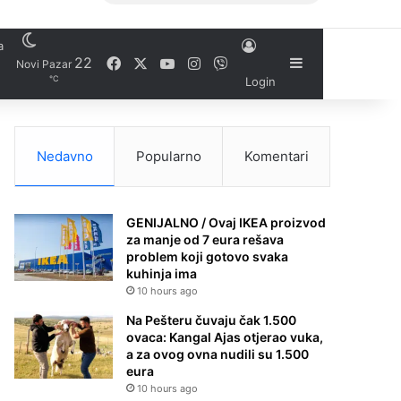
a
Facebook
X
YouTube
Instagram
22
Viber
Sidebar
Novi Pazar
℃
Login
Nedavno
Popularno
Komentari
GENIJALNO / Ovaj IKEA proizvod
za manje od 7 eura rešava
problem koji gotovo svaka
kuhinja ima
10 hours ago
Na Pešteru čuvaju čak 1.500
ovaca: Kangal Ajas otjerao vuka,
a za ovog ovna nudili su 1.500
eura
10 hours ago