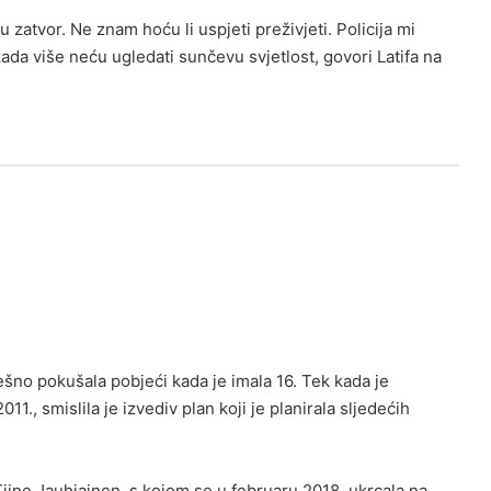
 u zatvor. Ne znam hoću li uspjeti preživjeti. Policija mi
ikada više neću ugledati sunčevu svjetlost, govori Latifa na
ešno pokušala pobjeći kada je imala 16. Tek kada je
, smislila je izvediv plan koji je planirala sljedećih
iine Jauhiainen, s kojom se u februaru 2018. ukrcala na