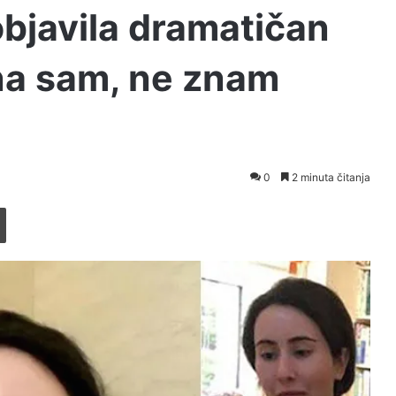
objavila dramatičan
na sam, ne znam
0
2 minuta čitanja
Printaj