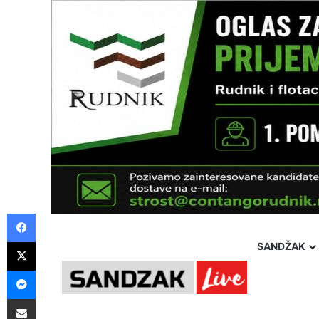
Facebook
X
SANDŽAK
Messenger
Pošalji preko E-Maila