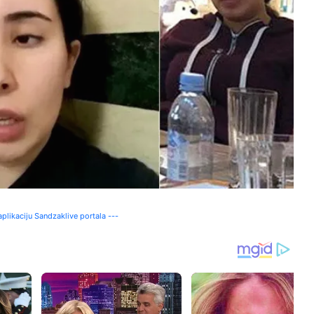
plikaciju Sandzaklive portala ---