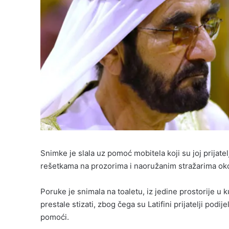
Snimke je slala uz pomoć mobitela koji su joj prijatelj
rešetkama na prozorima i naoružanim stražarima oko
Poruke je snimala na toaletu, iz jedine prostorije u 
prestale stizati, zbog čega su Latifini prijatelji podij
pomoći.