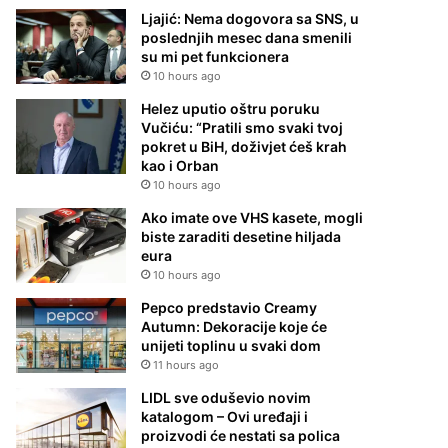
Ljajić: Nema dogovora sa SNS, u
poslednjih mesec dana smenili
su mi pet funkcionera
10 hours ago
Helez uputio oštru poruku
Vučiću: “Pratili smo svaki tvoj
pokret u BiH, doživjet ćeš krah
kao i Orban
10 hours ago
Ako imate ove VHS kasete, mogli
biste zaraditi desetine hiljada
eura
10 hours ago
Pepco predstavio Creamy
Autumn: Dekoracije koje će
unijeti toplinu u svaki dom
11 hours ago
LIDL sve oduševio novim
katalogom – Ovi uređaji i
proizvodi će nestati sa polica