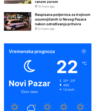
ranom zorom
12 hours ago
Raspisana potjernica za trojicom
osumnjičenih iz Novog Pazara
nakon određivanja pritvora
12 hours ago
Vremenska prognoza
22
℃
Novi Pazar
22º - 22º
48%
1.5 km/h
Čisto nebo