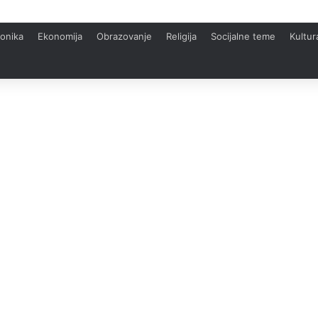
onika
Ekonomija
Obrazovanje
Religija
Socijalne teme
Kultur