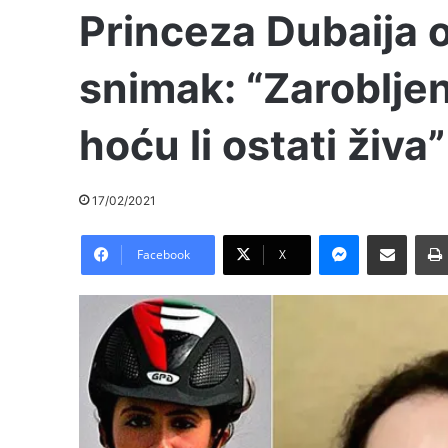
Princeza Dubaija 
snimak: “Zaroblje
hoću li ostati živa”
17/02/2021
Messenger
Pošalji preko E-Maila
Facebook
X