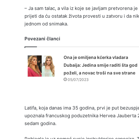
– Ja sam talac, a vila iz koje se javljam pretvorena je
prijeti da ću ostatak života provesti u zatvoru i da n
jednom od snimaka.
Povezani članci
Ona je omiljena kćerka vladara
Dubaija: Jedina smije raditi šta god
poželi, a novac troši na sve strane
05/07/2023
Latifa, koja danas ima 35 godina, prvi je put bezuspj
upoznala francuskog poduzetnika Hervea Jauberta 2011.
sedam godina.
Pobjegla je uz pomoć svoje instruktorice capoeire, T