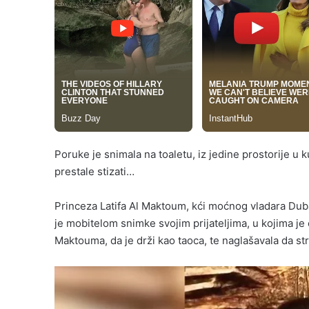
Poruke je snimala na toaletu, iz jedine prostorije u 
prestale stizati…
Princeza Latifa Al Maktoum, kći moćnog vladara Dubai
je mobitelom snimke svojim prijateljima, u kojima j
Maktouma, da je drži kao taoca, te naglašavala da str