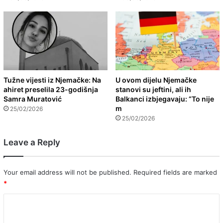
Tužne vijesti iz Njemačke: Na
U ovom dijelu Njemačke
ahiret preselila 23-godišnja
stanovi su jeftini, ali ih
Samra Muratović
Balkanci izbjegavaju: “To nije
m
25/02/2026
25/02/2026
Leave a Reply
Your email address will not be published.
Required fields are marked
*
C
o