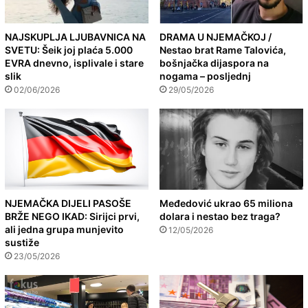
NAJSKUPLJA LJUBAVNICA NA
DRAMA U NJEMAČKOJ /
SVETU: Šeik joj plaća 5.000
Nestao brat Rame Talovića,
EVRA dnevno, isplivale i stare
bošnjačka dijaspora na
slik
nogama – posljednj
02/06/2026
29/05/2026
NJEMAČKA DIJELI PASOŠE
Međedović ukrao 65 miliona
BRŽE NEGO IKAD: Sirijci prvi,
dolara i nestao bez traga?
ali jedna grupa munjevito
12/05/2026
sustiže
23/05/2026