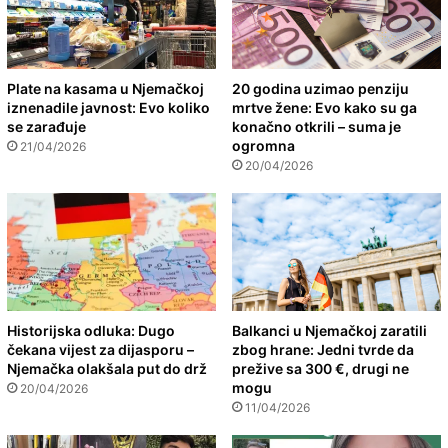
Plate na kasama u Njemačkoj
20 godina uzimao penziju
iznenadile javnost: Evo koliko
mrtve žene: Evo kako su ga
se zarađuje
konačno otkrili – suma je
ogromna
21/04/2026
20/04/2026
Historijska odluka: Dugo
Balkanci u Njemačkoj zaratili
čekana vijest za dijasporu –
zbog hrane: Jedni tvrde da
Njemačka olakšala put do drž
prežive sa 300 €, drugi ne
mogu
20/04/2026
11/04/2026