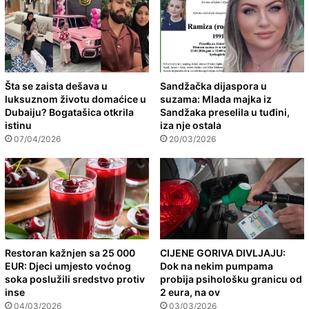
Šta se zaista dešava u
Sandžačka dijaspora u
luksuznom životu domaćice u
suzama: Mlada majka iz
Dubaiju? Bogatašica otkrila
Sandžaka preselila u tuđini,
istinu
iza nje ostala
07/04/2026
20/03/2026
Restoran kažnjen sa 25 000
CIJENE GORIVA DIVLJAJU:
EUR: Djeci umjesto voćnog
Dok na nekim pumpama
soka poslužili sredstvo protiv
probija psihološku granicu od
inse
2 eura, na ov
04/03/2026
03/03/2026