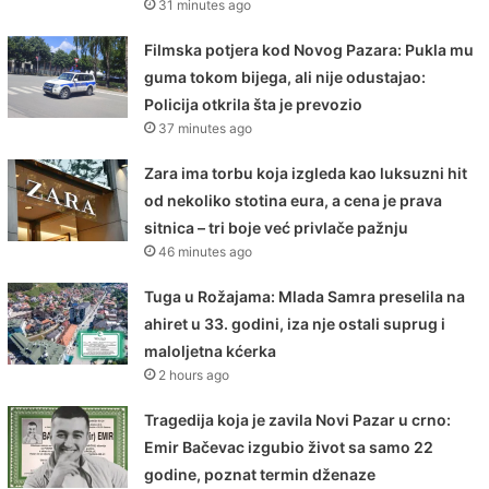
31 minutes ago
Filmska potjera kod Novog Pazara: Pukla mu
guma tokom bijega, ali nije odustajao:
Policija otkrila šta je prevozio
37 minutes ago
Zara ima torbu koja izgleda kao luksuzni hit
od nekoliko stotina eura, a cena je prava
sitnica – tri boje već privlače pažnju
46 minutes ago
Tuga u Rožajama: Mlada Samra preselila na
ahiret u 33. godini, iza nje ostali suprug i
maloljetna kćerka
2 hours ago
Tragedija koja je zavila Novi Pazar u crno:
Emir Bačevac izgubio život sa samo 22
godine, poznat termin dženaze