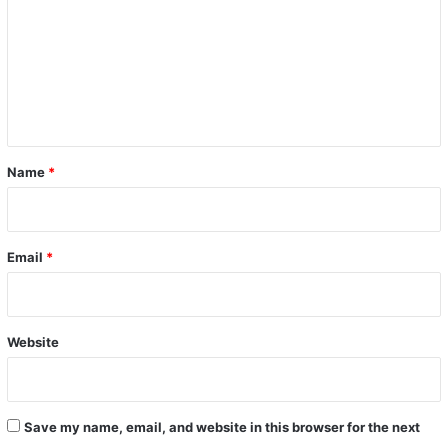
m
m
e
n
t
*
Name
*
Email
*
Website
Save my name, email, and website in this browser for the next