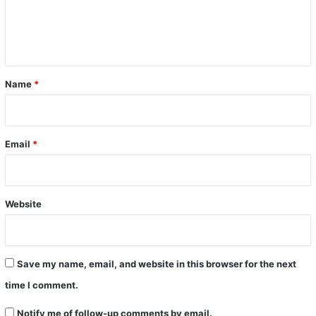
e
n
t
*
Name
*
Email
*
Website
Save my name, email, and website in this browser for the next
time I comment.
Notify me of follow-up comments by email.