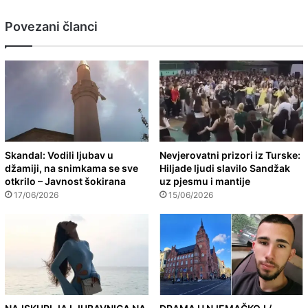
Povezani članci
Skandal: Vodili ljubav u
Nevjerovatni prizori iz Turske:
džamiji, na snimkama se sve
Hiljade ljudi slavilo Sandžak
otkrilo – Javnost šokirana
uz pjesmu i mantije
17/06/2026
15/06/2026