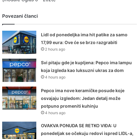
Povezani članci
Lidl od ponedeljka ima hit patike za samo
17,99 eura: Ove će se brzo razgrabiti
2 hours ago
Svi pitaju gde je kupljena: Pepco ima lampu
koja izgleda kao luksuzni ukras za dom
4 hours ago
Pepco ima nove keramičke posude koje
osvajaju izgledom: Jedan detalj može
potpuno promeniti kuhinju
4 hours ago
OVAKVA PONUDA SE RETKO VIĐA: U
ponedeljak se očekuju redovi ispred LIDL-a,