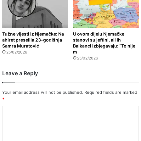
Tužne vijesti iz Njemačke: Na
U ovom dijelu Njemačke
ahiret preselila 23-godišnja
stanovi su jeftini, ali ih
Samra Muratović
Balkanci izbjegavaju: “To nije
m
25/02/2026
25/02/2026
Leave a Reply
Your email address will not be published.
Required fields are marked
*
C
o
m
m