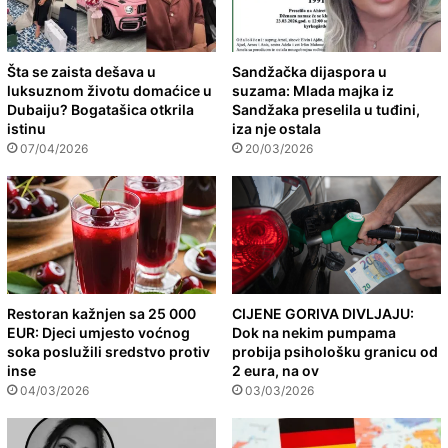
Šta se zaista dešava u
Sandžačka dijaspora u
luksuznom životu domaćice u
suzama: Mlada majka iz
Dubaiju? Bogatašica otkrila
Sandžaka preselila u tuđini,
istinu
iza nje ostala
07/04/2026
20/03/2026
Restoran kažnjen sa 25 000
CIJENE GORIVA DIVLJAJU:
EUR: Djeci umjesto voćnog
Dok na nekim pumpama
soka poslužili sredstvo protiv
probija psihološku granicu od
inse
2 eura, na ov
04/03/2026
03/03/2026