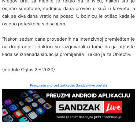
Njegov brat za medije je rekao da je Nicu, nakon što je
osjetio simptome, sedmicu dana proveo u kući u krevetu, a
čak se dva dana vratio na posao. U bolnicu je otišao kada je
osjetio poteškoće s disanjem.
“Nakon sedam dana provedenih na intenzivnoj premješten je
na drugi odjel i doktori su razgovarali o tome da ga otpuste
kada se iznenada situacija promijenila”, rekao je za Obiectiv.
{module Oglas 2 – 2020}
Preuzmite android aplikaciju Sandzaklive portala