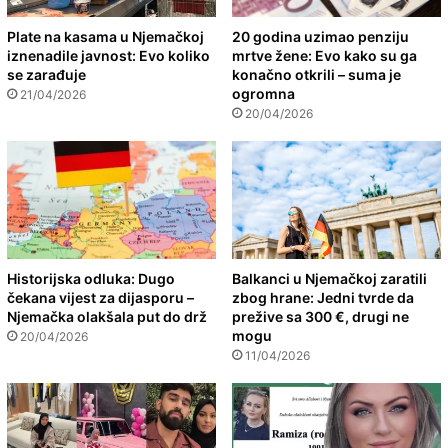
Plate na kasama u Njemačkoj
20 godina uzimao penziju
iznenadile javnost: Evo koliko
mrtve žene: Evo kako su ga
se zarađuje
konačno otkrili – suma je
ogromna
21/04/2026
20/04/2026
Historijska odluka: Dugo
Balkanci u Njemačkoj zaratili
čekana vijest za dijasporu –
zbog hrane: Jedni tvrde da
Njemačka olakšala put do drž
prežive sa 300 €, drugi ne
mogu
20/04/2026
11/04/2026