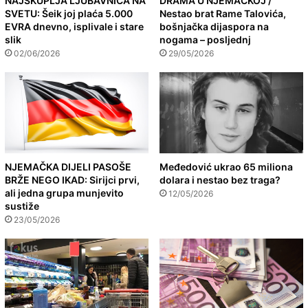
NAJSKUPLJA LJUBAVNICA NA
DRAMA U NJEMAČKOJ /
SVETU: Šeik joj plaća 5.000
Nestao brat Rame Talovića,
EVRA dnevno, isplivale i stare
bošnjačka dijaspora na
slik
nogama – posljednj
02/06/2026
29/05/2026
NJEMAČKA DIJELI PASOŠE
Međedović ukrao 65 miliona
BRŽE NEGO IKAD: Sirijci prvi,
dolara i nestao bez traga?
ali jedna grupa munjevito
12/05/2026
sustiže
23/05/2026