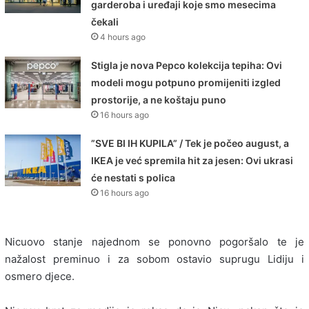
garderoba i uređaji koje smo mesecima
čekali
4 hours ago
Stigla je nova Pepco kolekcija tepiha: Ovi
modeli mogu potpuno promijeniti izgled
prostorije, a ne koštaju puno
16 hours ago
”SVE BI IH KUPILA” / Tek je počeo august, a
IKEA je već spremila hit za jesen: Ovi ukrasi
će nestati s polica
16 hours ago
Nicuovo stanje najednom se ponovno pogoršalo te je
nažalost preminuo i za sobom ostavio suprugu Lidiju i
osmero djece.