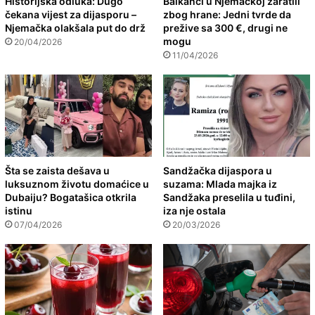
Historijska odluka: Dugo
Balkanci u Njemačkoj zaratili
čekana vijest za dijasporu –
zbog hrane: Jedni tvrde da
Njemačka olakšala put do drž
prežive sa 300 €, drugi ne
mogu
20/04/2026
11/04/2026
Šta se zaista dešava u
Sandžačka dijaspora u
luksuznom životu domaćice u
suzama: Mlada majka iz
Dubaiju? Bogatašica otkrila
Sandžaka preselila u tuđini,
istinu
iza nje ostala
07/04/2026
20/03/2026