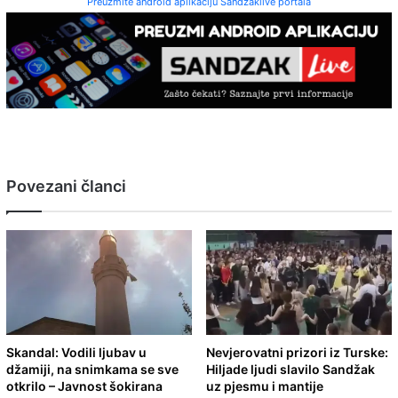
Preuzmite android aplikaciju Sandzaklive portala
Povezani članci
Skandal: Vodili ljubav u
Nevjerovatni prizori iz Turske:
džamiji, na snimkama se sve
Hiljade ljudi slavilo Sandžak
otkrilo – Javnost šokirana
uz pjesmu i mantije