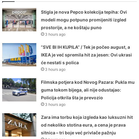
Stigla je nova Pepco kolekcija tepiha: Ovi
modeli mogu potpuno promijeniti izgled
prostorije, a ne koštaju puno
3 hours ago
”SVE BI IH KUPILA” / Tek je počeo august, a
IKEA je već spremila hit za jesen: Ovi ukrasi
će nestati s polica
3 hours ago
Filmska potjera kod Novog Pazara: Pukla mu
guma tokom bijega, ali nije odustajao:
Policija otkrila šta je prevozio
3 hours ago
Zara ima torbu koja izgleda kao luksuzni hit
od nekoliko stotina eura, a cena je prava
sitnica – tri boje već privlače pažnju