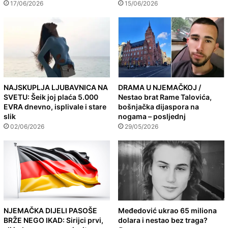
17/06/2026
15/06/2026
NAJSKUPLJA LJUBAVNICA NA
DRAMA U NJEMAČKOJ /
SVETU: Šeik joj plaća 5.000
Nestao brat Rame Talovića,
EVRA dnevno, isplivale i stare
bošnjačka dijaspora na
slik
nogama – posljednj
02/06/2026
29/05/2026
NJEMAČKA DIJELI PASOŠE
Međedović ukrao 65 miliona
BRŽE NEGO IKAD: Sirijci prvi,
dolara i nestao bez traga?