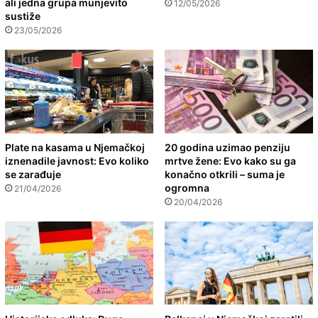
ali jedna grupa munjevito
12/05/2026
sustiže
23/05/2026
Plate na kasama u Njemačkoj
20 godina uzimao penziju
iznenadile javnost: Evo koliko
mrtve žene: Evo kako su ga
se zarađuje
konačno otkrili – suma je
ogromna
21/04/2026
20/04/2026