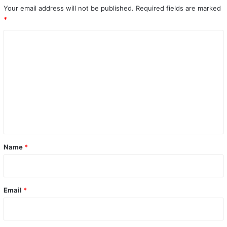
Your email address will not be published.
Required fields are marked
*
C
o
m
m
e
n
t
*
Name
*
Email
*