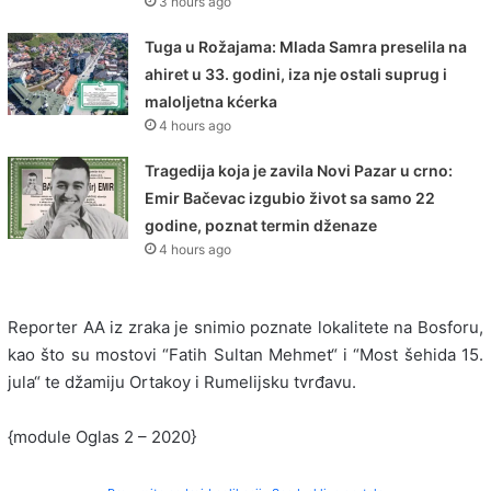
3 hours ago
Tuga u Rožajama: Mlada Samra preselila na
ahiret u 33. godini, iza nje ostali suprug i
maloljetna kćerka
4 hours ago
Tragedija koja je zavila Novi Pazar u crno:
Emir Bačevac izgubio život sa samo 22
godine, poznat termin dženaze
4 hours ago
Reporter AA iz zraka je snimio poznate lokalitete na Bosforu,
kao što su mostovi “Fatih Sultan Mehmet“ i “Most šehida 15.
jula“ te džamiju Ortakoy i Rumelijsku tvrđavu.
{module Oglas 2 – 2020}