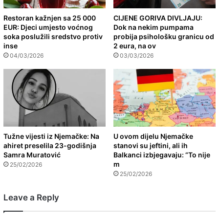
Restoran kažnjen sa 25 000
CIJENE GORIVA DIVLJAJU:
EUR: Djeci umjesto voćnog
Dok na nekim pumpama
soka poslužili sredstvo protiv
probija psihološku granicu od
inse
2 eura, na ov
04/03/2026
03/03/2026
Tužne vijesti iz Njemačke: Na
U ovom dijelu Njemačke
ahiret preselila 23-godišnja
stanovi su jeftini, ali ih
Samra Muratović
Balkanci izbjegavaju: “To nije
m
25/02/2026
25/02/2026
Leave a Reply