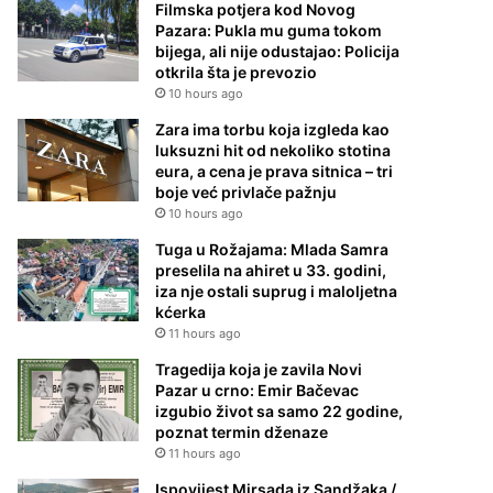
Filmska potjera kod Novog
Pazara: Pukla mu guma tokom
bijega, ali nije odustajao: Policija
otkrila šta je prevozio
10 hours ago
Zara ima torbu koja izgleda kao
luksuzni hit od nekoliko stotina
eura, a cena je prava sitnica – tri
boje već privlače pažnju
10 hours ago
Tuga u Rožajama: Mlada Samra
preselila na ahiret u 33. godini,
iza nje ostali suprug i maloljetna
kćerka
11 hours ago
Tragedija koja je zavila Novi
Pazar u crno: Emir Bačevac
izgubio život sa samo 22 godine,
poznat termin dženaze
11 hours ago
Ispovijest Mirsada iz Sandžaka /