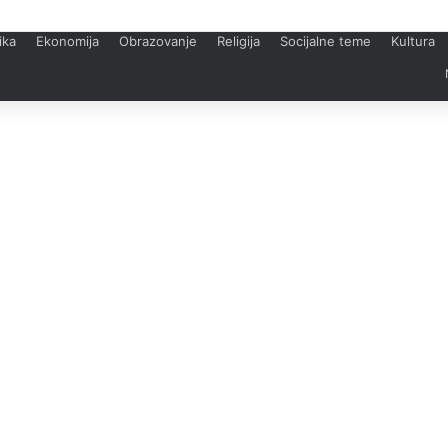
ika
Ekonomija
Obrazovanje
Religija
Socijalne teme
Kultura