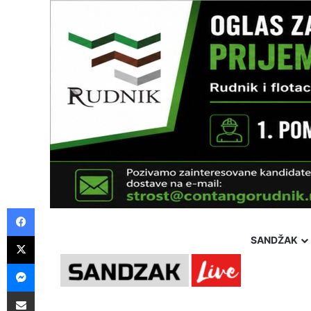
Facebook
X
SANDŽAK
Messenger
Pošalji preko E-Maila