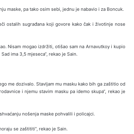
nju maske, pa tako osim sebi, jednu je nabavio i za Boncuk.
či ostalih sugrađana koji govore kako čak i životinje nose
ao. Nisam mogao izdržiti, otišao sam na Arnavutkoy i kupio
. Sad ima 3,5 mjeseca“, rekao je Sain.
ego me dozivalo. Stavljam mu masku kako bih ga zaštitio od
 prodavnice i njemu stavim masku pa idemo skupa“, rekao je
vaćanju nošenja maske pohvalili i policajci.
raju se zaštititi“, rekao je Sain.