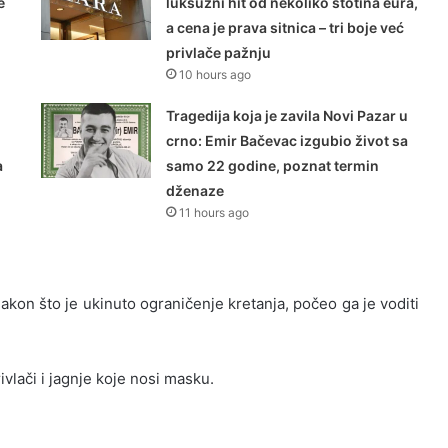
e
luksuzni hit od nekoliko stotina eura,
a cena je prava sitnica – tri boje već
privlače pažnju
10 hours ago
Tragedija koja je zavila Novi Pazar u
crno: Emir Bačevac izgubio život sa
a
samo 22 godine, poznat termin
dženaze
11 hours ago
nakon što je ukinuto ograničenje kretanja, počeo ga je voditi
vlači i jagnje koje nosi masku.