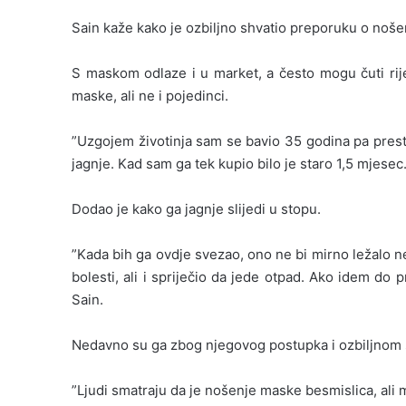
Sain kaže kako je ozbiljno shvatio preporuku o noše
S maskom odlaze i u market, a često mogu čuti rije
maske, ali ne i pojedinci.
”Uzgojem životinja sam se bavio 35 godina pa prest
jagnje. Kad sam ga tek kupio bilo je staro 1,5 mjesec
Dodao je kako ga jagnje slijedi u stopu.
”Kada bih ga ovdje svezao, ono ne bi mirno ležalo n
bolesti, ali i spriječio da jede otpad. Ako idem do
Sain.
Nedavno su ga zbog njegovog postupka i ozbiljnom sh
”Ljudi smatraju da je nošenje maske besmislica, ali mo