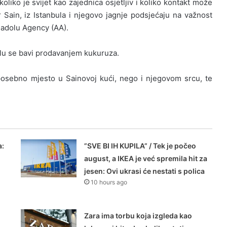
liko je svijet kao zajednica osjetljiv i koliko kontakt može
Sain, iz Istanbula i njegovo jagnje podsjećaju na važnost
Anadolu Agency (AA).
bulu se bavi prodavanjem kukuruza.
posebno mjesto u Sainovoj kući, nego i njegovom srcu, te
a:
”SVE BI IH KUPILA” / Tek je počeo
august, a IKEA je već spremila hit za
jesen: Ovi ukrasi će nestati s polica
10 hours ago
Zara ima torbu koja izgleda kao