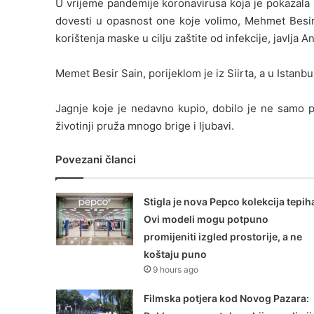
U vrijeme pandemije koronavirusa koja je pokazala ko
dovesti u opasnost one koje volimo, Mehmet Besir 
korištenja maske u cilju zaštite od infekcije, javlja 
Memet Besir Sain, porijeklom je iz Siirta, a u Istan
Jagnje koje je nedavno kupio, dobilo je ne samo 
životinji pruža mnogo brige i ljubavi.
Povezani članci
Stigla je nova Pepco kolekcija tepih
Ovi modeli mogu potpuno
promijeniti izgled prostorije, a ne
koštaju puno
9 hours ago
Filmska potjera kod Novog Pazara: