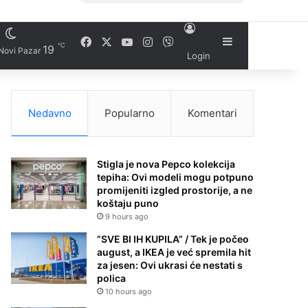
Facebook
X
YouTube
Instagram
Viber
Sidebar
℃
19
Novi Pazar
Login
Nedavno
Popularno
Komentari
Stigla je nova Pepco kolekcija
tepiha: Ovi modeli mogu potpuno
promijeniti izgled prostorije, a ne
koštaju puno
9 hours ago
”SVE BI IH KUPILA” / Tek je počeo
august, a IKEA je već spremila hit
za jesen: Ovi ukrasi će nestati s
polica
10 hours ago