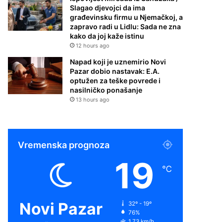
Slagao djevojci da ima
građevinsku firmu u Njemačkoj, a
zapravo radi u Lidlu: Sada ne zna
kako da joj kaže istinu
12 hours ago
Napad koji je uznemirio Novi
Pazar dobio nastavak: E.A.
optužen za teške povrede i
nasilničko ponašanje
13 hours ago
Vremenska prognoza
19
℃
Novi Pazar
32º - 19º
76%
1.73 km/h