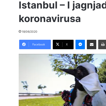
Istanbul – I jagnj
koronavirusa
18/06/2020
Messenger
Pošalji preko E-Maila
Facebook
X