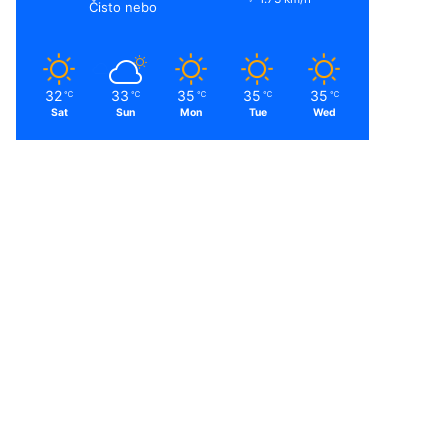
Čisto nebo
32
33
35
35
35
℃
℃
℃
℃
℃
Sat
Sun
Mon
Tue
Wed