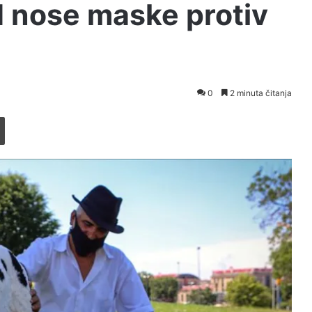
ad nose maske protiv
0
2 minuta čitanja
Printaj