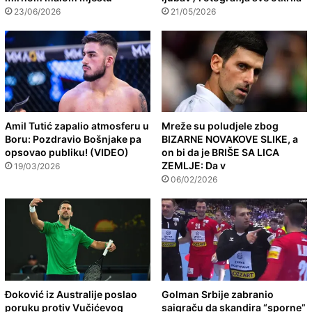
23/06/2026
21/05/2026
Amil Tutić zapalio atmosferu u
Mreže su poludjele zbog
Boru: Pozdravio Bošnjake pa
BIZARNE NOVAKOVE SLIKE, a
opsovao publiku! (VIDEO)
on bi da je BRIŠE SA LICA
ZEMLJE: Da v
19/03/2026
06/02/2026
Đoković iz Australije poslao
Golman Srbije zabranio
poruku protiv Vučićevog
saigraču da skandira “sporne”