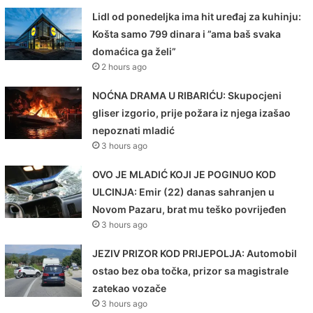
Lidl od ponedeljka ima hit uređaj za kuhinju:
Košta samo 799 dinara i ”ama baš svaka
domaćica ga želi”
2 hours ago
NOĆNA DRAMA U RIBARIĆU: Skupocjeni
gliser izgorio, prije požara iz njega izašao
nepoznati mladić
3 hours ago
OVO JE MLADIĆ KOJI JE POGINUO KOD
ULCINJA: Emir (22) danas sahranjen u
Novom Pazaru, brat mu teško povrijeđen
3 hours ago
JEZIV PRIZOR KOD PRIJEPOLJA: Automobil
ostao bez oba točka, prizor sa magistrale
zatekao vozače
3 hours ago