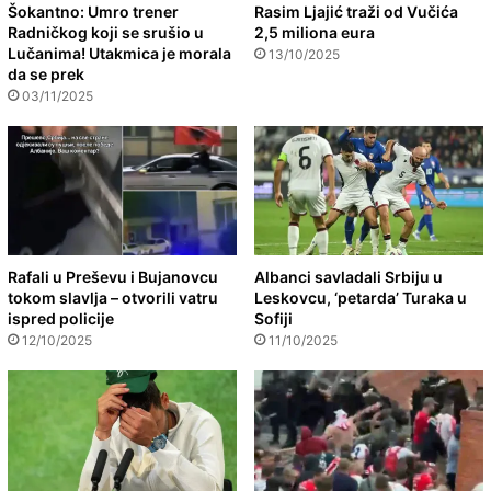
Šokantno: Umro trener
Rasim Ljajić traži od Vučića
Radničkog koji se srušio u
2,5 miliona eura
Lučanima! Utakmica je morala
13/10/2025
da se prek
03/11/2025
Rafali u Preševu i Bujanovcu
Albanci savladali Srbiju u
tokom slavlja – otvorili vatru
Leskovcu, ‘petarda’ Turaka u
ispred policije
Sofiji
12/10/2025
11/10/2025