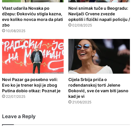
Vlast udarila Novaka po
Novi snimak tuče u Beogradu:
džepu: Đokoviću stigla kazna,
Navijači Crvene zvezde
evo koliko novca mora da plati
opkolili i fizički napali policiju /
zbo
02/08/2025
10/08/2025
Novi Pazar ga posebno voli:
Cijela Srbija priča o
Evo ko je trener koji je zbog
rođendanskoj torti Jelene
Putina dobio otkaz: Poznat je
Đoković, sve će vam biti jasno
kad je vi
22/07/2025
21/06/2025
Leave a Reply