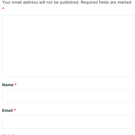
Your email address will not be published.
Required fields are marked
*
C
o
m
m
e
n
t
*
Name
*
Email
*