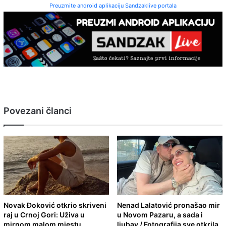
Preuzmite android aplikaciju Sandzaklive portala
Povezani članci
Novak Đoković otkrio skriveni
Nenad Lalatović pronašao mir
raj u Crnoj Gori: Uživa u
u Novom Pazaru, a sada i
mirnom malom mjestu
ljubav / Fotografija sve otkrila