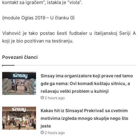
kontakt sa igračem”, istakla je “viola”.
{module Oglas 2019 – U članku 0}
Vlahović je tako postao šesti fudbaler u italijanskoj Seriji A
koji je bio pozitivan na testiranju.
Povezani članci
Sinsay ima organizatore koji prave red tamo
gde ga nema: Ovi komadi koštaju sitnicu, a
rešavaju veliki problem u kuhinji
2 hours ago
Kakav hit iz Sinsaya! Prekrivač sa cvetnim
motivima izgleda mnogo skuplje nego što
jeste
2 hours ago