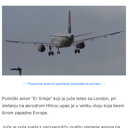
--- Preuzmite android aplikaciju Sandzaklive portala ---
Putnički avion “Er Srbije” koji je juče leteo za London, pri
sletanju na aerodrom Hitrou upao je u veliku oluju koja besni
širom zapadne Evrope.
Juče je pola sveta s neizvenošću pratilo sletanje aviona na