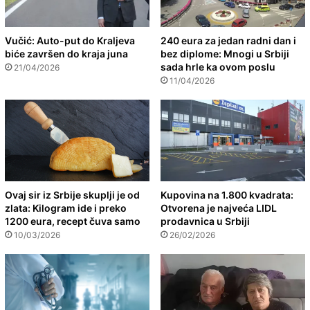
Vučić: Auto-put do Kraljeva
240 eura za jedan radni dan i
biće završen do kraja juna
bez diplome: Mnogi u Srbiji
sada hrle ka ovom poslu
21/04/2026
11/04/2026
Ovaj sir iz Srbije skuplji je od
Kupovina na 1.800 kvadrata:
zlata: Kilogram ide i preko
Otvorena je najveća LIDL
1200 eura, recept čuva samo
prodavnica u Srbiji
10/03/2026
26/02/2026