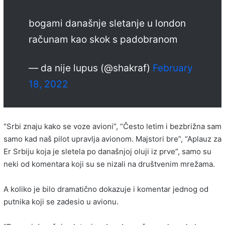
bogami današnje sletanje u london
računam kao skok s padobranom
— da nije lupus (@shakraf)
February
18, 2022
“Srbi znaju kako se voze avioni”, “Često letim i bezbrižna sam
samo kad naš pilot upravlja avionom. Majstori bre”, “Aplauz za
Er Srbiju koja je sletela po današnjoj oluji iz prve”, samo su
neki od komentara koji su se nizali na društvenim mrežama.
A koliko je bilo dramatično dokazuje i komentar jednog od
putnika koji se zadesio u avionu.