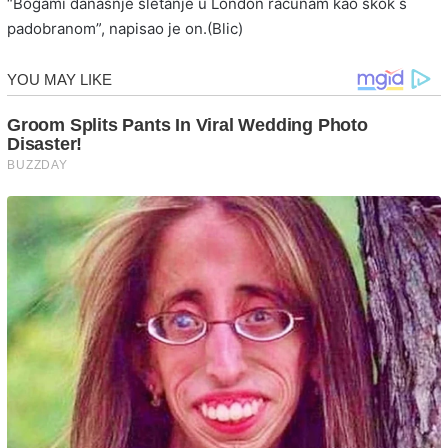
“Bogami današnje sletanje u London računam kao skok s
padobranom”, napisao je on.(Blic)