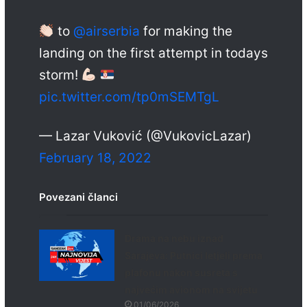
to
@airserbia
for making the
landing on the first attempt in todays
storm!
pic.twitter.com/tp0mSEMTgL
— Lazar Vuković (@VukovicLazar)
February 18, 2022
Povezani članci
Drama na nebu iznad
Sarajeva: Putnici letjeli prema
plafonu nakon susreta s
najvećim avionom na svijetu
01/06/2026