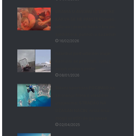
DRAMA U AVIONU IZ TURSKE
KAKVA SE NE PAMTI! Psovao,
udarao i pravio haos – krv po
sjedištima, putnici u suzama!
16/02/2026
Istanbul pod udarom oluje:
Kamioni se prevrtali, vjetar
avion vratio s piste!
08/01/2026
Slavni sportista POGINUO na
snimanju filma o vlastitim
uspjesima: STRADAO NA
UŽASAN NAČIN, ništa nisu
mogli uraditi da ga spase
02/04/2025