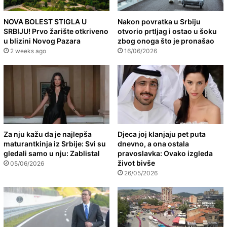
NOVA BOLEST STIGLA U
Nakon povratka u Srbiju
SRBIJU! Prvo žarište otkriveno
otvorio prtljag i ostao u šoku
u blizini Novog Pazara
zbog onoga što je pronašao
2 weeks ago
16/06/2026
Za nju kažu da je najlepša
Djeca joj klanjaju pet puta
maturantkinja iz Srbije: Svi su
dnevno, a ona ostala
gledali samo u nju: Zablistal
pravoslavka: Ovako izgleda
život bivše
05/06/2026
26/05/2026