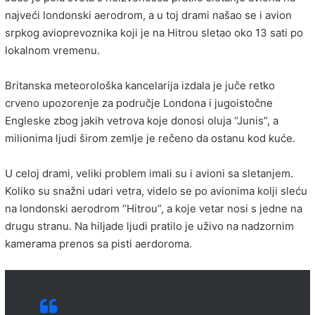
najveći londonski aerodrom, a u toj drami našao se i avion
srpkog avioprevoznika koji je na Hitrou sletao oko 13 sati po
lokalnom vremenu.
Britanska meteorološka kancelarija izdala je juče retko
crveno upozorenje za područje Londona i jugoistočne
Engleske zbog jakih vetrova koje donosi oluja “Junis”, a
milionima ljudi širom zemlje je rečeno da ostanu kod kuće.
U celoj drami, veliki problem imali su i avioni sa sletanjem.
Koliko su snažni udari vetra, videlo se po avionima kolji sleću
na londonski aerodrom “Hitrou”, a koje vetar nosi s jedne na
drugu stranu. Na hiljade ljudi pratilo je uživo na nadzornim
kamerama prenos sa pisti aerdoroma.