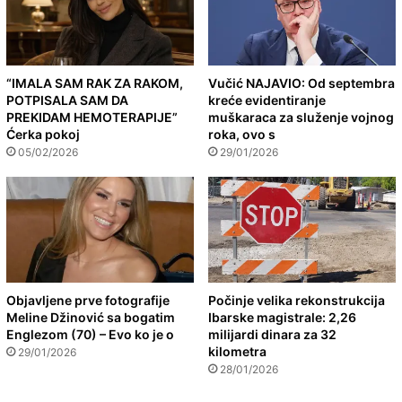
“IMALA SAM RAK ZA RAKOM,
Vučić NAJAVIO: Od septembra
POTPISALA SAM DA
kreće evidentiranje
PREKIDAM HEMOTERAPIJE”
muškaraca za služenje vojnog
Ćerka pokoj
roka, ovo s
05/02/2026
29/01/2026
Objavljene prve fotografije
Počinje velika rekonstrukcija
Meline Džinović sa bogatim
Ibarske magistrale: 2,26
Englezom (70) – Evo ko je o
milijardi dinara za 32
kilometra
29/01/2026
28/01/2026