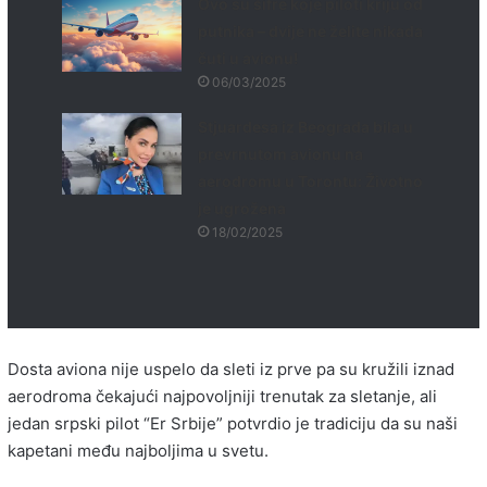
Ovo su šifre koje piloti kriju od
putnika – dvije ne želite nikada
čuti u avionu!
06/03/2025
Stjuardesa iz Beograda bila u
prevrnutom avionu na
aerodromu u Torontu: Životno
je ugrožena
18/02/2025
Dosta aviona nije uspelo da sleti iz prve pa su kružili iznad
aerodroma čekajući najpovoljniji trenutak za sletanje, ali
jedan srpski pilot “Er Srbije” potvrdio je tradiciju da su naši
kapetani među najboljima u svetu.