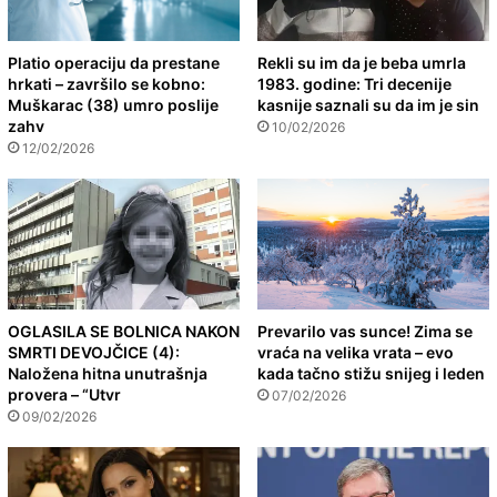
Platio operaciju da prestane
Rekli su im da je beba umrla
hrkati – završilo se kobno:
1983. godine: Tri decenije
Muškarac (38) umro poslije
kasnije saznali su da im je sin
zahv
10/02/2026
12/02/2026
OGLASILA SE BOLNICA NAKON
Prevarilo vas sunce! Zima se
SMRTI DEVOJČICE (4):
vraća na velika vrata – evo
Naložena hitna unutrašnja
kada tačno stižu snijeg i leden
provera – “Utvr
07/02/2026
09/02/2026