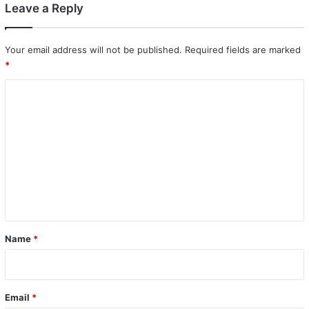
Leave a Reply
Your email address will not be published.
Required fields are marked
*
C
o
m
m
e
n
t
*
Name
*
Email
*