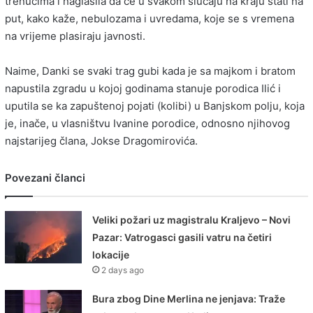
trenucima i naglasila da će u svakom slučaju na kraju stati na
put, kako kaže, nebulozama i uvredama, koje se s vremena
na vrijeme plasiraju javnosti.
Naime, Danki se svaki trag gubi kada je sa majkom i bratom
napustila zgradu u kojoj godinama stanuje porodica Ilić i
uputila se ka zapuštenoj pojati (kolibi) u Banjskom polju, koja
je, inače, u vlasništvu Ivanine porodice, odnosno njihovog
najstarijeg člana, Jokse Dragomirovića.
Povezani članci
Veliki požari uz magistralu Kraljevo – Novi
Pazar: Vatrogasci gasili vatru na četiri
lokacije
2 days ago
Bura zbog Dine Merlina ne jenjava: Traže