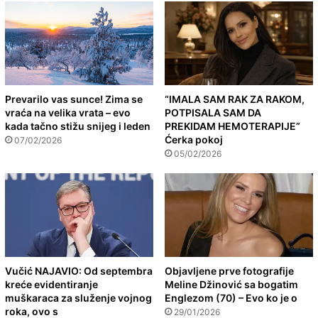
Prevarilo vas sunce! Zima se
“IMALA SAM RAK ZA RAKOM,
vraća na velika vrata – evo
POTPISALA SAM DA
kada tačno stižu snijeg i leden
PREKIDAM HEMOTERAPIJE”
Ćerka pokoj
07/02/2026
05/02/2026
Vučić NAJAVIO: Od septembra
Objavljene prve fotografije
kreće evidentiranje
Meline Džinović sa bogatim
muškaraca za služenje vojnog
Englezom (70) – Evo ko je o
roka, ovo s
29/01/2026