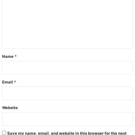
o
m
m
e
n
t
*
Name
*
Email
*
Website
Save my name, email, and website in this browser for the next