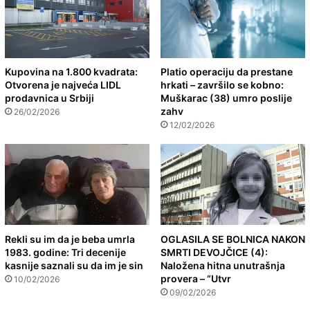
Kupovina na 1.800 kvadrata:
Platio operaciju da prestane
Otvorena je najveća LIDL
hrkati – završilo se kobno:
prodavnica u Srbiji
Muškarac (38) umro poslije
zahv
26/02/2026
12/02/2026
Rekli su im da je beba umrla
OGLASILA SE BOLNICA NAKON
1983. godine: Tri decenije
SMRTI DEVOJČICE (4):
kasnije saznali su da im je sin
Naložena hitna unutrašnja
provera – “Utvr
10/02/2026
09/02/2026