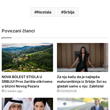
Nestala
Srbija
Povezani članci
NOVA BOLEST STIGLA U
Za nju kažu da je najlepša
SRBIJU! Prvo žarište otkriveno
maturantkinja iz Srbije: Svi su
u blizini Novog Pazara
gledali samo u nju: Zablistal
2 weeks ago
05/06/2026