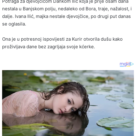
Potraga za djevojčicom Dankom Ilić koja je prije osam dana
nestala u Banjskom polju, nedaleko od Bora, traje, nažalost, i
dalje. Ivana Ilić, majka nestale djevojčice, po drugi put danas
se oglasila.
Ona je u potresnoj ispovijesti za Kurir otvorila dušu kako
proživljava dane bez zagrljaja svoje kćerke.