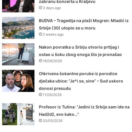
zabranu koncerta u Kraljevu
3 days ago
BUDVA – Tragedija na plaži Mogren: Mladić iz
Srbije (30) utopio se u moru
2 weeks ago
Nakon povratka u Srbiju otvorio prtljag i
ostao u šoku zbog onoga što je pronašao
16/06/2026
Otkrivene šokantne poruke iz porodice
dječaka ubice: “Je*i se, sine” – Sud uskoro
donosi presudu
11/06/2026
Profesor iz Tutina: ”Jedini iz Srbije sam ide na
Hadždž, evo kako…”
20/05/2026