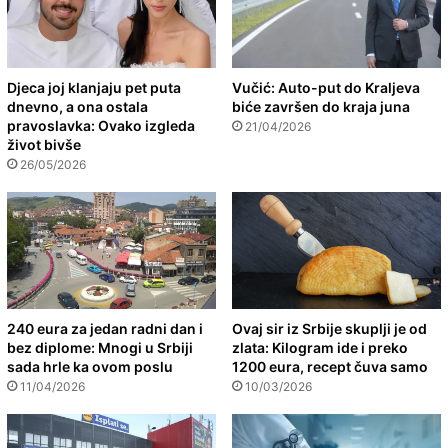
Djeca joj klanjaju pet puta
Vučić: Auto-put do Kraljeva
dnevno, a ona ostala
biće završen do kraja juna
pravoslavka: Ovako izgleda
21/04/2026
život bivše
26/05/2026
240 eura za jedan radni dan i
Ovaj sir iz Srbije skuplji je od
bez diplome: Mnogi u Srbiji
zlata: Kilogram ide i preko
sada hrle ka ovom poslu
1200 eura, recept čuva samo
11/04/2026
10/03/2026