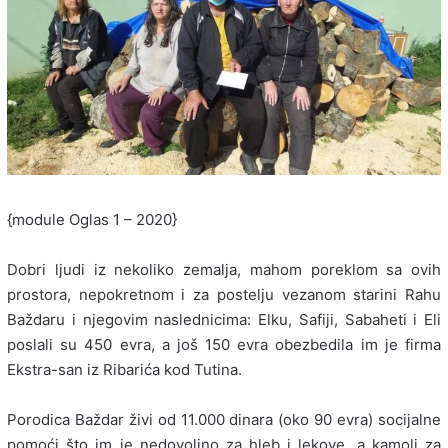
{module Oglas 1 – 2020}
Dobri ljudi iz nekoliko zemalja, mahom poreklom sa ovih
prostora, nepokretnom i za postelju vezanom starini Rahu
Baždaru i njegovim naslednicima: Elku, Safiji, Sabaheti i Eli
poslali su 450 evra, a još 150 evra obezbedila im je firma
Ekstra-san iz Ribarića kod Tutina.
Porodica Baždar živi od 11.000 dinara (oko 90 evra) socijalne
pomoći što im je nedovoljno za hleb i lekove, a kamoli za