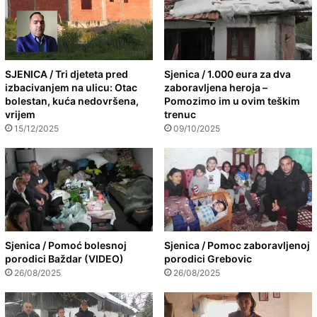
SJENICA / Tri djeteta pred
Sjenica / 1.000 eura za dva
izbacivanjem na ulicu: Otac
zaboravljena heroja –
bolestan, kuća nedovršena,
Pomozimo im u ovim teškim
vrijem
trenuc
15/12/2025
09/10/2025
Sjenica / Pomoć bolesnoj
Sjenica / Pomoc zaboravljenoj
porodici Baždar (VIDEO)
porodici Grebovic
26/08/2025
26/08/2025