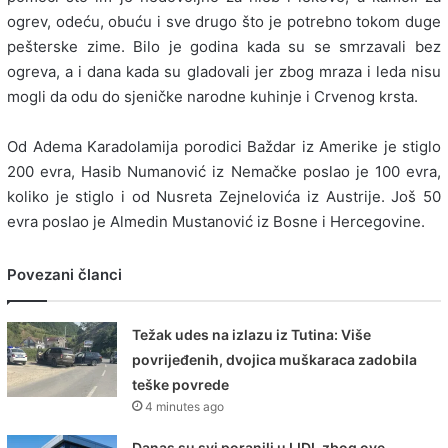
ogrev, odeću, obuću i sve drugo što je potrebno tokom duge
pešterske zime. Bilo je godina kada su se smrzavali bez
ogreva, a i dana kada su gladovali jer zbog mraza i leda nisu
mogli da odu do sjeničke narodne kuhinje i Crvenog krsta.
Od Adema Karadolamija porodici Baždar iz Amerike je stiglo
200 evra, Hasib Numanović iz Nemačke poslao je 100 evra,
koliko je stiglo i od Nusreta Zejnelovića iz Austrije. Još 50
evra poslao je Almedin Mustanović iz Bosne i Hercegovine.
Povezani članci
Težak udes na izlazu iz Tutina: Više
povrijeđenih, dvojica muškaraca zadobila
teške povrede
4 minutes ago
Danas su svi poranili u LIDL zbog ove