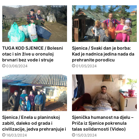
TUGA KOD SJENICE / Bolesni
Sjenica / Svaki dan je borba:
otac i sin žive u oronuloj
Kad je nadnica jedina nada da
brvnari bez vode i struje
prehranite porodicu
03/06/2024
01/05/2024
Sjenica / Enela u planinskoj
Sjenička humanost na djelu –
zabiti, daleko od grada i
Priča iz Sjenice pokrenula
civilizacije, jedva prehranjuje i
talas solidarnosti (Video)
16/03/2024
15/03/2024