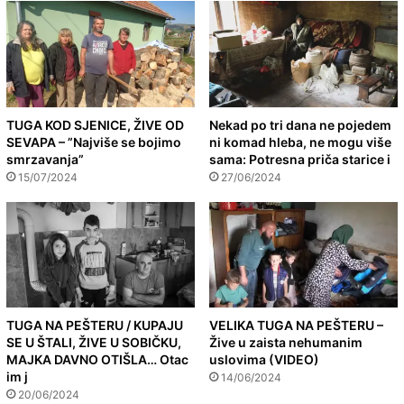
TUGA KOD SJENICE, ŽIVE OD
Nekad po tri dana ne pojedem
SEVAPA – ”Najviše se bojimo
ni komad hleba, ne mogu više
smrzavanja”
sama: Potresna priča starice i
15/07/2024
27/06/2024
TUGA NA PEŠTERU / KUPAJU
VELIKA TUGA NA PEŠTERU –
SE U ŠTALI, ŽIVE U SOBIČKU,
Žive u zaista nehumanim
MAJKA DAVNO OTIŠLA… Otac
uslovima (VIDEO)
im j
14/06/2024
20/06/2024