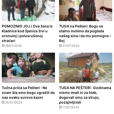
POMOZIMO JOJ / Ova žena Iz
TUGA na Pešteri: Bogu se
Kladnice kod Sjenice živi u
stalno molimo da pogleda
oronuloj i polusrušenoj
našeg sina i da mu pomogne –
straćari
Boj
28/01/2025
27/07/2024
Tužna priča sa Pešteri : Ne
TUGA NA PEŠTERI : Godinama
znam šta smo bogu zgrešili da
nismo imali ni za hleb,
nas ovako surovo kazni
dugovali smo za struju,
pozajmljivali
20/07/2024
17/07/2024