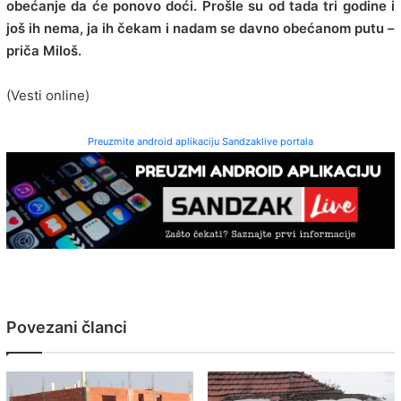
obećanje da će ponovo doći. Prošle su od tada tri godine i
još ih nema, ja ih čekam i nadam se davno obećanom putu –
priča Miloš.
(Vesti online)
Preuzmite android aplikaciju Sandzaklive portala
Povezani članci