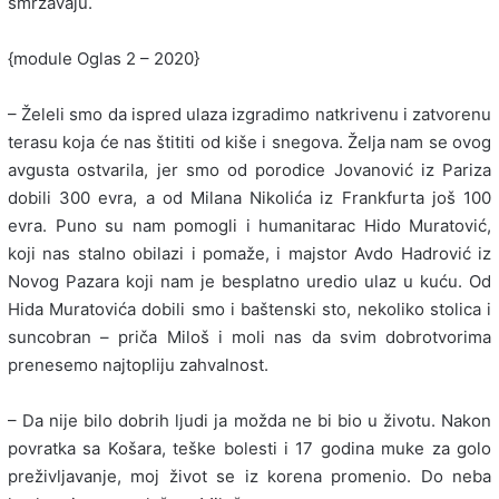
smrzavaju.
{module Oglas 2 – 2020}
– Želeli smo da ispred ulaza izgradimo natkrivenu i zatvorenu
terasu koja će nas štititi od kiše i snegova. Želja nam se ovog
avgusta ostvarila, jer smo od porodice Jovanović iz Pariza
dobili 300 evra, a od Milana Nikolića iz Frankfurta još 100
evra. Puno su nam pomogli i humanitarac Hido Muratović,
koji nas stalno obilazi i pomaže, i majstor Avdo Hadrović iz
Novog Pazara koji nam je besplatno uredio ulaz u kuću. Od
Hida Muratovića dobili smo i baštenski sto, nekoliko stolica i
suncobran – priča Miloš i moli nas da svim dobrotvorima
prenesemo najtopliju zahvalnost.
– Da nije bilo dobrih ljudi ja možda ne bi bio u životu. Nakon
povratka sa Košara, teške bolesti i 17 godina muke za golo
preživljavanje, moj život se iz korena promenio. Do neba