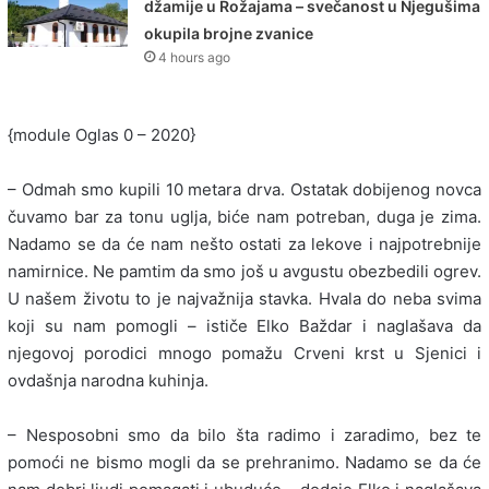
džamije u Rožajama – svečanost u Njegušima
okupila brojne zvanice
4 hours ago
{module Oglas 0 – 2020}
– Odmah smo kupili 10 metara drva. Ostatak dobijenog novca
čuvamo bar za tonu uglja, biće nam potreban, duga je zima.
Nadamo se da će nam nešto ostati za lekove i najpotrebnije
namirnice. Ne pamtim da smo još u avgustu obezbedili ogrev.
U našem životu to je najvažnija stavka. Hvala do neba svima
koji su nam pomogli – ističe Elko Baždar i naglašava da
njegovoj porodici mnogo pomažu Crveni krst u Sjenici i
ovdašnja narodna kuhinja.
– Nesposobni smo da bilo šta radimo i zaradimo, bez te
pomoći ne bismo mogli da se prehranimo. Nadamo se da će