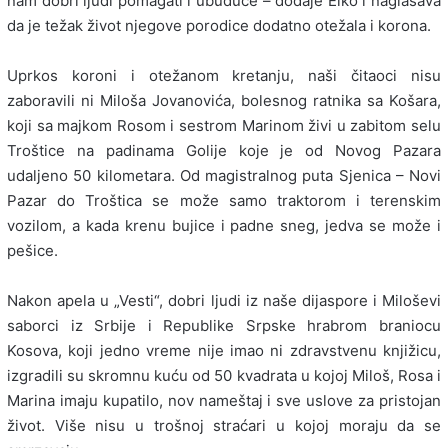
nam dobri ljudi pomagati i ubuduće – dodaje Elko i naglašava
da je težak život njegove porodice dodatno otežala i korona.
Uprkos koroni i otežanom kretanju, naši čitaoci nisu
zaboravili ni Miloša Jovanovića, bolesnog ratnika sa Košara,
koji sa majkom Rosom i sestrom Marinom živi u zabitom selu
Troštice na padinama Golije koje je od Novog Pazara
udaljeno 50 kilometara. Od magistralnog puta Sjenica – Novi
Pazar do Troštica se može samo traktorom i terenskim
vozilom, a kada krenu bujice i padne sneg, jedva se može i
pešice.
Nakon apela u „Vesti“, dobri ljudi iz naše dijaspore i Miloševi
saborci iz Srbije i Republike Srpske hrabrom braniocu
Kosova, koji jedno vreme nije imao ni zdravstvenu knjižicu,
izgradili su skromnu kuću od 50 kvadrata u kojoj Miloš, Rosa i
Marina imaju kupatilo, nov nameštaj i sve uslove za pristojan
život. Više nisu u trošnoj straćari u kojoj moraju da se