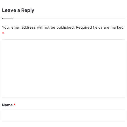
Leave a Reply
Your email address will not be published.
Required fields are marked
*
C
o
m
m
e
n
t
*
Name
*