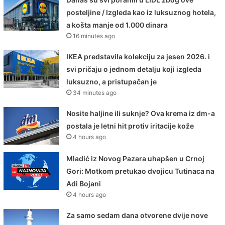
posteljine / Izgleda kao iz luksuznog hotela,
a košta manje od 1.000 dinara
16 minutes ago
IKEA predstavila kolekciju za jesen 2026. i
svi pričaju o jednom detalju koji izgleda
luksuzno, a pristupačan je
34 minutes ago
Nosite haljine ili suknje? Ova krema iz dm-a
postala je letni hit protiv iritacije kože
4 hours ago
Mladić iz Novog Pazara uhapšen u Crnoj
Gori: Motkom pretukao dvojicu Tutinaca na
Adi Bojani
4 hours ago
Za samo sedam dana otvorene dvije nove