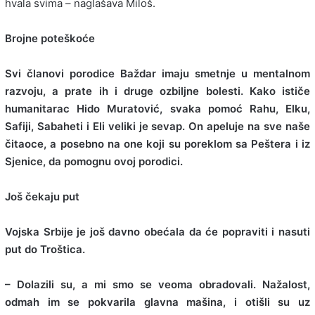
hvala svima – naglašava Miloš.
Brojne poteškoće
Svi članovi porodice Baždar imaju smetnje u mentalnom
razvoju, a prate ih i druge ozbiljne bolesti. Kako ističe
humanitarac Hido Muratović, svaka pomoć Rahu, Elku,
Safiji, Sabaheti i Eli veliki je sevap. On apeluje na sve naše
čitaoce, a posebno na one koji su poreklom sa Peštera i iz
Sjenice, da pomognu ovoj porodici.
Još čekaju put
Vojska Srbije je još davno obećala da će popraviti i nasuti
put do Troštica.
– Dolazili su, a mi smo se veoma obradovali. Nažalost,
odmah im se pokvarila glavna mašina, i otišli su uz