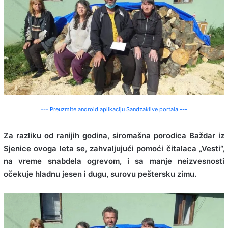
--- Preuzmite android aplikaciju Sandzaklive portala ---
Za razliku od ranijih godina, siromašna porodica Baždar iz
Sjenice ovoga leta se, zahvaljujući pomoći čitalaca „Vesti“,
na vreme snabdela ogrevom, i sa manje neizvesnosti
očekuje hladnu jesen i dugu, surovu peštersku zimu.