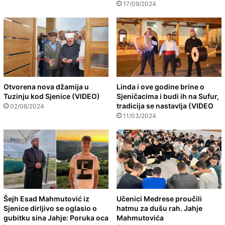
17/09/2024
Otvorena nova džamija u
Linda i ove godine brine o
Tuzinju kod Sjenice (VIDEO)
Sjeničacima i budi ih na Sufur,
tradicija se nastavlja (VIDEO
02/08/2024
11/03/2024
Šejh Esad Mahmutović iz
Učenici Medrese proučili
Sjenice dirljivo se oglasio o
hatmu za dušu rah. Jahje
gubitku sina Jahje: Poruka oca
Mahmutovića