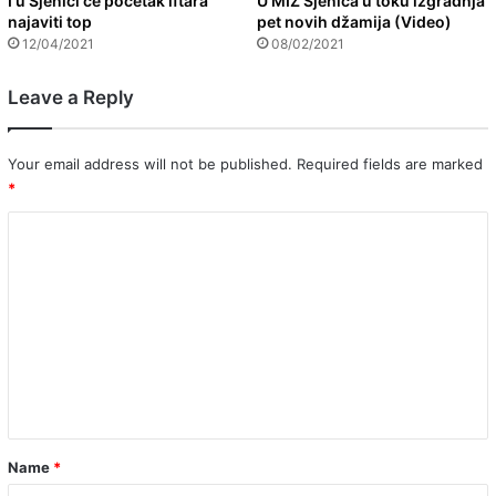
I u Sjenici će početak iftara
U MIZ Sjenica u toku izgradnja
najaviti top
pet novih džamija (Video)
12/04/2021
08/02/2021
Leave a Reply
Your email address will not be published.
Required fields are marked
*
C
o
m
m
e
n
t
*
Name
*