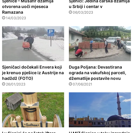
Sjenice – Musafir džamija
Sjenici: Jedina carska džamija
otvorena uoči mjeseca
u Srbiji i centar v
Ramazana
06/03/2023
14/03/2023
Sjeničaci dočekali Envera koji
Duga Poljana: Devastirana
je krenuo pješice iz Austrije na
ograda na vakufskoj parceli,
hadždž (FOTO)
džematlije postavile novu
26/01/2023
07/06/2021