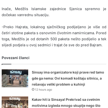
Inače, Medžlis Islamske zajednice Sjenica spremno je
dočekao vanrednu situaciju.
-Preko Hajrata, lokalnog sječničkog podijeljeno je više od
četiri stotine paketa s osnovnim ćivotnim namirnicama. Pored
toga, Medžlis je od dotanih 500 paketa nešto podijelio a tek
slijedi podjela u ovoj sedmici i trajat će sve do pred Bajram.
Povezani članci
Sinsay ima organizatore koji prave red tamo
gde ga nema: Ovi komadi koštaju sitnicu, a
rešavaju veliki problem u kuhinji
12 hours ago
Kakav hit iz Sinsaya! Prekrivač sa cvetnim
motivima izgleda mnogo skuplje nego što