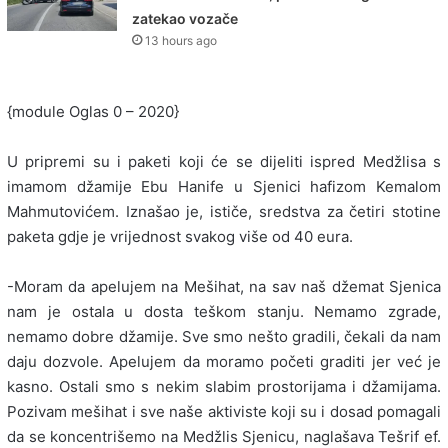
zatekao vozače
13 hours ago
{module Oglas 0 – 2020}
U pripremi su i paketi koji će se dijeliti ispred Medžlisa s
imamom džamije Ebu Hanife u Sjenici hafizom Kemalom
Mahmutovićem. Iznašao je, ističe, sredstva za četiri stotine
paketa gdje je vrijednost svakog više od 40 eura.
-Moram da apelujem na Mešihat, na sav naš džemat Sjenica
nam je ostala u dosta teškom stanju. Nemamo zgrade,
nemamo dobre džamije. Sve smo nešto gradili, čekali da nam
daju dozvole. Apelujem da moramo početi graditi jer već je
kasno. Ostali smo s nekim slabim prostorijama i džamijama.
Pozivam mešihat i sve naše aktiviste koji su i dosad pomagali
da se koncentrišemo na Medžlis Sjenicu, naglašava Tešrif ef.