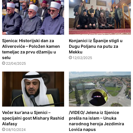
Sjenica: Historijski dan za
Konjanici iz Španije stigli u
Aliveroviće – Položen kamen
Dugu Poljanu na putu za
temeljac za prvu džamiju u
Mekku
selu
12/02/2025
22/04/2025
Večer kur’ana u Sjenici –
/VIDEO/ Jelena iz Sjenice
specijalni gost Mishary Rashid
prešla na islam – Unuka
Alafasy
narodnog heroja Jezdimira
Lovića napus
08/10/2024