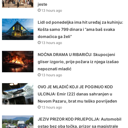
jeste
13 hours ago
Lidl od ponedeljka ima hit uređaj za kuhinju:
Košta samo 799 dinara i ”ama baš svaka
domaćica ga želi”
13 hours ago
NOĆNA DRAMA U RIBARIĆU: Skupocjeni
gliser izgorio, prije požara iz njega izašao
nepoznati mladić
13 hours ago
OVO JE MLADIĆ KOJI JE POGINUO KOD
ULCINJA: Emir (22) danas sahranjen u
Novom Pazaru, brat mu teško povrijeđen
13 hours ago
JEZIV PRIZOR KOD PRIJEPOLJA: Automobil
ostao bez oba točka, prizor sa magistrale