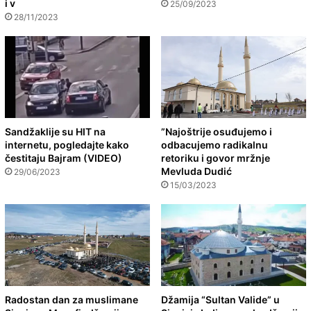
i v
25/09/2023
28/11/2023
Sandžaklije su HIT na
”Najoštrije osuđujemo i
internetu, pogledajte kako
odbacujemo radikalnu
čestitaju Bajram (VIDEO)
retoriku i govor mržnje
Mevluda Dudić
29/06/2023
15/03/2023
Radostan dan za muslimane
Džamija “Sultan Valide” u