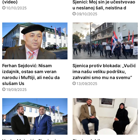
(video)
Sjenici: Moj sin je učestvovao
u neslanoj šali, neistina d
10/10/2025
09/10/2025
Ferhan Sejdović: Nisam
Sjenica protiv blokada: „Vučić
izdajnik, ostao sam veran
ima našu veliku podršku,
narodu i Muftiji, ali neću da
zahvalni smo mu na svemu”
slušam Us
13/09/2025
19/09/2025