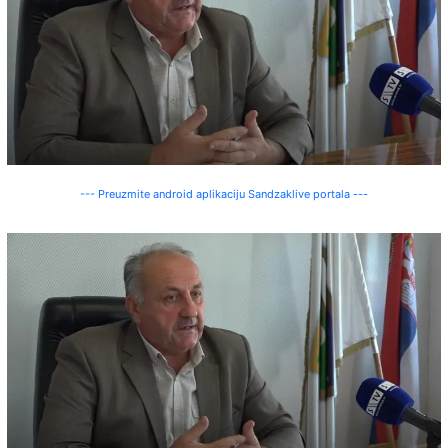
--- Preuzmite android aplikaciju Sandzaklive portala ---