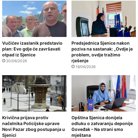
Vučićev izaslanik predstavio
Predsjednica Sjenice nakon
plan: Evo gdje će završavati
poziva na sastanak: „Ovdje je
otpad iz Sjenice
problem, ovdje tražimo
rješenje
20/06/2026
19/06/2026
Krivična prijava protiv
Opština Sjenica donijela
načelnika Policijske uprave
odluku o zatvaranju deponije
Novi Pazar zbog postupanja u
Goveđak – Na strani smo
Sjenici
mještana