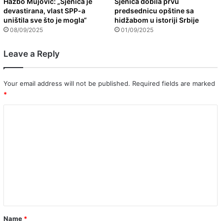
Hazbo Mujović: „Sjenica je
Sjenica dobila prvu
devastirana, vlast SPP-a
predsednicu opštine sa
uništila sve što je mogla“
hidžabom u istoriji Srbije
08/09/2025
01/09/2025
Leave a Reply
Your email address will not be published.
Required fields are marked
*
C
o
m
m
e
n
t
*
Name
*