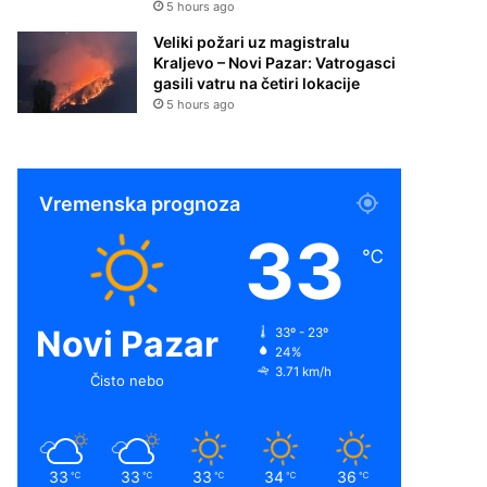
5 hours ago
Veliki požari uz magistralu
Kraljevo – Novi Pazar: Vatrogasci
gasili vatru na četiri lokacije
5 hours ago
Vremenska prognoza
33
℃
Novi Pazar
33º - 23º
24%
3.71 km/h
Čisto nebo
33
33
33
34
36
℃
℃
℃
℃
℃