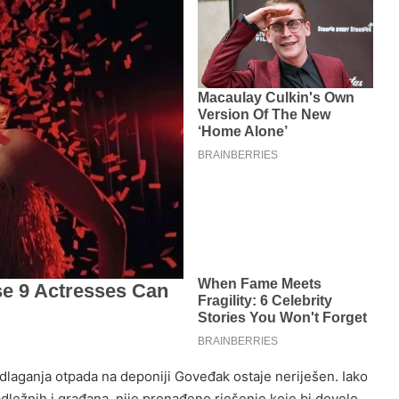
 odlaganja otpada na deponiji Goveđak ostaje neriješen. Iako
ležnih i građana, nije pronađeno rješenje koje bi dovelo