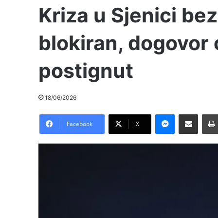
Kriza u Sjenici bez
blokiran, dogovor o
postignut
18/06/2026
Messenger
Pošalji preko E-Maila
Facebook
X