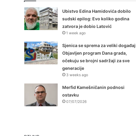
Ubistvo Edina Hamidovića dobilo
sudski epilog: Evo koliko godina
zatvora je dobio Latović
1 week ago
Sjenica se sprema za veliki događaj
Objavljen program Dana grada,
očekuju se brojni sadržaji za sve
generacije
3 weeks ago
Merfid Kamešničanin podnosi
ostavku
07/07/2026