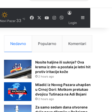
Facebook
X
YouTube
Instagram
Viber
Sidebar
℃
33
Novi Pazar
Login
Nedavno
Popularno
Komentari
Nosite haljine ili suknje? Ova
krema iz dm-a postala je letni hit
protiv iritacije kože
2 hours ago
Mladić iz Novog Pazara uhapšen
u Crnoj Gori: Motkom pretukao
dvojicu Tutinaca na Adi Bojani
2 hours ago
Za samo sedam dana otvorene
dvije nove džamije u Rožajama –