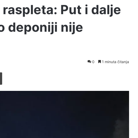
 raspleta: Put i dalje
 deponiji nije
0
1 minuta čitanja
Printaj