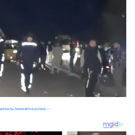
plikaciju Sandzaklive portala ---