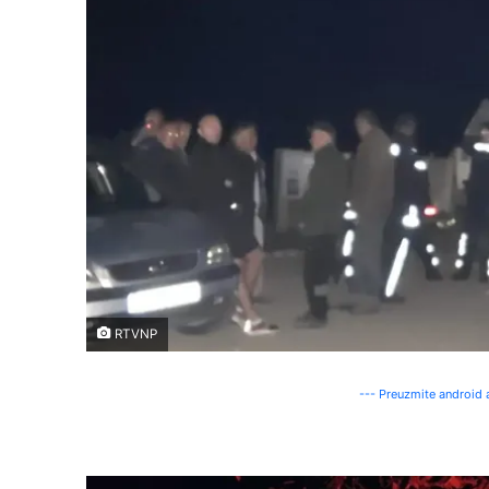
RTVNP
--- Preuzmite android a