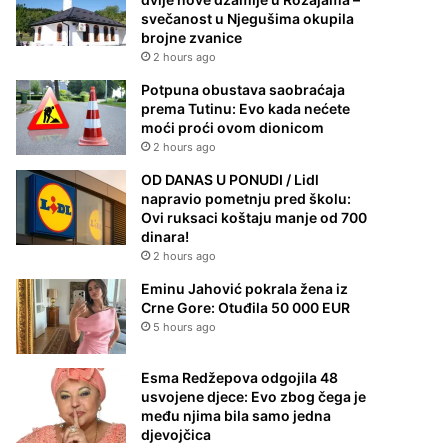
svečanost u Njegušima okupila
brojne zvanice
2 hours ago
Potpuna obustava saobraćaja
prema Tutinu: Evo kada nećete
moći proći ovom dionicom
2 hours ago
OD DANAS U PONUDI / Lidl
napravio pometnju pred školu:
Ovi ruksaci koštaju manje od 700
dinara!
2 hours ago
Eminu Jahović pokrala žena iz
Crne Gore: Otuđila 50 000 EUR
5 hours ago
Esma Redžepova odgojila 48
usvojene djece: Evo zbog čega je
među njima bila samo jedna
djevojčica