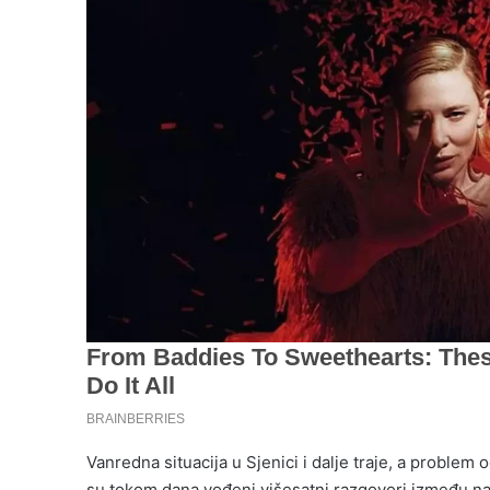
Vanredna situacija u Sjenici i dalje traje, a problem
su tokom dana vođeni višesatni razgovori između nad