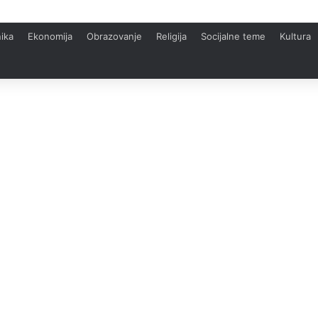
ika
Ekonomija
Obrazovanje
Religija
Socijalne teme
Kultura