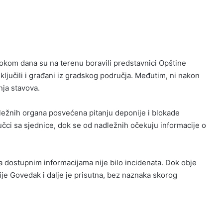
 tokom dana su na terenu boravili predstavnici Opštine
iključili i građani iz gradskog područja. Međutim, ni nakon
nja stavova.
ležnih organa posvećena pitanju deponije i blokade
jučci sa sjednice, dok se od nadležnih očekuju informacije o
ema dostupnim informacijama nije bilo incidenata. Dok obje
ije Goveđak i dalje je prisutna, bez naznaka skorog