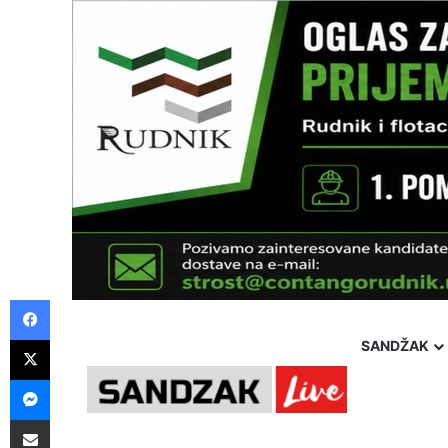
Facebook
X
SANDŽAK
Messenger
Pošalji preko E-Maila