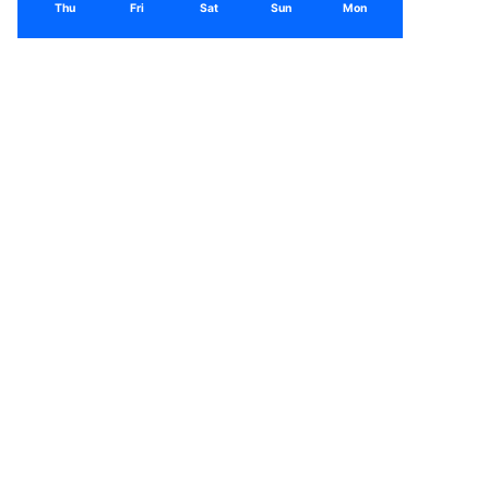
Thu
Fri
Sat
Sun
Mon