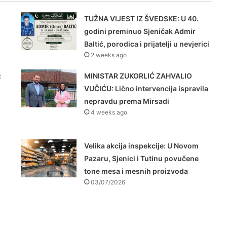
TUŽNA VIJEST IZ ŠVEDSKE: U 40.
godini preminuo Sjeničak Admir
Baltić, porodica i prijatelji u nevjerici
2 weeks ago
:
MINISTAR ZUKORLIĆ ZAHVALIO
VUČIĆU: Lično intervencija ispravila
nepravdu prema Mirsadi
4 weeks ago
Velika akcija inspekcije: U Novom
Pazaru, Sjenici i Tutinu povučene
tone mesa i mesnih proizvoda
03/07/2026