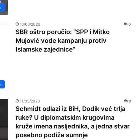
a
16/06/2026
0
SBR oštro poručio: ”SPP i Mitko
Mujović vode kampanju protiv
Islamske zajednice”
a
11/05/2026
8
Schmidt odlazi iz BiH, Dodik već trlja
ruke? U diplomatskim krugovima
kruže imena nasljednika, a jedna stvar
posebno podiže sumnje