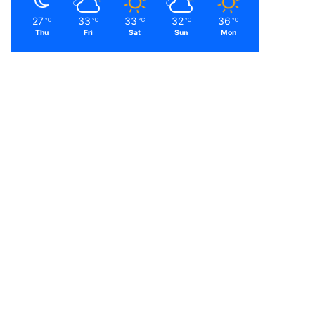
27
33
33
32
36
℃
℃
℃
℃
℃
Thu
Fri
Sat
Sun
Mon