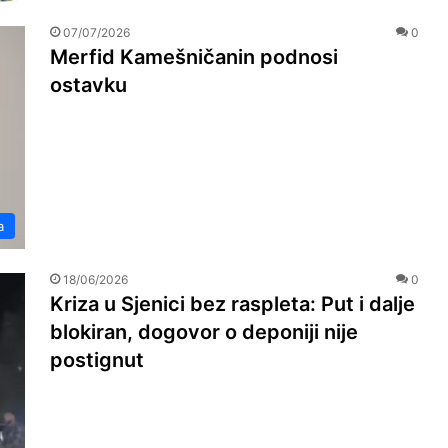
07/07/2026
0
Merfid Kamešničanin podnosi
ostavku
a
18/06/2026
0
Kriza u Sjenici bez raspleta: Put i dalje
blokiran, dogovor o deponiji nije
postignut