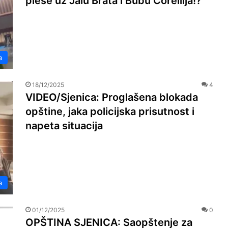
pleše uz Jalu Brata i Bubu Corellija!?
a
18/12/2025
4
VIDEO/Sjenica: Proglašena blokada
opštine, jaka policijska prisutnost i
napeta situacija
a
01/12/2025
0
OPŠTINA SJENICA: Saopštenje za