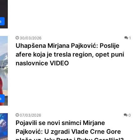
a
30/03/2026
1
Uhapšena Mirjana Pajković: Poslije
afere koja je tresla region, opet puni
naslovnice VIDEO
a
07/03/2026
0
Pojavili se novi snimci Mirjane
Pajković: U zgradi Vlade Crne Gore