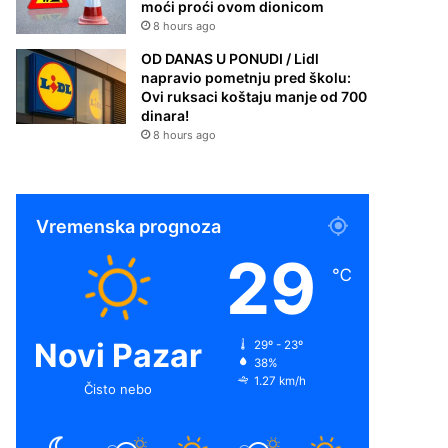
moći proći ovom dionicom
8 hours ago
OD DANAS U PONUDI / Lidl
napravio pometnju pred školu:
Ovi ruksaci koštaju manje od 700
dinara!
8 hours ago
Vremenska prognoza
29
℃
Novi Pazar
29º - 23º
38%
1.27 km/h
Čisto nebo