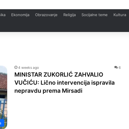
ika
Ekonomija
Obrazovanje
Religija
Socijalne teme
Kultura
4 weeks ago
6
MINISTAR ZUKORLIĆ ZAHVALIO
VUČIĆU: Lično intervencija ispravila
nepravdu prema Mirsadi
a