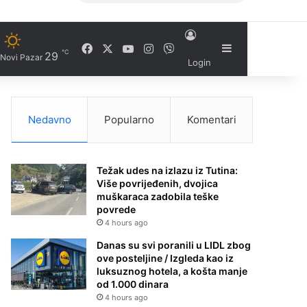
Facebook
X
YouTube
Instagram
Viber
Sidebar
℃
29
Novi Pazar
Login
Nedavno
Popularno
Komentari
Težak udes na izlazu iz Tutina:
Više povrijeđenih, dvojica
muškaraca zadobila teške
povrede
4 hours ago
Danas su svi poranili u LIDL zbog
ove posteljine / Izgleda kao iz
luksuznog hotela, a košta manje
od 1.000 dinara
4 hours ago