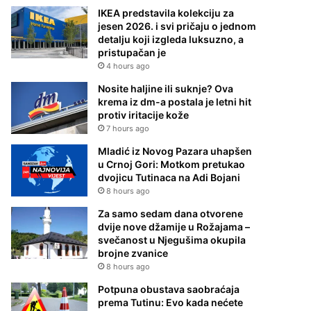
IKEA predstavila kolekciju za
jesen 2026. i svi pričaju o jednom
detalju koji izgleda luksuzno, a
pristupačan je
4 hours ago
Nosite haljine ili suknje? Ova
krema iz dm-a postala je letni hit
protiv iritacije kože
7 hours ago
Mladić iz Novog Pazara uhapšen
u Crnoj Gori: Motkom pretukao
dvojicu Tutinaca na Adi Bojani
8 hours ago
Za samo sedam dana otvorene
dvije nove džamije u Rožajama –
svečanost u Njegušima okupila
brojne zvanice
8 hours ago
Potpuna obustava saobraćaja
prema Tutinu: Evo kada nećete