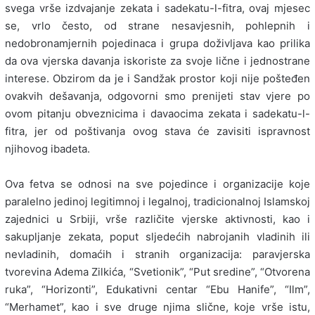
svega vrše izdvajanje zekata i sadekatu-l-fitra, ovaj mjesec
se, vrlo često, od strane nesavjesnih, pohlepnih i
nedobronamjernih pojedinaca i grupa doživljava kao prilika
da ova vjerska davanja iskoriste za svoje lične i jednostrane
interese. Obzirom da je i Sandžak prostor koji nije pošteđen
ovakvih dešavanja, odgovorni smo prenijeti stav vjere po
ovom pitanju obveznicima i davaocima zekata i sadekatu-l-
fitra, jer od poštivanja ovog stava će zavisiti ispravnost
njihovog ibadeta.
Ova fetva se odnosi na sve pojedince i organizacije koje
paralelno jedinoj legitimnoj i legalnoj, tradicionalnoj Islamskoj
zajednici u Srbiji, vrše različite vjerske aktivnosti, kao i
sakupljanje zekata, poput sljedećih nabrojanih vladinih ili
nevladinih, domaćih i stranih organizacija: paravjerska
tvorevina Adema Zilkića, “Svetionik”, “Put sredine”, “Otvorena
ruka”, “Horizonti”, Edukativni centar “Ebu Hanife”, “Ilm”,
“Merhamet”, kao i sve druge njima slične, koje vrše istu,