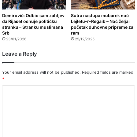
Demirović: Odbio sam zahtjev
Sutra nastupa mubarek noć
da Rijaset osnuje političku
Lejletu-r-Regaib – Noć želja i
stranku – Stranku muslimana
početak duhovne pripreme za
Srb
ram
23/01/2026
25/12/2025
Leave a Reply
Your email address will not be published.
Required fields are marked
*
C
o
m
m
e
n