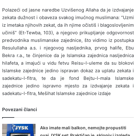
Polazeći od jasne naredbe Uzvišenog Allaha da je izdvajanje
zekata dužnost i obaveza svakog imućnog muslimana: “Uzmi
iz imetaka njihovih zekat, da ih njime očistiš i blagoslovljenim
učiniš” (Et-Tewba, 103), a njegovo prikupljanje odgovornost
predvodnika muslimanske zajednice, što vidimo iz postupka
Resulullaha a.s. i njegovog nasljednika, prvog halife, Ebu
Bekra r.a., te činjenice da je Islamska zajednica nasljednica
hilafeta, a imajući u vidu fetvu Reisu-l-uleme da su blokovi
Islamske zajednice jedino ispravan dokaz za uplatu zekata i
sadekatu-l-fitra, te da je fond Bejtu-l-mala Islamske
zajednice jedino ispravno mjesto za izdvajanje zekata i
sadekatu-l-fitra, Mešihat Islamske zajednice izdaje
Povezani članci
Ako imate mali balkon, nemojte propustiti
ovaj JYSK set: Praktičan je, sklopiv i izgleda