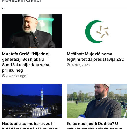
Mustafa Cerić: ”Nijednoj
Mešihat: Mujović nema
generaciji Bošnjaka u
legitimitet da predstavlja ZSD
Sandžaku nije data veća
07/06/2026
priliku neg
2 weeks ago
Nastupile su mubarek zul-
Ko će naslijediti Dudića? U
hidždžetske noći: Muslimani
vrhu Islamske zajednice sve