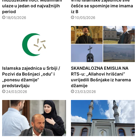
ulaze u jedan od najvažnijih
češće se spominje ime imama
period
iz B
18/05/2026
10/05/2026
Islamska zajednica u Srbiji /
SKANDALOZNA EMISIJA NA
Pozivi da Bošnjaci „odu“ i
RTS-u: „Allahovi hrišćani“
„ponesu džamije“
uvrijedili Bošnjake iz harema
predstavljaju
džamije
24/03/2026
23/03/2026