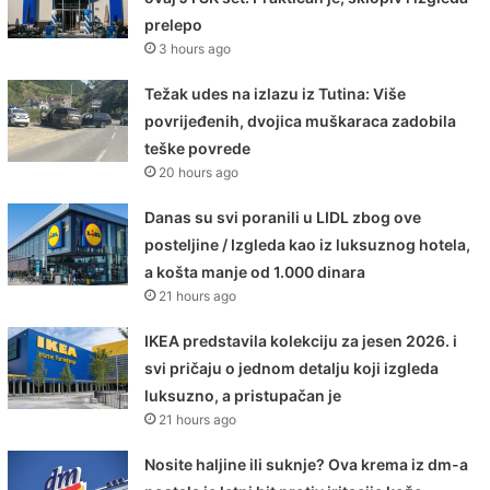
prelepo
3 hours ago
Težak udes na izlazu iz Tutina: Više
povrijeđenih, dvojica muškaraca zadobila
teške povrede
20 hours ago
Danas su svi poranili u LIDL zbog ove
posteljine / Izgleda kao iz luksuznog hotela,
a košta manje od 1.000 dinara
21 hours ago
IKEA predstavila kolekciju za jesen 2026. i
svi pričaju o jednom detalju koji izgleda
luksuzno, a pristupačan je
21 hours ago
Nosite haljine ili suknje? Ova krema iz dm-a