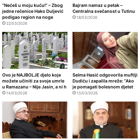
“Nećeš u moju kuću!” – Zbog
Bajram namaz u petak –
jedne rečenice Hako Duljević
Centralna svečanost u Tutinu
podigao region na noge
18/03/2026
22/03/2026
Ovo je NAJBOLJE djelo koje
Selma Hasić odgovorila muftiji
možete učiniti za svoje umrle
Dudiću i zapalila mreže: “Ako
u Ramazanu – Nije Jasin, a ni h
je pomagati bolesnom djetet
14/03/2026
13/03/2026