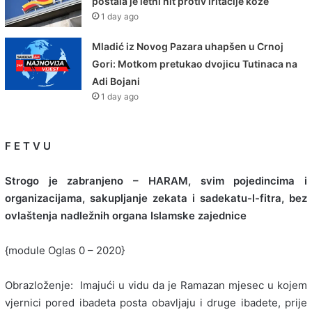
postala je letni hit protiv iritacije kože
1 day ago
Mladić iz Novog Pazara uhapšen u Crnoj
Gori: Motkom pretukao dvojicu Tutinaca na
Adi Bojani
1 day ago
F E T V U
Strogo je zabranjeno – HARAM, svim pojedincima i
organizacijama, sakupljanje
zekata i sadekatu-l-fitra, bez
ovlaštenja nadležnih organa Islamske zajednice
{module Oglas 0 – 2020}
Obrazloženje: Imajući u vidu da je Ramazan mjesec u kojem
vjernici pored ibadeta posta obavljaju i druge ibadete, prije