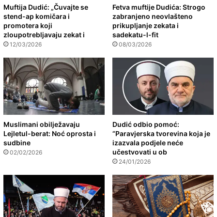
Muftija Dudić: „Čuvajte se
Fetva muftije Dudića: Strogo
stend-ap komičara i
zabranjeno neovlašteno
promotera koji
prikupljanje zekata i
zloupotrebljavaju zekat i
sadekatu-l-fit
12/03/2026
08/03/2026
Muslimani obilježavaju
Dudić odbio pomoć:
Lejletul-berat: Noć oprosta i
“Paravjerska tvorevina koja je
sudbine
izazvala podjele neće
učestvovati u ob
02/02/2026
24/01/2026