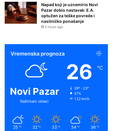
Napad koji je uznemirio Novi
Pazar dobio nastavak: E.A.
optužen za teške povrede i
nasilničko ponašanje
3 hours ago
Vremenska prognoza
26
℃
Novi Pazar
26º - 23º
57%
1.22 km/h
Raštrkani oblaci
25
32
33
34
36
℃
℃
℃
℃
℃