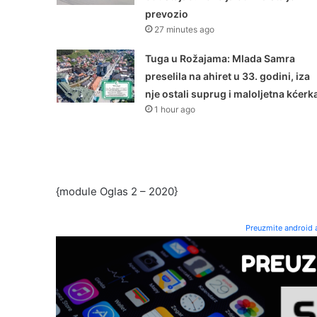
prevozio
27 minutes ago
Tuga u Rožajama: Mlada Samra
preselila na ahiret u 33. godini, iza
nje ostali suprug i maloljetna kćerk
1 hour ago
{module Oglas 2 – 2020}
Preuzmite android a