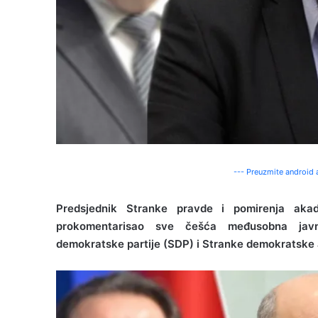
--- Preuzmite android a
Predsjednik Stranke pravde i pomirenja aka
prokomentarisao sve češća međusobna javn
demokratske partije (SDP) i Stranke demokratske