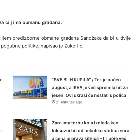
a za cilj ima obmanu građana.
iljem predizborne obmane građana Sandžaka da bi u dvije
pogubne politike, napisao je Zukorlić.
a:
”SVE BI IH KUPILA” / Tek je počeo
august, a IKEA je već spremila hit za
jesen: Ovi ukrasi će nestati s polica
21 minutes ago
Zara ima torbu koja izgleda kao
e
luksuzni hit od nekoliko stotina eura,
a cena je prava sitnica – tri boje već