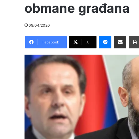
obmane građana
09/04/2020
Messenger
Pošalji preko E-Maila
Facebook
X