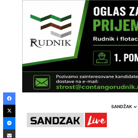
Facebook
X
SANDŽAK
Messenger
Friday, 7 August 2026
Politika
Društvo
Hronika
Pošalji preko E-Maila