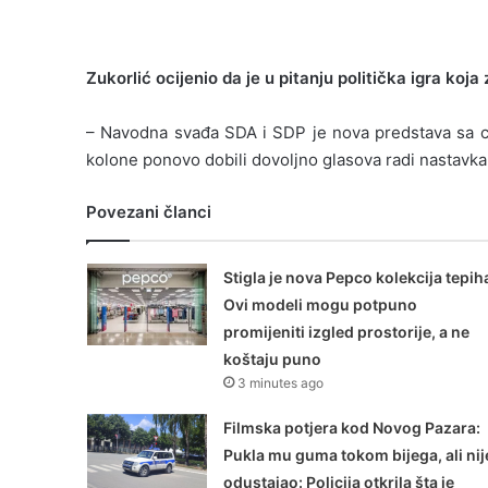
Zukorlić ocijenio da je u pitanju politička igra koj
– Navodna svađa SDA i SDP je nova predstava sa c
kolone ponovo dobili dovoljno glasova radi nastavka 
Povezani članci
Stigla je nova Pepco kolekcija tepih
Ovi modeli mogu potpuno
promijeniti izgled prostorije, a ne
koštaju puno
3 minutes ago
Filmska potjera kod Novog Pazara:
Pukla mu guma tokom bijega, ali nij
odustajao: Policija otkrila šta je