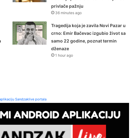
privlače pažnju
36 minutes ago
Tragedija koja je zavila Novi Pazar u
crno: Emir Bačevac izgubio život sa
a
samo 22 godine, poznat termin
dženaze
1 hour ago
plikaciju Sandzaklive portala