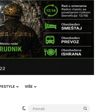
IFESTYLE
VIŠE
Facebook
X
YouTube
Instagram
Viber
Sidebar
℃
26
i Pazar
Login
Switch skin
Pretraži