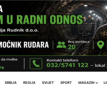
SRBIJA
REGIJA
SVIJET
SPORT
MAGAZIN
L
Ekonomija
Obrazovanje
Religija
Socijalne teme
Kultura
Nov