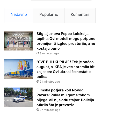
Nedavno
Popularno
Komentari
Stigla je nova Pepco kolekcija
tepiha: Ovi modeli mogu potpuno
promijeniti izgled prostorije, a ne
koštaju puno
3 minutes ago
”SVE BI IH KUPILA” / Tek je počeo
august, a IKEA je već spremila hit
za jesen: Ovi ukrasi će nestati s
polica
21 minutes ago
Filmska potjera kod Novog
Pazara: Pukla mu guma tokom
bijega, ali nije odustajao: Policija
otkrila šta je prevozio
27 minutes ago