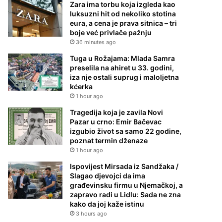
Zara ima torbu koja izgleda kao
luksuzni hit od nekoliko stotina
eura, a cena je prava sitnica – tri
boje već privlače pažnju
36 minutes ago
Tuga u Rožajama: Mlada Samra
preselila na ahiret u 33. godini,
iza nje ostali suprug i maloljetna
kćerka
1 hour ago
Tragedija koja je zavila Novi
Pazar u crno: Emir Bačevac
izgubio život sa samo 22 godine,
poznat termin dženaze
1 hour ago
Ispovijest Mirsada iz Sandžaka /
Slagao djevojci da ima
građevinsku firmu u Njemačkoj, a
zapravo radi u Lidlu: Sada ne zna
kako da joj kaže istinu
3 hours ago