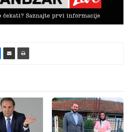
Messenger
Pošalji preko E-Maila
Printaj