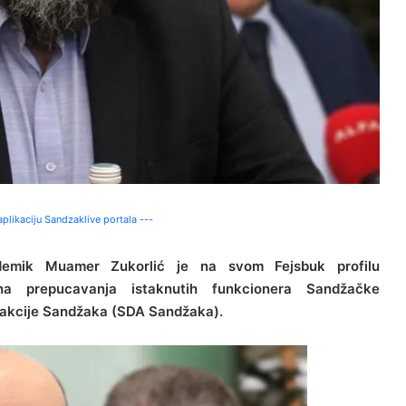
plikaciju Sandzaklive portala ---
demik Muamer Zukorlić je na svom Fejsbuk profilu
a prepucavanja istaknutih funkcionera Sandžačke
 akcije Sandžaka (SDA Sandžaka).