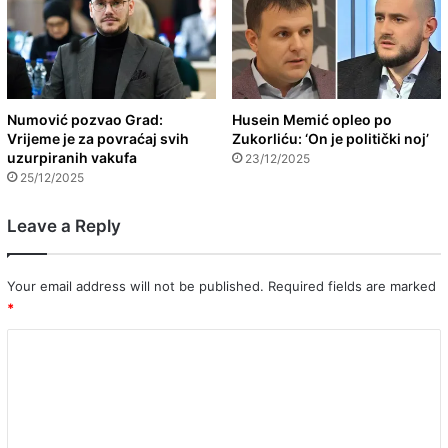
Numović pozvao Grad:
Husein Memić opleo po
Vrijeme je za povraćaj svih
Zukorliću: ‘On je politički noj’
uzurpiranih vakufa
23/12/2025
25/12/2025
Leave a Reply
Your email address will not be published.
Required fields are marked
*
C
o
m
m