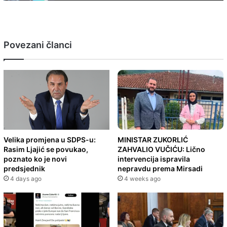
Povezani članci
Velika promjena u SDPS-u:
MINISTAR ZUKORLIĆ
Rasim Ljajić se povukao,
ZAHVALIO VUČIĆU: Lično
poznato ko je novi
intervencija ispravila
predsjednik
nepravdu prema Mirsadi
4 days ago
4 weeks ago