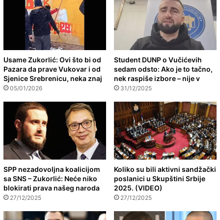
Usame Zukorlić: Ovi što bi od
Student DUNP o Vučićevih
Pazara da prave Vukovar i od
sedam odsto: Ako je to tačno,
Sjenice Srebrenicu, neka znaj
nek raspiše izbore – nije v
05/01/2026
31/12/2025
SPP nezadovoljna koalicijom
Koliko su bili aktivni sandžački
sa SNS – Zukorlić: Neće niko
poslanici u Skupštini Srbije
blokirati prava našeg naroda
2025. (VIDEO)
27/12/2025
27/12/2025