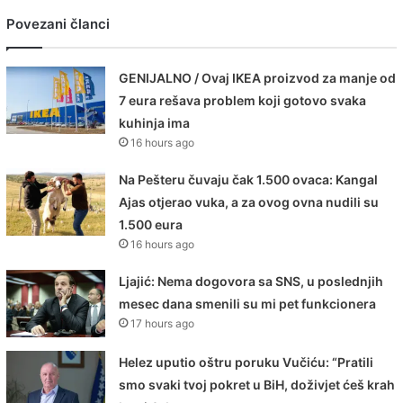
Povezani članci
GENIJALNO / Ovaj IKEA proizvod za manje od
7 eura rešava problem koji gotovo svaka
kuhinja ima
16 hours ago
Na Pešteru čuvaju čak 1.500 ovaca: Kangal
Ajas otjerao vuka, a za ovog ovna nudili su
1.500 eura
16 hours ago
Ljajić: Nema dogovora sa SNS, u poslednjih
mesec dana smenili su mi pet funkcionera
17 hours ago
Helez uputio oštru poruku Vučiću: “Pratili
smo svaki tvoj pokret u BiH, doživjet ćeš krah