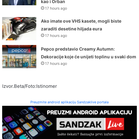
kao i Orban
17 hours ago
Ako imate ove VHS kasete, mogli biste
zaraditi desetine hiljada eura
17 hours ago
Pepco predstavio Creamy Autumn:
Dekoracije koje će unijeti toplinu u svaki dom
17 hours ago
Izvor.Beta/Foto:Istinomer
Preuzmite android aplikaciju Sandzaklive portala