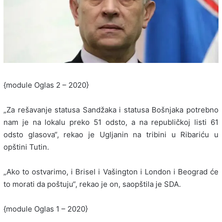
{module Oglas 2 – 2020}
„Za rešavanje statusa Sandžaka i statusa Bošnjaka potrebno
nam je na lokalu preko 51 odsto, a na republičkoj listi 61
odsto glasova“, rekao je Ugljanin na tribini u Ribariću u
opštini Tutin.
„Ako to ostvarimo, i Brisel i Vašington i London i Beograd će
to morati da poštuju“, rekao je on, saopštila je SDA.
{module Oglas 1 – 2020}