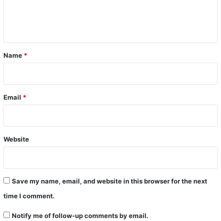
e
n
t
*
Name
*
Email
*
Website
Save my name, email, and website in this browser for the next
time I comment.
Notify me of follow-up comments by email.