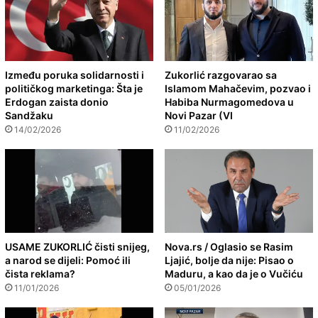
Između poruka solidarnosti i
Zukorlić razgovarao sa
političkog marketinga: Šta je
Islamom Mahačevim, pozvao i
Erdogan zaista donio
Habiba Nurmagomedova u
Sandžaku
Novi Pazar (VI
14/02/2026
11/02/2026
USAME ZUKORLIĆ čisti snijeg,
Nova.rs / Oglasio se Rasim
a narod se dijeli: Pomoć ili
Ljajić, bolje da nije: Pisao o
čista reklama?
Maduru, a kao da je o Vučiću
11/01/2026
05/01/2026