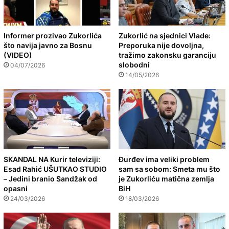
Informer prozivao Zukorlića
Zukorlić na sjednici Vlade:
što navija javno za Bosnu
Preporuka nije dovoljna,
(VIDEO)
tražimo zakonsku garanciju
slobodni
04/07/2026
14/05/2026
SKANDAL NA Kurir televiziji:
Đurđev ima veliki problem
Esad Rahić UŠUTKAO STUDIO
sam sa sobom: Smeta mu što
– Jedini branio Sandžak od
je Zukorliću matična zemlja
opasni
BiH
24/03/2026
18/03/2026