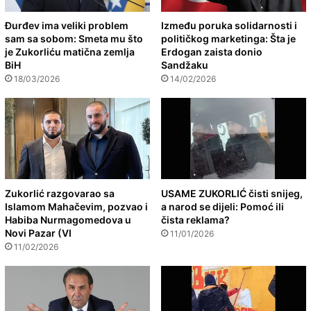
Đurđev ima veliki problem
Između poruka solidarnosti i
sam sa sobom: Smeta mu što
političkog marketinga: Šta je
je Zukorliću matična zemlja
Erdogan zaista donio
BiH
Sandžaku
18/03/2026
14/02/2026
Zukorlić razgovarao sa
USAME ZUKORLIĆ čisti snijeg,
Islamom Mahačevim, pozvao i
a narod se dijeli: Pomoć ili
Habiba Nurmagomedova u
čista reklama?
Novi Pazar (VI
11/01/2026
11/02/2026