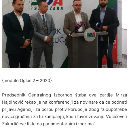
{module Oglas 2 – 2020}
Predsednik Centralnog izbornog štaba ove partije Mirza
Hajdinović rekao je na konferenciji za novinare da će podneti
prijavu Agenciji za borbu protiv korupcije zbog “zloupotrebe
novca građana za tu kampanju, kao i favorizovanje Vućićeve i
Zukorlićeve liste na parlamentarnim izborima”.