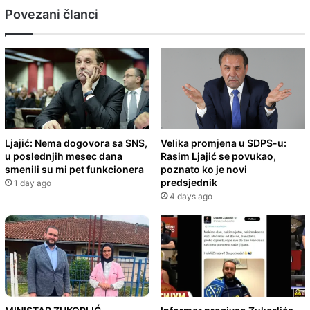
Povezani članci
Ljajić: Nema dogovora sa SNS,
Velika promjena u SDPS-u:
u poslednjih mesec dana
Rasim Ljajić se povukao,
smenili su mi pet funkcionera
poznato ko je novi
predsjednik
1 day ago
4 days ago