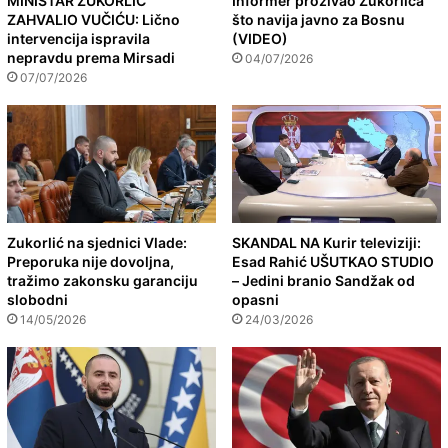
MINISTAR ZUKORLIĆ
Informer prozivao Zukorlića
ZAHVALIO VUČIĆU: Lično
što navija javno za Bosnu
intervencija ispravila
(VIDEO)
nepravdu prema Mirsadi
04/07/2026
07/07/2026
Zukorlić na sjednici Vlade:
SKANDAL NA Kurir televiziji:
Preporuka nije dovoljna,
Esad Rahić UŠUTKAO STUDIO
tražimo zakonsku garanciju
– Jedini branio Sandžak od
slobodni
opasni
14/05/2026
24/03/2026