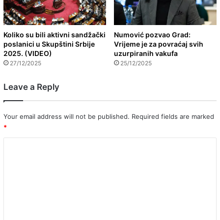
Koliko su bili aktivni sandžački
Numović pozvao Grad:
poslanici u Skupštini Srbije
Vrijeme je za povraćaj svih
2025. (VIDEO)
uzurpiranih vakufa
27/12/2025
25/12/2025
Leave a Reply
Your email address will not be published.
Required fields are marked
*
C
o
m
m
e
n