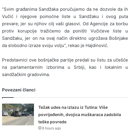
“Svim građanima Sandžaka poručujemo da ne dozvole da ih
Vučić i njegove pomoćne liste u Sandžaku i ovog puta
prevare, jer su njihov cilj vaši glasovi. Od Agencije za borbu
protiv korupcije tražićemo da poništi Vučićeve liste u
Sandžaku, jer on na ovaj način direktno ugrožava Bošnjake
da slobodno izraze svoju volju”, rekao je Hajdinović.
Predstavnici ove bošnjačke partije predali su listu za učešće
na parlamentarnim izborima u Srbiji, kao i lokalnim u
sandžačkim gradovima.
Povezani članci
Težak udes na izlazu iz Tutina: Više
povrijeđenih, dvojica muškaraca zadobila
teške povrede
8 hours ago