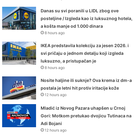
Danas su svi poranili u LIDL zbog ove
posteljine / Izgleda kao iz luksuznog hotela,
a košta manje od 1.000 dinara
8 hours ago
IKEA predstavila kolekciju za jesen 2026. i
svi pričaju o jednom detalju koji izgleda
luksuzno, a pristupačan je
8 hours ago
Nosite haljine ili suknje? Ova krema iz dm-a
postala je letni hit protiv iritacije kože
12 hours ago
Mladić iz Novog Pazara uhapšen u Crnoj
Gori: Motkom pretukao dvojicu Tutinaca na
Adi Bojani
12 hours ago