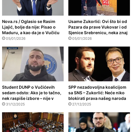
Nova.rs / Oglasio se Rasim
Usame Zukorlić: Ovi što bi od
Ljajić, bolje da nije: Pisao o
Pazara da prave Vukovar i od
Maduru, a kao da je o Vučiću
Sjenice Srebrenicu, neka znaj
05/01/2026
05/01/2026
Student DUNP o Vučićevih
SPP nezadovoljna koalicijom
sedam odsto: Ako je to tačno,
sa SNS – Zukorlić: Neće niko
nek raspiše izbore – nije v
blokirati prava našeg naroda
31/12/2025
27/12/2025