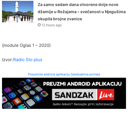
Za samo sedam dana otvorene dvije nove
džamije u Rožajama – svečanost u Njegušima
okupila brojne zvanice
12 hours ago
{module Oglas 1 – 2020}
Izvor:
Radio Sto plus
Preuzmite android aplikaciju Sandzaklive portala