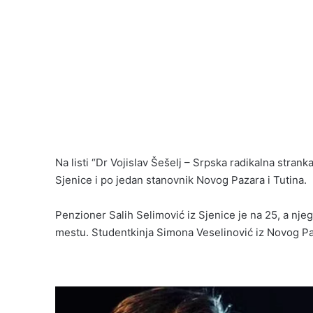
Na listi “Dr Vojislav Šešelj – Srpska radikalna stranka
Sjenice i po jedan stanovnik Novog Pazara i Tutina.
Penzioner Salih Selimović iz Sjenice je na 25, a nj
mestu. Studentkinja Simona Veselinović iz Novog Paza