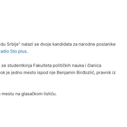
bedu Srbije” nalazi se dvoje kandidata za narodne poslanike
radio Sto plus
.
se studentkinja Fakulteta političkih nauka i članica
k je jedno mesto ispod nje Benjamin Birđozlić, pravnik iz
m mestu na glasačkom listiću.