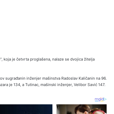
”, koja je četvrta proglašena, nalaze se dvojica žitelja
egov sugrađanin inženjer mašinstva Radoslav Kaličanin na 96.
ra je 134, a Tutinac, mašinski inženjer, Velibor Savić 147.