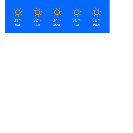
31
32
34
36
36
℃
℃
℃
℃
℃
Sat
Sun
Mon
Tue
Wed