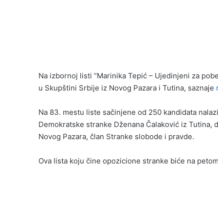
Na izbornoj listi “Marinika Tepić – Ujedinjeni za po
u Skupštini Srbije iz Novog Pazara i Tutina, saznaje
Na 83. mestu liste sačinjene od 250 kandidata nalazi 
Demokratske stranke Dženana Čalaković iz Tutina, do
Novog Pazara, član Stranke slobode i pravde.
Ova lista koju čine opozicione stranke biće na peto