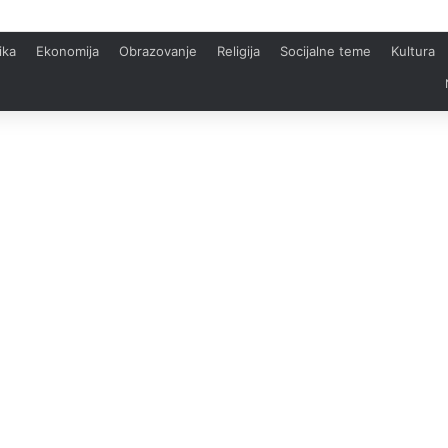
ika
Ekonomija
Obrazovanje
Religija
Socijalne teme
Kultura