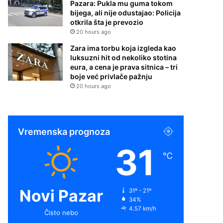
Pazara: Pukla mu guma tokom
bijega, ali nije odustajao: Policija
otkrila šta je prevozio
20 hours ago
Zara ima torbu koja izgleda kao
luksuzni hit od nekoliko stotina
eura, a cena je prava sitnica – tri
boje već privlače pažnju
20 hours ago
Vremenska prognoza
31
℃
Novi Pazar
31º - 21º
34%
4.57 km/h
Čisto nebo