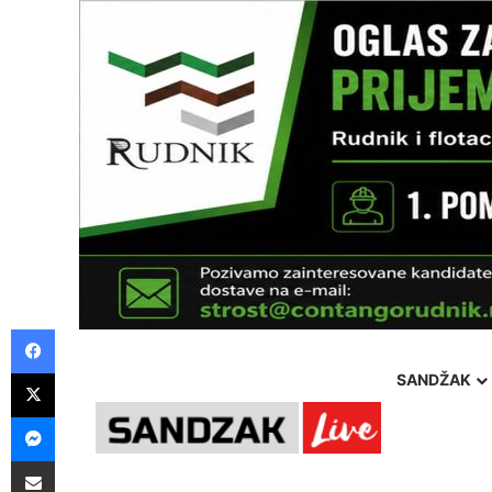
Facebook
X
SANDŽAK
Messenger
Pošalji preko E-Maila