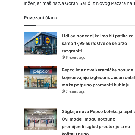
inženjer mašinstva Goran Sarić iz Novog Pazara na 
Povezani članci
Lidl od ponedeljka ima hit patike za
samo 17,99 eura: Ove će se brzo
razgrabiti
6 hours ago
Pepco ima nove keramičke posude
koje osvajaju izgledom: Jedan detal
može potpuno promeniti kuhinju
7 hours ago
Stigla je nova Pepco kolekcija tepih
Ovi modeli mogu potpuno
promijeniti izgled prostorije, a ne
koštaju puno