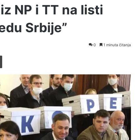
z NP i TT na listi
edu Srbije”
0
1 minuta čitanja
Printaj