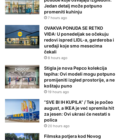
Jedan detalj može potpuno
promeniti kuhinju
7 hours ago
OVAKVA PONUDA SE RETKO
VIĐA: U ponedeljak se očekuju
redovi ispred LIDL-a, garderoba i
uređaji koje smo mesecima
čekali
8 hours ago
Stigla je nova Pepco kolekcija
tepiha: Ovi modeli mogu potpuno
promijeniti izgled prostorije, a ne
koštaju puno
19 hours ago
”SVE BI IH KUPILA” / Tek je počeo
august, a IKEA je već spremila hit
za jesen: Ovi ukrasi će nestati s
polica
20 hours ago
Filmska potjera kod Novog