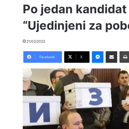
Po jedan kandidat i
“Ujedinjeni za pob
21/02/2022
Messenger
Pošalji preko E-Maila
Facebook
X