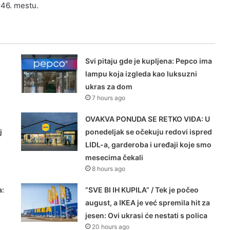
146. mestu.
Svi pitaju gde je kupljena: Pepco ima
lampu koja izgleda kao luksuzni
ukras za dom
7 hours ago
OVAKVA PONUDA SE RETKO VIĐA: U
j
ponedeljak se očekuju redovi ispred
LIDL-a, garderoba i uređaji koje smo
mesecima čekali
8 hours ago
a:
”SVE BI IH KUPILA” / Tek je počeo
august, a IKEA je već spremila hit za
jesen: Ovi ukrasi će nestati s polica
20 hours ago