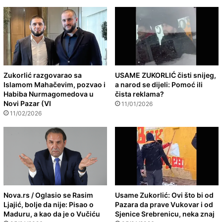
Zukorlić razgovarao sa
USAME ZUKORLIĆ čisti snijeg,
Islamom Mahačevim, pozvao i
a narod se dijeli: Pomoć ili
Habiba Nurmagomedova u
čista reklama?
Novi Pazar (VI
11/01/2026
11/02/2026
Nova.rs / Oglasio se Rasim
Usame Zukorlić: Ovi što bi od
Ljajić, bolje da nije: Pisao o
Pazara da prave Vukovar i od
Maduru, a kao da je o Vučiću
Sjenice Srebrenicu, neka znaj