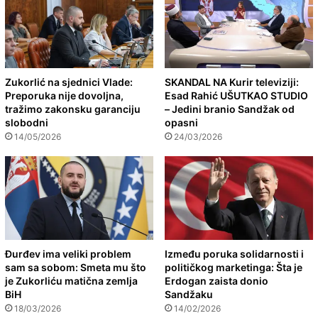
Zukorlić na sjednici Vlade:
SKANDAL NA Kurir televiziji:
Preporuka nije dovoljna,
Esad Rahić UŠUTKAO STUDIO
tražimo zakonsku garanciju
– Jedini branio Sandžak od
slobodni
opasni
14/05/2026
24/03/2026
Đurđev ima veliki problem
Između poruka solidarnosti i
sam sa sobom: Smeta mu što
političkog marketinga: Šta je
je Zukorliću matična zemlja
Erdogan zaista donio
BiH
Sandžaku
18/03/2026
14/02/2026