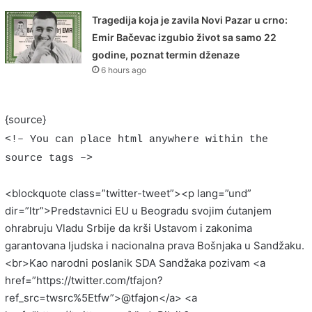
Tragedija koja je zavila Novi Pazar u crno:
Emir Bačevac izgubio život sa samo 22
godine, poznat termin dženaze
6 hours ago
{source}
<!– You can place html anywhere within the
source tags –>
<blockquote class=”twitter-tweet”><p lang=”und”
dir=”ltr”>Predstavnici EU u Beogradu svojim ćutanjem
ohrabruju Vladu Srbije da krši Ustavom i zakonima
garantovana ljudska i nacionalna prava Bošnjaka u Sandžaku.
<br>Kao narodni poslanik SDA Sandžaka pozivam <a
href=”https://twitter.com/tfajon?
ref_src=twsrc%5Etfw”>@tfajon</a> <a