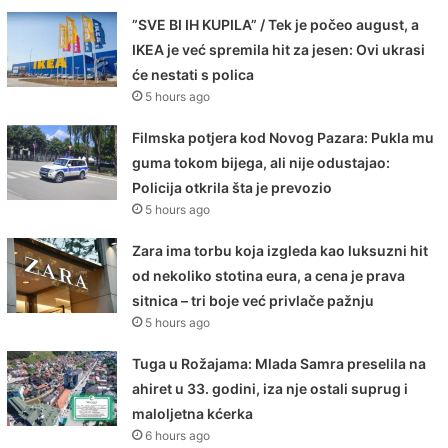
”SVE BI IH KUPILA” / Tek je počeo august, a
IKEA je već spremila hit za jesen: Ovi ukrasi
će nestati s polica
5 hours ago
Filmska potjera kod Novog Pazara: Pukla mu
guma tokom bijega, ali nije odustajao:
Policija otkrila šta je prevozio
5 hours ago
Zara ima torbu koja izgleda kao luksuzni hit
od nekoliko stotina eura, a cena je prava
sitnica – tri boje već privlače pažnju
5 hours ago
Tuga u Rožajama: Mlada Samra preselila na
ahiret u 33. godini, iza nje ostali suprug i
maloljetna kćerka
6 hours ago