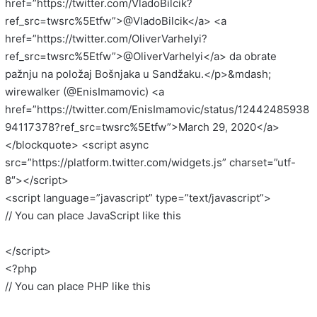
href=”https://twitter.com/VladoBilcik?
ref_src=twsrc%5Etfw”>@VladoBilcik</a> <a
href=”https://twitter.com/OliverVarhelyi?
ref_src=twsrc%5Etfw”>@OliverVarhelyi</a> da obrate
pažnju na položaj Bošnjaka u Sandžaku.</p>&mdash;
wirewalker (@EnisImamovic) <a
href=”https://twitter.com/EnisImamovic/status/12442485938
94117378?ref_src=twsrc%5Etfw”>March 29, 2020</a>
</blockquote> <script async
src=”https://platform.twitter.com/widgets.js” charset=”utf-
8″></script>
<script language=”javascript” type=”text/javascript”>
// You can place JavaScript like this
</script>
<?php
// You can place PHP like this