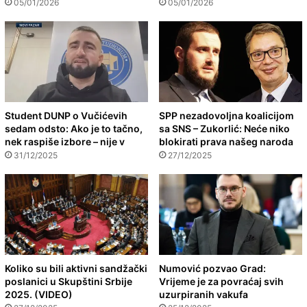
05/01/2026
05/01/2026
Student DUNP o Vučićevih
SPP nezadovoljna koalicijom
sedam odsto: Ako je to tačno,
sa SNS – Zukorlić: Neće niko
nek raspiše izbore – nije v
blokirati prava našeg naroda
31/12/2025
27/12/2025
Koliko su bili aktivni sandžački
Numović pozvao Grad:
poslanici u Skupštini Srbije
Vrijeme je za povraćaj svih
2025. (VIDEO)
uzurpiranih vakufa