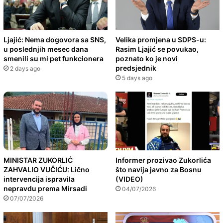
Ljajić: Nema dogovora sa SNS,
Velika promjena u SDPS-u:
u poslednjih mesec dana
Rasim Ljajić se povukao,
smenili su mi pet funkcionera
poznato ko je novi
predsjednik
2 days ago
5 days ago
MINISTAR ZUKORLIĆ
Informer prozivao Zukorlića
ZAHVALIO VUČIĆU: Lično
što navija javno za Bosnu
intervencija ispravila
(VIDEO)
nepravdu prema Mirsadi
04/07/2026
07/07/2026