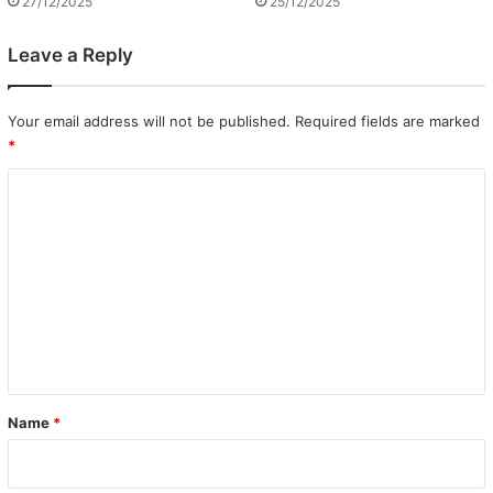
27/12/2025
25/12/2025
Leave a Reply
Your email address will not be published.
Required fields are marked
*
C
o
m
m
e
n
t
*
Name
*