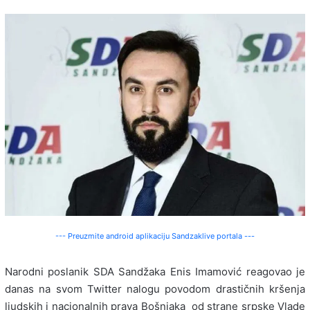
--- Preuzmite android aplikaciju Sandzaklive portala ---
Narodni poslanik SDA Sandžaka Enis Imamović reagovao je
danas na svom Twitter nalogu povodom drastičnih kršenja
ljudskih i nacionalnih prava Bošnjaka od strane srpske Vlade