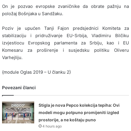
On je pozvao evropske zvaničnike da obrate pažnju na
položaj Bošnjaka u Sandžaku.
Poziv je upućen Tanji Fajon predsjednici Komiteta za
stabilizaciju i pridruživanje EU-Srbija, Vladimiru Bilčiku
izvjestiocu Evropskog parlamenta za Srbiju, kao i EU
Komesaru za proširenje i susjedsku politiku Oliveru
Varhejliju.
{module Oglas 2019 – U članku 2}
Povezani članci
Stigla je nova Pepco kolekcija tepiha: Ovi
modeli mogu potpuno promijeniti izgled
prostorije, a ne koštaju puno
4 hours ago