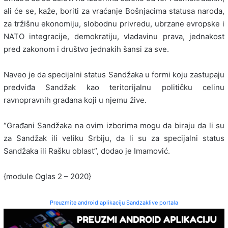
ali će se, kaže, boriti za vraćanje Bošnjacima statusa naroda,
za tržišnu ekonomiju, slobodnu privredu, ubrzane evropske i
NATO integracije, demokratiju, vladavinu prava, jednakost
pred zakonom i društvo jednakih šansi za sve.
Naveo je da specijalni status Sandžaka u formi koju zastupaju
predviđa Sandžak kao teritorijalnu političku celinu
ravnopravnih građana koji u njemu žive.
“Građani Sandžaka na ovim izborima mogu da biraju da li su
za Sandžak ili veliku Srbiju, da li su za specijalni status
Sandžaka ili Rašku oblast”, dodao je Imamović.
{module Oglas 2 – 2020}
Preuzmite android aplikaciju Sandzaklive portala