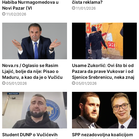
Habiba Nurmagomedova u
čista reklama?
Novi Pazar (VI
11/01/2026
11/02/2026
Nova.rs / Oglasio se Rasim
Usame Zukorlić: Ovi što bi od
Ljajić, bolje da nije: Pisao o
Pazara da prave Vukovar i od
Maduru, a kao da je o Vučiću
Sjenice Srebrenicu, neka znaj
05/01/2026
05/01/2026
Student DUNP o Vučićevih
SPP nezadovoljna koalicijom