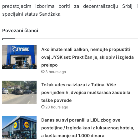
predstojećim izborima boriti za decentralizaciju Srbij i
specijalni status Sandžaka.
Povezani članci
Ako imate mali balkon, nemojte propustiti
ovaj JYSK set: Praktičan je, sklopiv i izgleda
prelepo
3 hours ago
Težak udes na izlazu iz Tutina: Više
povrijeđenih, dvojica muškaraca zadobila
teške povrede
20 hours ago
Danas su svi poranili u LIDL zbog ove
posteljine / Izgleda kao iz luksuznog hotela,
a košta manje od 1.000 dinara