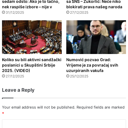
sedam odsto: Ako je to tačno,
sa SNS – Zukorlić: Neće niko
nek raspiše izbore – nije v
blokirati prava našeg naroda
31/12/2025
27/12/2025
Koliko su bili aktivni sandžački
Numović pozvao Grad:
poslanici u Skupštini Srbije
Vrijeme je za povraćaj svih
2025. (VIDEO)
uzurpiranih vakufa
27/12/2025
25/12/2025
Leave a Reply
Your email address will not be published.
Required fields are marked
*
C