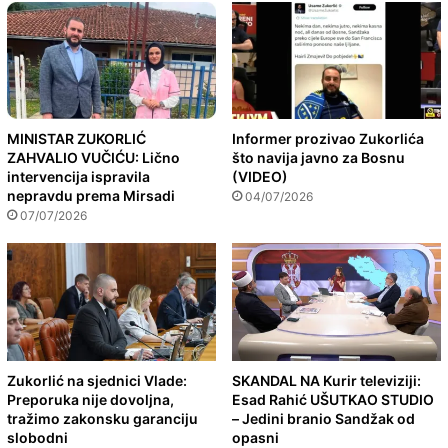
MINISTAR ZUKORLIĆ
Informer prozivao Zukorlića
ZAHVALIO VUČIĆU: Lično
što navija javno za Bosnu
intervencija ispravila
(VIDEO)
nepravdu prema Mirsadi
04/07/2026
07/07/2026
Zukorlić na sjednici Vlade:
SKANDAL NA Kurir televiziji:
Preporuka nije dovoljna,
Esad Rahić UŠUTKAO STUDIO
tražimo zakonsku garanciju
– Jedini branio Sandžak od
slobodni
opasni