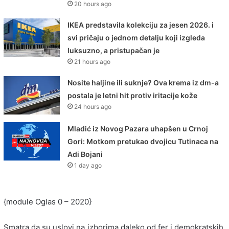
20 hours ago
IKEA predstavila kolekciju za jesen 2026. i
svi pričaju o jednom detalju koji izgleda
luksuzno, a pristupačan je
21 hours ago
Nosite haljine ili suknje? Ova krema iz dm-a
postala je letni hit protiv iritacije kože
24 hours ago
Mladić iz Novog Pazara uhapšen u Crnoj
Gori: Motkom pretukao dvojicu Tutinaca na
Adi Bojani
1 day ago
{module Oglas 0 – 2020}
Smatra da su uslovi na izborima daleko od fer i demokratskih,