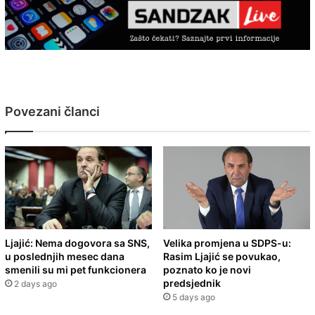
Povezani članci
Ljajić: Nema dogovora sa SNS,
Velika promjena u SDPS-u:
u poslednjih mesec dana
Rasim Ljajić se povukao,
smenili su mi pet funkcionera
poznato ko je novi
predsjednik
2 days ago
5 days ago