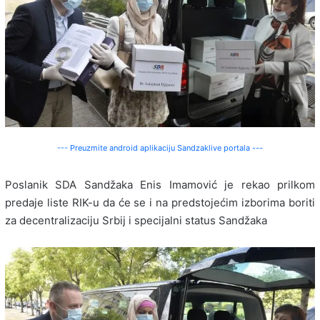
--- Preuzmite android aplikaciju Sandzaklive portala ---
Poslanik SDA Sandžaka Enis Imamović je rekao prilkom
predaje liste RIK-u da će se i na predstojećim izborima boriti
za decentralizaciju Srbij i specijalni status Sandžaka