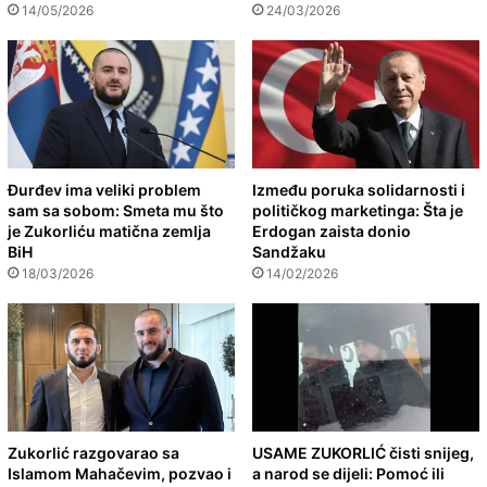
14/05/2026
24/03/2026
Đurđev ima veliki problem
Između poruka solidarnosti i
sam sa sobom: Smeta mu što
političkog marketinga: Šta je
je Zukorliću matična zemlja
Erdogan zaista donio
BiH
Sandžaku
18/03/2026
14/02/2026
Zukorlić razgovarao sa
USAME ZUKORLIĆ čisti snijeg,
Islamom Mahačevim, pozvao i
a narod se dijeli: Pomoć ili