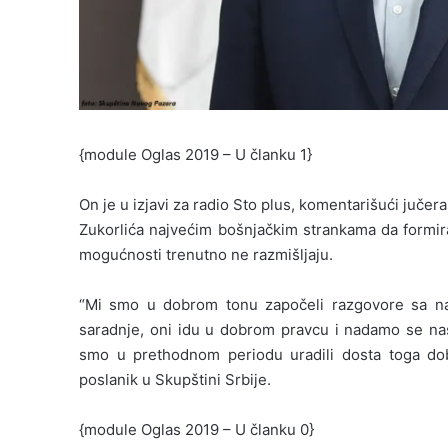
{module Oglas 2019 – U članku 1}
On je u izjavi za radio Sto plus, komentarišući juče
Zukorlića najvećim bošnjačkim strankama da formira
mogućnosti trenutno ne razmišljaju.
“Mi smo u dobrom tonu započeli razgovore sa nap
saradnje, oni idu u dobrom pravcu i nadamo se nas
smo u prethodnom periodu uradili dosta toga dobr
poslanik u Skupštini Srbije.
{module Oglas 2019 – U članku 0}