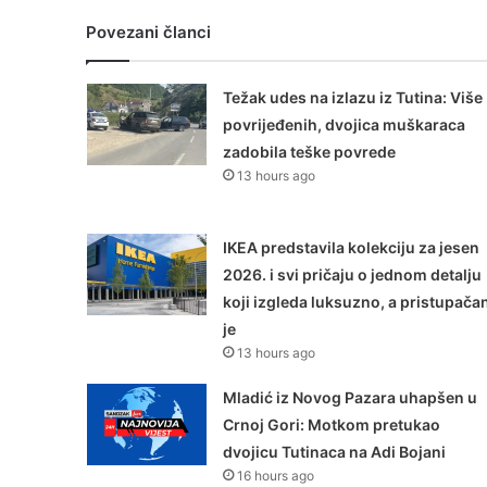
Povezani članci
Težak udes na izlazu iz Tutina: Više
povrijeđenih, dvojica muškaraca
zadobila teške povrede
13 hours ago
IKEA predstavila kolekciju za jesen
2026. i svi pričaju o jednom detalju
koji izgleda luksuzno, a pristupača
je
13 hours ago
Mladić iz Novog Pazara uhapšen u
Crnoj Gori: Motkom pretukao
dvojicu Tutinaca na Adi Bojani
16 hours ago