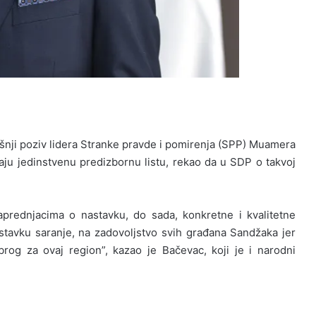
rašnji poziv lidera Stranke pravde i pomirenja (SPP) Muamera
ju jedinstvenu predizbornu listu, rekao da u SDP o takvoj
rednjacima o nastavku, do sada, konkretne i kvalitetne
tavku saranje, na zadovoljstvo svih građana Sandžaka jer
og za ovaj region”, kazao je Bačevac, koji je i narodni