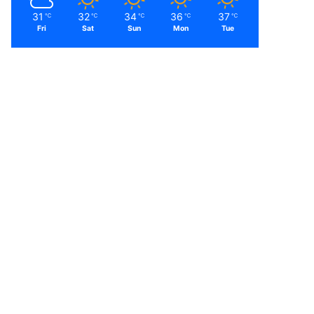
31
32
34
36
37
℃
℃
℃
℃
℃
Fri
Sat
Sun
Mon
Tue