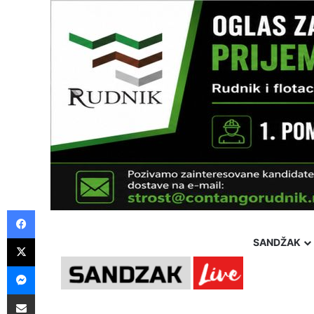
Facebook
X
SANDŽAK
Messenger
Pošalji preko E-Maila