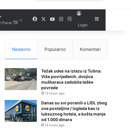
Facebook
X
YouTube
Instagram
Viber
Sidebar
℃
19
i Pazar
Login
Nedavno
Popularno
Komentari
Težak udes na izlazu iz Tutina:
Više povrijeđenih, dvojica
muškaraca zadobila teške
povrede
13 hours ago
Danas su svi poranili u LIDL zbog
ove posteljine / Izgleda kao iz
luksuznog hotela, a košta manje
od 1.000 dinara
13 hours ago