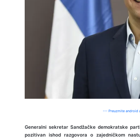
--- Preuzmite android a
Generalni sekretar Sandžačke demokratske part
pozitivan ishod razgovora o zajedničkom nas