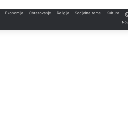
Ekonomija
Obrazovanje
Religija
Socijalne teme
Kultura
Nov