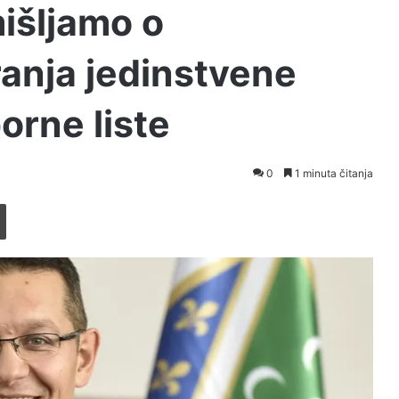
išljamo o
anja jedinstvene
orne liste
0
1 minuta čitanja
Printaj