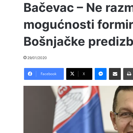
Bačevac – Ne razm
mogućnosti formir
Bošnjačke predizb
29/01/2020
Messenger
Pošalji preko E-Maila
Facebook
X