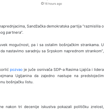
16 hours ago
naprednjacima, Sandžačka demokratska partija “razmislila o
nog partnera”.
uvek mogućnost, pa i sa ostalim bošnjačkim strankama. U
u da nastavimo saradnju sa Srpskom naprednom strankom”,
korlić
pozvao
je juče osnivača SDP-a Rasima Ljajića i lidera
lejmana Ugljanina da zajedno nastupe na predstojećim
enu bošnjačku listu.
e nakon tri decenije iskustva pokazali političku zrelost,