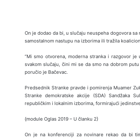
On je dodao da bi, u slučaju neuspeha dogovora sa 
samostalnom nastupu na izborima ili tražila koalicio
“Mi smo otvorena, moderna stranka i razgovor je 
svakom slučaju, čini mi se da smo na dobrom put
poručio je Bačevac.
Predsednik Stranke pravde i pomirenja Muamer Zu
Stranke demokratske akcije (SDA) Sandžaka Su
republičkim i lokalnim izborima, formirajući jedinstv
{module Oglas 2019 – U članku 2}
On je na konferenciji za novinare rekao da bi tim