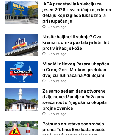
IKEA predstavila kolekciju za
jesen 2026. i svi pričaju o jednom
detalju koji izgleda luksuzno, a
pristupačan je
13 hours ago
Nosite haljine ili suknje? Ova
krema iz dm-a postala je letni hit
protiv iritacije kože
16 hours ago
Mladić iz Novog Pazara uhapšen
u Crnoj Gori: Motkom pretukao
dvojicu Tutinaca na Adi Bojani
16 hours ago
Za samo sedam dana otvorene
dvije nove džamije u Rožajama –
svečanost u Njegušima okupila
brojne zvanice
16 hours ago
Potpuna obustava saobraćaja
prema Tutinu: Evo kada nećete