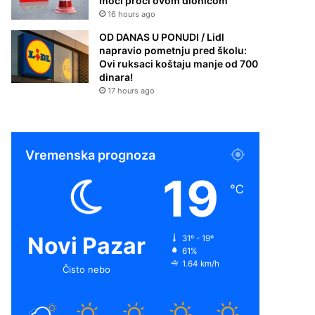
moći proći ovom dionicom
16 hours ago
OD DANAS U PONUDI / Lidl
napravio pometnju pred školu:
Ovi ruksaci koštaju manje od 700
dinara!
17 hours ago
Vremenska prognoza
19
℃
Novi Pazar
31º - 19º
61%
1.64 km/h
Čisto nebo