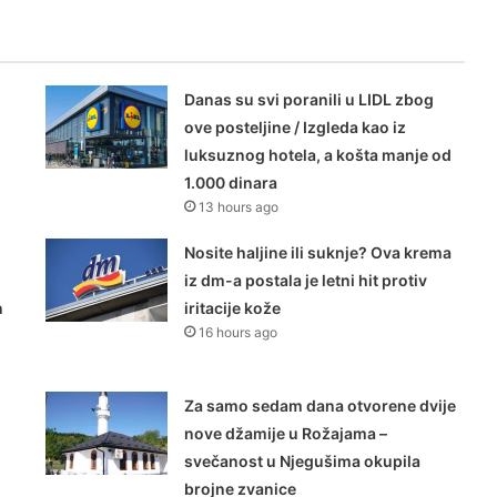
Danas su svi poranili u LIDL zbog
ove posteljine / Izgleda kao iz
luksuznog hotela, a košta manje od
1.000 dinara
13 hours ago
Nosite haljine ili suknje? Ova krema
iz dm-a postala je letni hit protiv
n
iritacije kože
16 hours ago
Za samo sedam dana otvorene dvije
nove džamije u Rožajama –
svečanost u Njegušima okupila
brojne zvanice