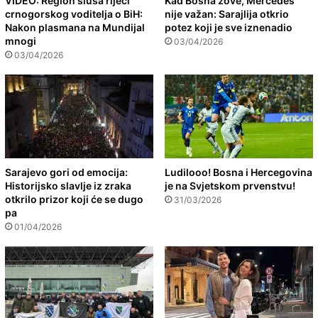
VIDEO: Region sluša riječi
Kad Bosna zove, Mercedes
crnogorskog voditelja o BiH:
nije važan: Sarajlija otkrio
Nakon plasmana na Mundijal
potez koji je sve iznenadio
mnogi
03/04/2026
03/04/2026
Sarajevo gori od emocija:
Ludilooo! Bosna i Hercegovina
Historijsko slavlje iz zraka
je na Svjetskom prvenstvu!
otkrilo prizor koji će se dugo
31/03/2026
pa
01/04/2026