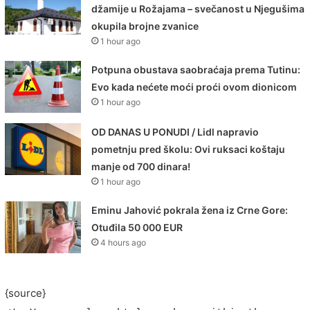
džamije u Rožajama – svečanost u Njegušima
okupila brojne zvanice
1 hour ago
Potpuna obustava saobraćaja prema Tutinu:
Evo kada nećete moći proći ovom dionicom
1 hour ago
OD DANAS U PONUDI / Lidl napravio
pometnju pred školu: Ovi ruksaci koštaju
manje od 700 dinara!
1 hour ago
Eminu Jahović pokrala žena iz Crne Gore:
Otuđila 50 000 EUR
4 hours ago
{source}