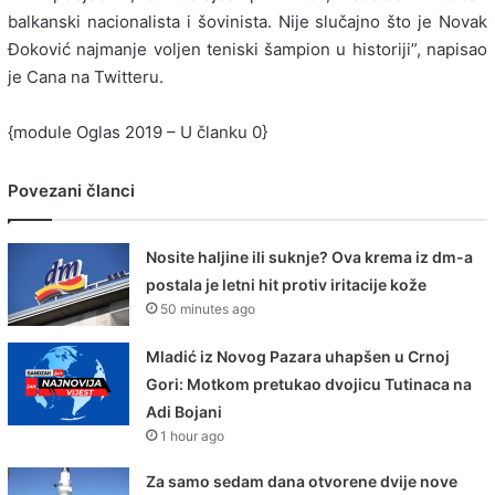
balkanski nacionalista i šovinista. Nije slučajno što je Novak
Ðoković najmanje voljen teniski šampion u historiji”, napisao
je Cana na Twitteru.
{module Oglas 2019 – U članku 0}
Povezani članci
Nosite haljine ili suknje? Ova krema iz dm-a
postala je letni hit protiv iritacije kože
50 minutes ago
Mladić iz Novog Pazara uhapšen u Crnoj
Gori: Motkom pretukao dvojicu Tutinaca na
Adi Bojani
1 hour ago
Za samo sedam dana otvorene dvije nove