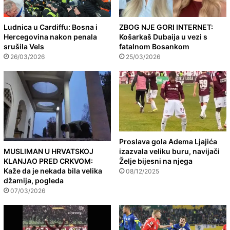
Ludnica u Cardiffu: Bosna i
ZBOG NJE GORI INTERNET:
Hercegovina nakon penala
Košarkaš Dubaija u vezi s
srušila Vels
fatalnom Bosankom
26/03/2026
25/03/2026
Proslava gola Adema Ljajića
MUSLIMAN U HRVATSKOJ
izazvala veliku buru, navijači
KLANJAO PRED CRKVOM:
Želje bijesni na njega
Kaže da je nekada bila velika
08/12/2025
džamija, pogleda
07/03/2026