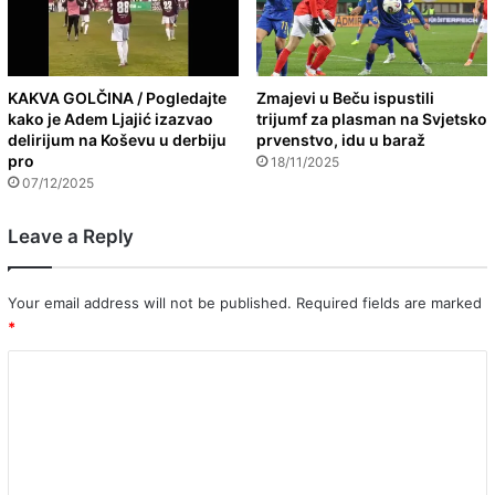
KAKVA GOLČINA / Pogledajte
Zmajevi u Beču ispustili
kako je Adem Ljajić izazvao
trijumf za plasman na Svjetsko
delirijum na Koševu u derbiju
prvenstvo, idu u baraž
pro
18/11/2025
07/12/2025
Leave a Reply
Your email address will not be published.
Required fields are marked
*
C
o
m
m