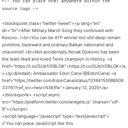
<!– You can place html anywhere within the
source tags –>
<blockquote class=”twitter-tweet”><p lang=”en”
dir=”ltr”>After Military March Song they continued with
Kosovo…!<br>You can be ATP winner but still deep remain
primitive, backward and ordinary Balkan nationalist and
chauvinist! <br>Not accidentally Novak Djokovic has been
the least liked and loved Tenis champion in History. <a
href=”https://t.co/SUb1rDBLOK”>https://t.co/SUb1rDBLOK</a
></p>&mdash; Ambassador Edon Cana (@EdonCana) <a
href=”https://twitter.com/EdonCana/status/12164155088509
33761?ref_src=twsrc%5Etfw”>January 12, 2020</a>
</blockquote> <script async
src=”https://platform.twitter.com/widgets.js” charset=”utf-
8″></script>
<script language=”javascript” type=”text/javascript”>
// You can place JavaScript like this