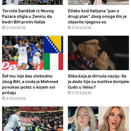
Torcida Sandžak iz Novog
Džeko kod Italijana “pao u
Pazara stigla u Zenicu da
drugi plan” zbog onoga što je
bodri BiH protiv Italije
objavila njegova su
31/03/2026
31/03/2026
Šef mu nije dao slobodno
Slika koja je dirnula naciju: Ko
zbog BiH, a onda je Mehmed
je dedo čije su molitve donijele
povukao potez o kojem svi
čudo u Velsu?
pričaju
27/03/2026
31/03/2026