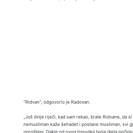
“Ridvan”, odgovorio je Radovan.
„Još dvije riječi, kad sam rekao, brate Ridvane, da si 
nemusliman kaže šehadet i postane musliman, svi grij
oprošteni. Dakle od ovog trenutka tvoja djela počinj