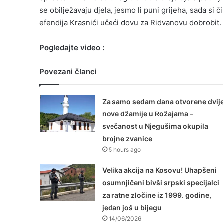
se obilježavaju djela, jesmo li puni grijeha, sada si č
efendija Krasnići učeći dovu za Ridvanovu dobrobit.
Pogledajte video :
Povezani članci
Za samo sedam dana otvorene dvij
nove džamije u Rožajama –
svečanost u Njegušima okupila
brojne zvanice
5 hours ago
Velika akcija na Kosovu! Uhapšeni
osumnjičeni bivši srpski specijalci
za ratne zločine iz 1999. godine,
jedan još u bijegu
14/06/2026