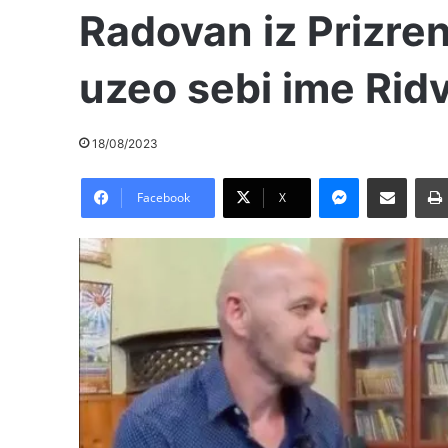
Radovan iz Prizren
uzeo sebi ime Rid
18/08/2023
Messenger
Pošalji preko E-Maila
Facebook
X