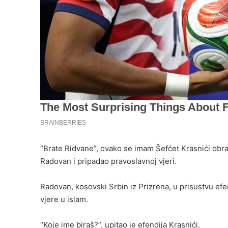
“Brate Ridvane”, ovako se imam Šefćet Krasnići obrat
Radovan i pripadao pravoslavnoj vjeri.
Radovan, kosovski Srbin iz Prizrena, u prisustvu efe
vjere u islam.
“Koje ime biraš?”, upitao je efendija Krasnići.