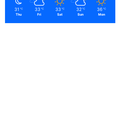
31
33
33
32
36
℃
℃
℃
℃
℃
Thu
Fri
Sat
Sun
Mon