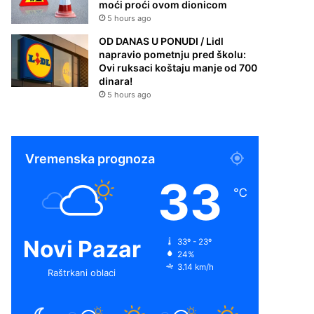
moći proći ovom dionicom
5 hours ago
OD DANAS U PONUDI / Lidl
napravio pometnju pred školu:
Ovi ruksaci koštaju manje od 700
dinara!
5 hours ago
Vremenska prognoza
33
℃
Novi Pazar
33º - 23º
24%
3.14 km/h
Raštrkani oblaci