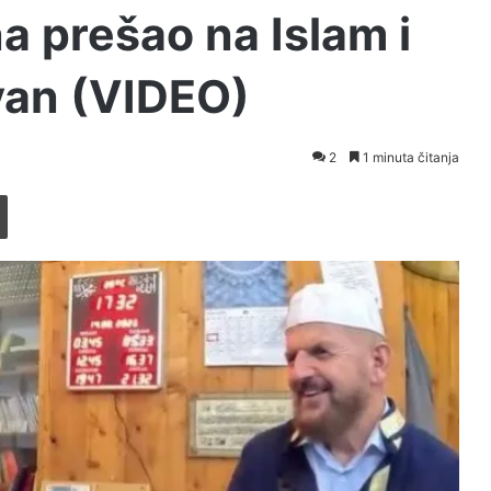
a prešao na Islam i
van (VIDEO)
2
1 minuta čitanja
Printaj