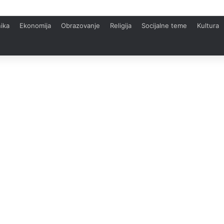
ika
Ekonomija
Obrazovanje
Religija
Socijalne teme
Kultura