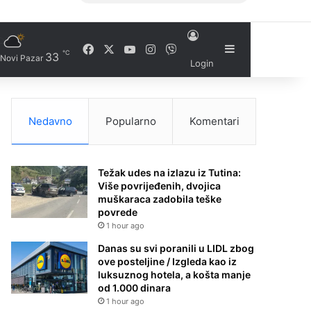
Facebook
X
YouTube
Instagram
Viber
Sidebar
℃
33
Novi Pazar
Login
Nedavno
Popularno
Komentari
Težak udes na izlazu iz Tutina:
Više povrijeđenih, dvojica
muškaraca zadobila teške
povrede
1 hour ago
Danas su svi poranili u LIDL zbog
ove posteljine / Izgleda kao iz
luksuznog hotela, a košta manje
od 1.000 dinara
1 hour ago