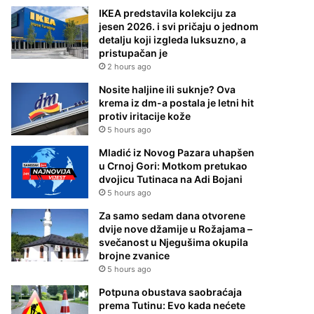
IKEA predstavila kolekciju za
jesen 2026. i svi pričaju o jednom
detalju koji izgleda luksuzno, a
pristupačan je
2 hours ago
Nosite haljine ili suknje? Ova
krema iz dm-a postala je letni hit
protiv iritacije kože
5 hours ago
Mladić iz Novog Pazara uhapšen
u Crnoj Gori: Motkom pretukao
dvojicu Tutinaca na Adi Bojani
5 hours ago
Za samo sedam dana otvorene
dvije nove džamije u Rožajama –
svečanost u Njegušima okupila
brojne zvanice
5 hours ago
Potpuna obustava saobraćaja
prema Tutinu: Evo kada nećete