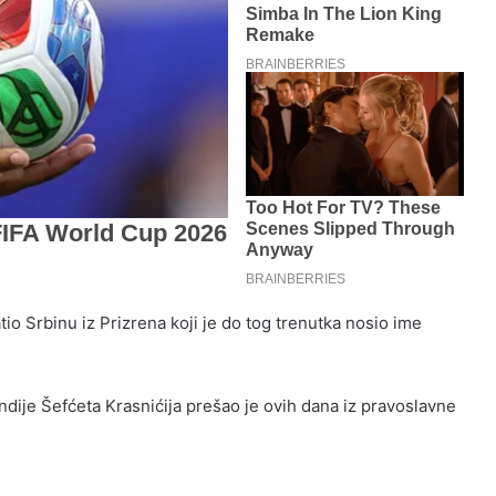
io Srbinu iz Prizrena koji je do tog trenutka nosio ime
ndije Šefćeta Krasnićija prešao je ovih dana iz pravoslavne