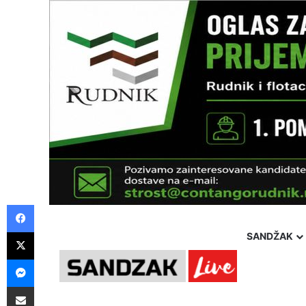
Facebook
X
SANDŽAK
Messenger
Pošalji preko E-Maila