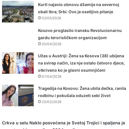
Kurti najavio obnovu džamije na severnoj
obali Ibra; Srbi: Ovo je osetljivo pitanje
02/05/2026
Kosovo proglasilo iransku Revolucionarnu
gardu terorističkom organizacijom
20/04/2026
Užas u Austriji: Žena sa Kosova (38) ubijena
na svirep način, iza nje ostalo četvoro djece,
otkriveno ko je glavni osumnjičeni
07/04/2026
Tragedija na Kosovu: Žena ubila dečka, ranila
rodbinu i pokušala oduzeti sebi život
23/03/2026
Crkva u selu Naklo posvećena je Svetoj Trojici i spaljena je