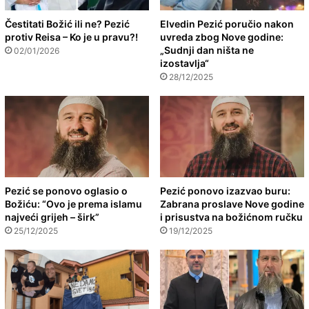
Čestitati Božić ili ne? Pezić
Elvedin Pezić poručio nakon
protiv Reisa – Ko je u pravu?!
uvreda zbog Nove godine:
„Sudnji dan ništa ne
02/01/2026
izostavlja“
28/12/2025
Pezić se ponovo oglasio o
Pezić ponovo izazvao buru:
Božiću: “Ovo je prema islamu
Zabrana proslave Nove godine
najveći grijeh – širk”
i prisustva na božićnom ručku
25/12/2025
19/12/2025