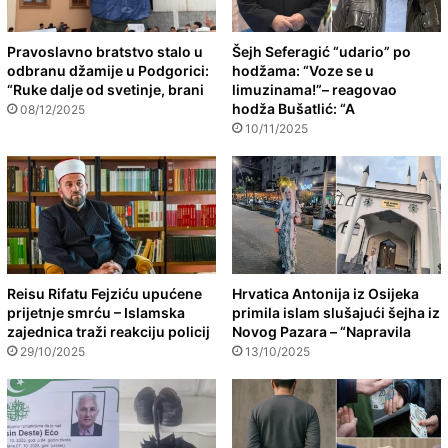
Pravoslavno bratstvo stalo u
Šejh Seferagić “udario” po
odbranu džamije u Podgorici:
hodžama: “Voze se u
“Ruke dalje od svetinje, brani
limuzinama!”– reagovao
hodža Bušatlić: “A
08/12/2025
10/11/2025
Reisu Rifatu Fejziću upućene
Hrvatica Antonija iz Osijeka
prijetnje smrću – Islamska
primila islam slušajući šejha iz
zajednica traži reakciju policij
Novog Pazara – “Napravila
29/10/2025
13/10/2025