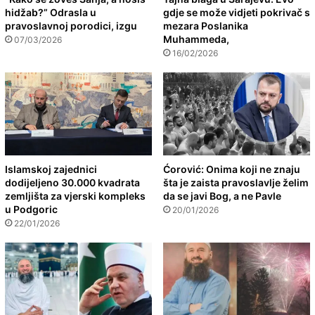
hidžab?” Odrasla u
gdje se može vidjeti pokrivač s
pravoslavnoj porodici, izgu
mezara Poslanika
Muhammeda,
07/03/2026
16/02/2026
Islamskoj zajednici
Ćorović: Onima koji ne znaju
dodijeljeno 30.000 kvadrata
šta je zaista pravoslavlje želim
zemljišta za vjerski kompleks
da se javi Bog, a ne Pavle
u Podgoric
20/01/2026
22/01/2026