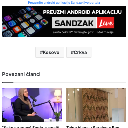
Preuzmite android aplikaciju Sandzaklive portala
Kosovo
Crkva
Povezani članci
“Kako se zoveš Sanja, a nosiš
Tajna blaga u Sarajevu: Evo