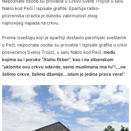
Nepoznate osobe su provalile u Crkvu Svete Trojice u selu
Naklo kod Peći i ispisale grafite. Eparhija raško-
prizrenska izrazila je duboku zabrinutost zbog
najnovijeg napada na crkvu.
Prema izveštaju koji je eparhiji dostavio parohijski sveštenik
u Peći, nepoznate osobe su provalile i ispisale grafite u crkvi
posvećenoj Svetoj Trojici, u selu Naklo kod Peći,
među
kojima su i poruke “Alahu Ekber”, kao i na albanskom
“uklonite ovu crkvu odavde, samo muslimana ima tu”!, ,,ne
želimo crkve, želimo džamije….islam je jedina prava vera!
”