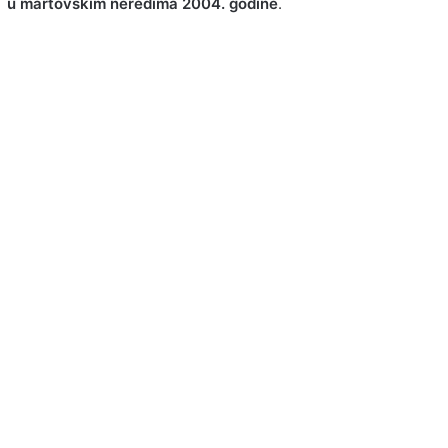
u martovskim neredima 2004. godine
.