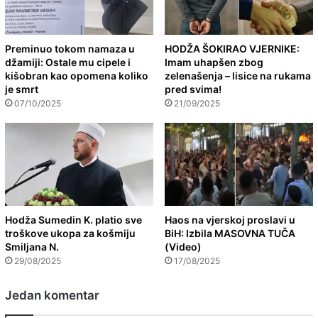
Preminuo tokom namaza u
HODŽA ŠOKIRAO VJERNIKE:
džamiji: Ostale mu cipele i
Imam uhapšen zbog
kišobran kao opomena koliko
zelenašenja – lisice na rukama
je smrt
pred svima!
07/10/2025
21/09/2025
Hodža Sumedin K. platio sve
Haos na vjerskoj proslavi u
troškove ukopa za košmiju
BiH: Izbila MASOVNA TUČA
Smiljana N.
(Video)
29/08/2025
17/08/2025
Jedan komentar