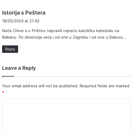
s
Istorija s Peštera
a
18/05/2024 at 21:42
y
Neće Crkve a u Prištinu napravili najveću katoličku katedralu na
s
Balkanu. Po dimenzija veća i od one u Zagrebu i od one u Đakovu…
:
Reply
Leave a Reply
Your email address will not be published.
Required fields are marked
*
C
o
m
m