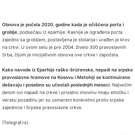
Obnova je počela 2020. godine kada je očišćena porta i
groblje
, podsećaju iz eparhije. Kasnije je ograđena porta
zajedno sa grobljem, postavljena je stolarija i urađen je krov
na crkvi. U ovom selu je pre 2004. živelo 300 pravoslavnih
Srba, čijom je inicijativom obnova ove crkve i započela.
Kako navode iz Eparhije raško-šrizrenske, napadi na srpske
pravoslavne hramove na Kosovu i Metohiji se kontinuirano
dešavaju i posebno su učestali poslednjih meseci
. Najvećim
delom ovi napadi na crkve i privatnu imovinu imaju etničku i
versku pozadinu jer su usmereni konkretno protiv srpske
zajednice i Srpske pravoslavne crkve.
(Telegraf.rs)