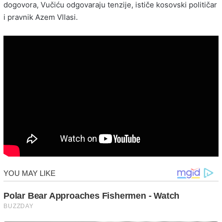
dogovora, Vučiću odgovaraju tenzije, ističe kosovski političar
i pravnik Azem Vllasi.