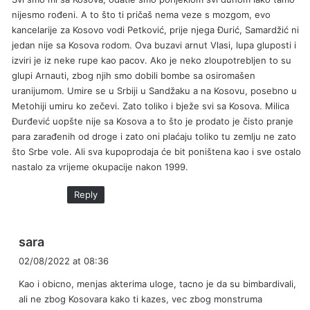
s
nijesmo rođeni. A to što ti pričaš nema veze s mozgom, evo
:
kancelarije za Kosovo vodi Petković, prije njega Đurić, Samardžić ni
jedan nije sa Kosova rodom. Ova buzavi arnut Vlasi, lupa gluposti i
izviri je iz neke rupe kao pacov. Ako je neko zloupotrebljen to su
glupi Arnauti, zbog njih smo dobili bombe sa osiromašen
uranijumom. Umire se u Srbiji u Sandžaku a na Kosovu, posebno u
Metohiji umiru ko zečevi. Zato toliko i bježe svi sa Kosova. Milica
Đurđević uopšte nije sa Kosova a to što je prodato je čisto pranje
para zarađenih od droge i zato oni plaćaju toliko tu zemlju ne zato
što Srbe vole. Ali sva kupoprodaja će bit poništena kao i sve ostalo
nastalo za vrijeme okupacije nakon 1999.
Reply
s
sara
a
02/08/2022 at 08:36
y
Kao i obicno, menjas akterima uloge, tacno je da su bimbardivali,
s
ali ne zbog Kosovara kako ti kazes, vec zbog monstruma
: