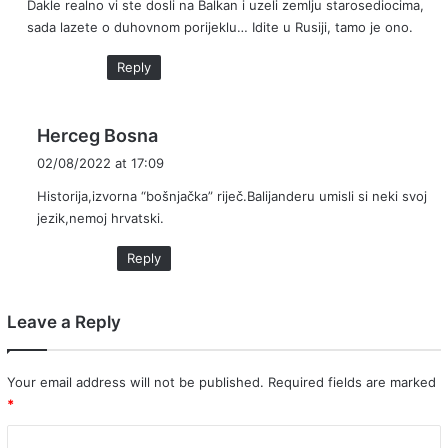
Dakle realno vi ste dosli na Balkan i uzeli zemlju starosediocima,
sada lazete o duhovnom porijeklu… Idite u Rusiji, tamo je ono.
Reply
s
Herceg Bosna
a
02/08/2022 at 17:09
y
Historija,izvorna “bošnjačka” riječ.Balijanderu umisli si neki svoj
s
jezik,nemoj hrvatski.
:
Reply
Leave a Reply
Your email address will not be published.
Required fields are marked
*
C