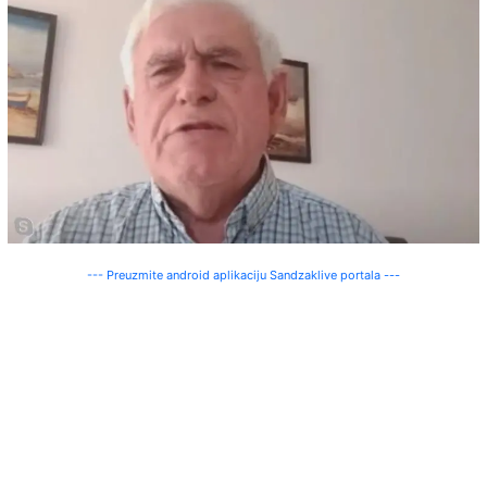
--- Preuzmite android aplikaciju Sandzaklive portala ---