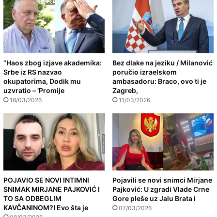
“Haos zbog izjave akademika:
Bez dlake na jeziku / Milanović
Srbe iz RS nazvao
poručio izraelskom
okupatorima, Dodik mu
ambasadoru: Braco, ovo ti je
uzvratio – ‘Promije
Zagreb,
18/03/2026
11/03/2026
POJAVIO SE NOVI INTIMNI
Pojavili se novi snimci Mirjane
SNIMAK MIRJANE PAJKOVIĆ I
Pajković: U zgradi Vlade Crne
TO SA ODBEGLIM
Gore pleše uz Jalu Brata i
KAVČANINOM?! Evo šta je
07/03/2026