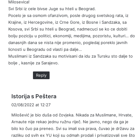
Milosevica!
Svi Srbi iz cele bivse Juge su hteli u Beograd.
Pocelo je sa osmom ofanzivom, posle drugog svetskog rata, iz
Krajine, iz Hercegovine, iz Crne Gore, iz Bosne i Sandzaka, sa
Kosova, svi Srbi su hteli u Beograd, nadmecuci se ko ce dobiti
bolju poziciju u politici, ekonomiji, medijima, pozoristu, kulturi… do
danasnjih dana se nista nije promenio, pogledaj poreklo javnih
licnosti u Beogradu od vlasti pa dalje…
Muslimani iz Sandzaka su motivisani da idu za Tursku sto dalje to
bolje , kasnije za Sarajevo.
Reply
s
Istorija s Peštera
a
02/08/2022 at 12:27
y
Milošević je bio duša od čovjeka. Nikada za Muslimane, Hrvate,
s
Arnaute nije rekao jednu ružnu riječ. Ne javno, nego da ga je
:
bilo ko čuo pa preneo. Svi su imali sva prava, čuvao je državu za
razliku od svih ex YU koji su odmah prodali i privatizovali sve što