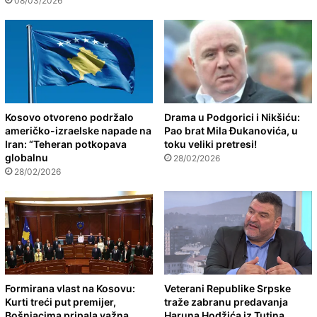
08/03/2026
Kosovo otvoreno podržalo
Drama u Podgorici i Nikšiću:
američko-izraelske napade na
Pao brat Mila Đukanovića, u
Iran: “Teheran potkopava
toku veliki pretresi!
globalnu
28/02/2026
28/02/2026
Formirana vlast na Kosovu:
Veterani Republike Srpske
Kurti treći put premijer,
traže zabranu predavanja
Bošnjacima pripala važna
Haruna Hodžića iz Tutina