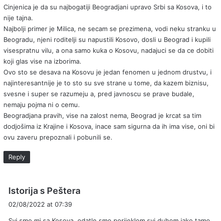
Cinjenica je da su najbogatiji Beogradjani upravo Srbi sa Kosova, i to
nije tajna.
Najbolji primer je Milica, ne secam se prezimena, vodi neku stranku u
Beogradu, njeni roditelji su napustili Kosovo, dosli u Beograd i kupili
visespratnu vilu, a ona samo kuka o Kosovu, nadajuci se da ce dobiti
koji glas vise na izborima.
Ovo sto se desava na Kosovu je jedan fenomen u jednom drustvu, i
najinteresantnije je to sto su sve strane u tome, da kazem biznisu,
svesne i super se razumeju a, pred javnoscu se prave budale,
nemaju pojma ni o cemu.
Beogradjana pravih, vise na zalost nema, Beograd je krcat sa tim
dodjošima iz Krajine i Kosova, inace sam sigurna da ih ima vise, oni bi
ovu zaveru prepoznali i pobunili se.
Reply
s
Istorija s Peštera
a
02/08/2022 at 07:39
y
Svi smo mi sa Kosova, odatle smo porijeklom svi duhom iako tamo