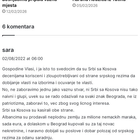
mjesta
05/02/2026
12/02/2026
6 komentara
s
sara
a
02/08/2022 at 06:00
y
Gospodine Vlasi, i ja isto to svedocim da su Srbi sa Kosova
s
decenijama korisceni i zloupotrebljivani od strane srpskog rezima da
:
dobijanje vlasti na izborima i ocuvanje te vlasti.
No, ne zaboravimo jednu jako vaznu stvar, ni Srbi sa Kosova nisu tako
naivni i glupi, uvek su se rado odazivali na svaki znak Beograda, ne iz
patriotizma, zaboravi to, vec zbog svog licnog interesa.
Srbi sa Kosova su kasirali obe strane.
Albancima su prodavali neplodnu zemlju za milione nemackih maraka,
sada eura, a dolaskom u Beograd kupovali su za taj novac
nekretnine, i naravno dobijali su poslove i dobar polozaj od srpskog
rezima za odanu saradnju.