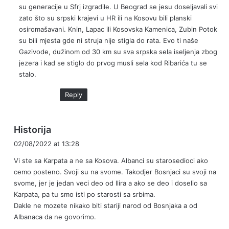
su generacije u Sfrj izgradile. U Beograd se jesu doseljavali svi
zato što su srpski krajevi u HR ili na Kosovu bili planski
osiromašavani. Knin, Lapac ili Kosovska Kamenica, Zubin Potok
su bili mjesta gde ni struja nije stigla do rata. Evo ti naše
Gazivode, dužinom od 30 km su sva srpska sela iseljenja zbog
jezera i kad se stiglo do prvog musli sela kod Ribarića tu se
stalo.
Reply
s
Historija
a
02/08/2022 at 13:28
y
Vi ste sa Karpata a ne sa Kosova. Albanci su starosedioci ako
s
cemo posteno. Svoji su na svome. Takodjer Bosnjaci su svoji na
:
svome, jer je jedan veci deo od Ilira a ako se deo i doselio sa
Karpata, pa tu smo isti po starosti sa srbima.
Dakle ne mozete nikako biti stariji narod od Bosnjaka a od
Albanaca da ne govorimo.