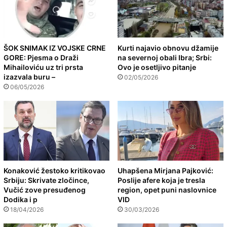
ŠOK SNIMAK IZ VOJSKE CRNE
Kurti najavio obnovu džamije
GORE: Pjesma o Draži
na severnoj obali Ibra; Srbi:
Mihailoviću uz tri prsta
Ovo je osetljivo pitanje
izazvala buru –
02/05/2026
06/05/2026
Konaković žestoko kritikovao
Uhapšena Mirjana Pajković:
Srbiju: Skrivate zločince,
Poslije afere koja je tresla
Vučić zove presuđenog
region, opet puni naslovnice
Dodika i p
VID
18/04/2026
30/03/2026