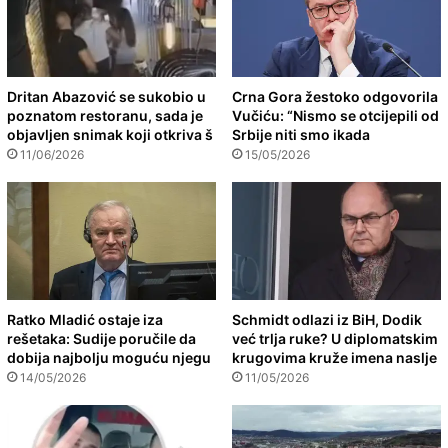
Dritan Abazović se sukobio u
Crna Gora žestoko odgovorila
poznatom restoranu, sada je
Vučiću: “Nismo se otcijepili od
objavljen snimak koji otkriva š
Srbije niti smo ikada
11/06/2026
15/05/2026
Ratko Mladić ostaje iza
Schmidt odlazi iz BiH, Dodik
rešetaka: Sudije poručile da
već trlja ruke? U diplomatskim
dobija najbolju moguću njegu
krugovima kruže imena naslje
14/05/2026
11/05/2026