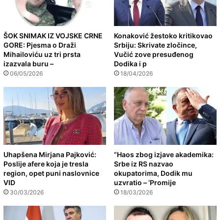
ŠOK SNIMAK IZ VOJSKE CRNE
Konaković žestoko kritikovao
GORE: Pjesma o Draži
Srbiju: Skrivate zločince,
Mihailoviću uz tri prsta
Vučić zove presuđenog
izazvala buru –
Dodika i p
06/05/2026
18/04/2026
Uhapšena Mirjana Pajković:
“Haos zbog izjave akademika:
Poslije afere koja je tresla
Srbe iz RS nazvao
region, opet puni naslovnice
okupatorima, Dodik mu
VID
uzvratio – ‘Promije
30/03/2026
18/03/2026