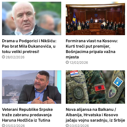
Drama u Podgorici i Nikšiću:
Formirana vlast na Kosovu:
Pao brat Mila Đukanovića, u
Kurti treći put premijer,
toku veliki pretresi!
Bošnjacima pripala važna
mjesta
28/02/2026
12/02/2026
Veterani Republike Srpske
Nova alijansa na Balkanu /
traže zabranu predavanja
Albanija, Hrvatska i Kosovo
Haruna Hodžića iz Tutina
jačaju vojnu saradnju, iz Srbije
05/02/2026
03/02/2026