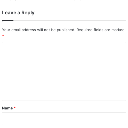
Leave a Reply
Your email address will not be published.
Required fields are marked
*
C
o
m
m
e
n
t
*
Name
*