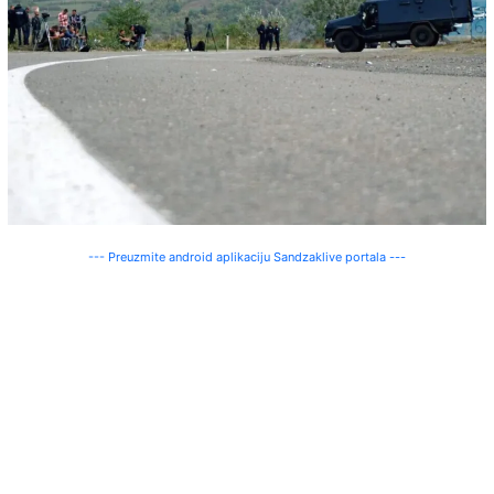
--- Preuzmite android aplikaciju Sandzaklive portala ---