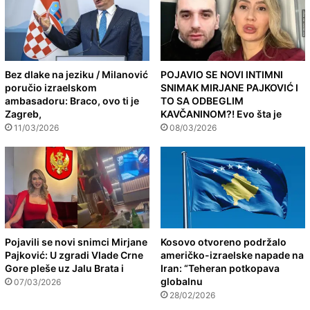
Bez dlake na jeziku / Milanović
POJAVIO SE NOVI INTIMNI
poručio izraelskom
SNIMAK MIRJANE PAJKOVIĆ I
ambasadoru: Braco, ovo ti je
TO SA ODBEGLIM
Zagreb,
KAVČANINOM?! Evo šta je
11/03/2026
08/03/2026
Pojavili se novi snimci Mirjane
Kosovo otvoreno podržalo
Pajković: U zgradi Vlade Crne
američko-izraelske napade na
Gore pleše uz Jalu Brata i
Iran: “Teheran potkopava
globalnu
07/03/2026
28/02/2026