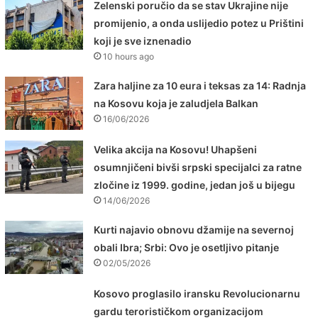
Zelenski poručio da se stav Ukrajine nije
promijenio, a onda uslijedio potez u Prištini
koji je sve iznenadio
10 hours ago
Zara haljine za 10 eura i teksas za 14: Radnja
na Kosovu koja je zaludjela Balkan
16/06/2026
Velika akcija na Kosovu! Uhapšeni
osumnjičeni bivši srpski specijalci za ratne
zločine iz 1999. godine, jedan još u bijegu
14/06/2026
Kurti najavio obnovu džamije na severnoj
obali Ibra; Srbi: Ovo je osetljivo pitanje
02/05/2026
Kosovo proglasilo iransku Revolucionarnu
gardu terorističkom organizacijom