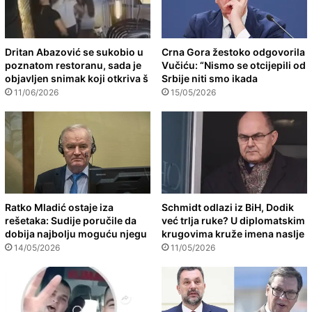
Dritan Abazović se sukobio u
Crna Gora žestoko odgovorila
poznatom restoranu, sada je
Vučiću: “Nismo se otcijepili od
objavljen snimak koji otkriva š
Srbije niti smo ikada
11/06/2026
15/05/2026
Ratko Mladić ostaje iza
Schmidt odlazi iz BiH, Dodik
rešetaka: Sudije poručile da
već trlja ruke? U diplomatskim
dobija najbolju moguću njegu
krugovima kruže imena naslje
14/05/2026
11/05/2026