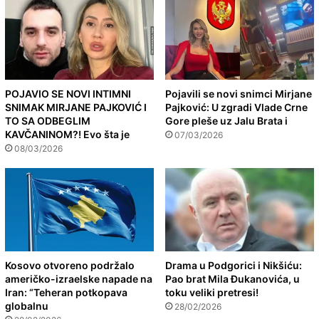
POJAVIO SE NOVI INTIMNI
Pojavili se novi snimci Mirjane
SNIMAK MIRJANE PAJKOVIĆ I
Pajković: U zgradi Vlade Crne
TO SA ODBEGLIM
Gore pleše uz Jalu Brata i
KAVČANINOM?! Evo šta je
07/03/2026
08/03/2026
Kosovo otvoreno podržalo
Drama u Podgorici i Nikšiću:
američko-izraelske napade na
Pao brat Mila Đukanovića, u
Iran: “Teheran potkopava
toku veliki pretresi!
globalnu
28/02/2026