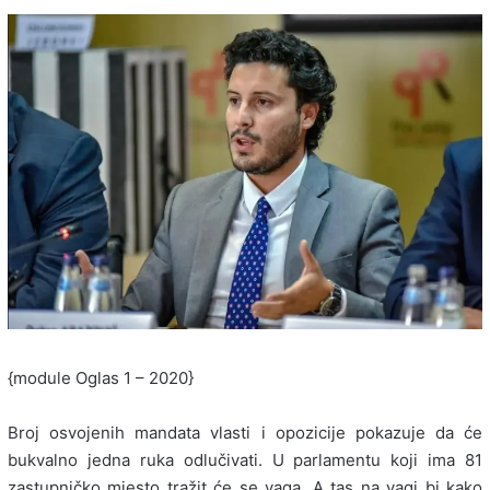
{module Oglas 1 – 2020}
Broj osvojenih mandata vlasti i opozicije pokazuje da će
bukvalno jedna ruka odlučivati. U parlamentu koji ima 81
zastupničko mjesto tražit će se vaga. A tas na vagi bi kako