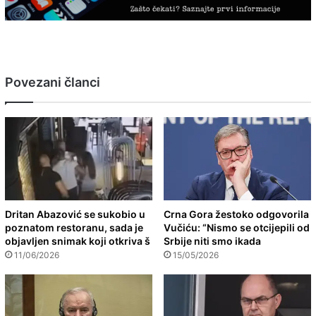
Povezani članci
Dritan Abazović se sukobio u
Crna Gora žestoko odgovorila
poznatom restoranu, sada je
Vučiću: “Nismo se otcijepili od
objavljen snimak koji otkriva š
Srbije niti smo ikada
11/06/2026
15/05/2026