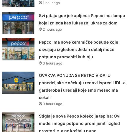
1 hour ago
Svi pitaju gde je kupljena: Pepco ima lampu
koja izgleda kao luksuzni ukras za dom
2 hours ago
Pepco ima nove keramičke posude koje
osvajaju izgledom: Jedan detalj može
potpuno promeniti kuhinju
3 hours ago
OVAKVA PONUDA SE RETKO VIĐA: U
ponedeljak se očekuju redovi ispred LIDL-a,
garderoba i uređaji koje smo mesecima
čekali
3 hours ago
Stigla je nova Pepco kolekcija tepiha: Ovi
modeli mogu potpuno promijeniti izgled
prostorije, a ne koštaju puno