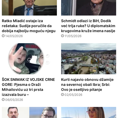
Ratko Mladić ostaje iza
Schmidt odlazi iz BiH, Dodik
rešetaka: Sudije poručile da
već trlja ruke? U diplomatskim
dobija najbolju moguću njegu
krugovima kruže imena naslje
14/05/2026
11/05/2026
ŠOK SNIMAK IZ VOJSKE CRNE
Kurti najavio obnovu džamije
GORE: Pjesma o Draži
na severnoj obali Ibra; Srbi:
Mihailoviću uz tri prsta
Ovo je osetljivo pitanje
izazvala buru –
02/05/2026
06/05/2026