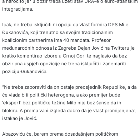
a naročito jer u obzir treba uzeti stav URA-e o euro-atlanskim
integracijama.
Ipak, ne treba isključiti ni opciju da vlast formira DPS Mile
Đukanovića, koji trenutno sa svojim tradicionalnim
koalicionim partnerima ima 40 mandata. Profesor
međunarodnih odnosa iz Zagreba Dejan Jović na Twitteru je
kratko komentirao izbore u Crnoj Gori te naglasio da bez
obzir ana uspjeh opozicije ne treba isključiti i zanemariti
poziciju Đukanovića.
“Ne treba zaboraviti da on ostaje predsjednik Republike, a da
će vlada biti politički heterogena, a ako premijer bude
‘ekspert’ bez političke težine Milo nije bez šanse da ih
blokira. A prema vani izgleda dobro da je vlast promijenjena”,
istakao je Jović.
Abazoviću će, barem prema dosadašnjem političkom