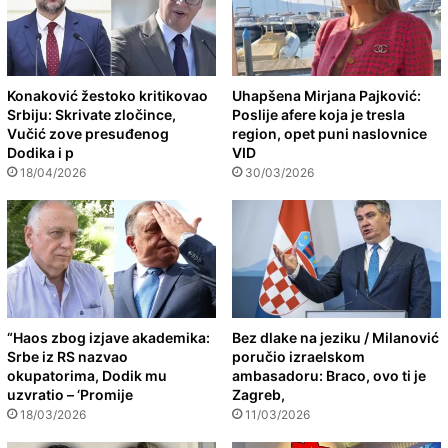
Konaković žestoko kritikovao
Uhapšena Mirjana Pajković:
Srbiju: Skrivate zločince,
Poslije afere koja je tresla
Vučić zove presuđenog
region, opet puni naslovnice
Dodika i p
VID
18/04/2026
30/03/2026
“Haos zbog izjave akademika:
Bez dlake na jeziku / Milanović
Srbe iz RS nazvao
poručio izraelskom
okupatorima, Dodik mu
ambasadoru: Braco, ovo ti je
uzvratio – ‘Promije
Zagreb,
18/03/2026
11/03/2026