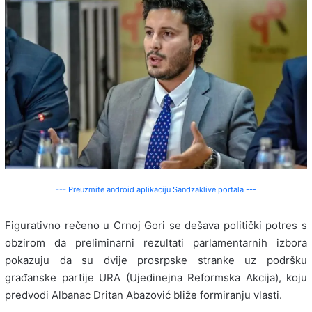
--- Preuzmite android aplikaciju Sandzaklive portala ---
Figurativno rečeno u Crnoj Gori se dešava politički potres s
obzirom da preliminarni rezultati parlamentarnih izbora
pokazuju da su dvije prosrpske stranke uz podršku
građanske partije URA (Ujedinejna Reformska Akcija), koju
predvodi Albanac Dritan Abazović bliže formiranju vlasti.