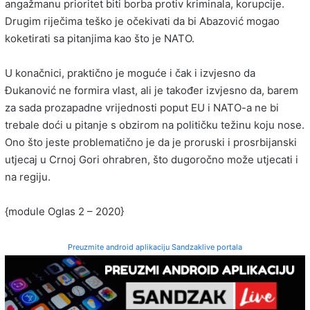
angažmanu prioritet biti borba protiv kriminala, korupcije.
Drugim riječima teško je očekivati da bi Abazović mogao
koketirati sa pitanjima kao što je NATO.
U konačnici, praktično je moguće i čak i izvjesno da
Đukanović ne formira vlast, ali je također izvjesno da, barem
za sada prozapadne vrijednosti poput EU i NATO-a ne bi
trebale doći u pitanje s obzirom na političku težinu koju nose.
Ono što jeste problematično je da je proruski i prosrbijanski
utjecaj u Crnoj Gori ohrabren, što dugoročno može utjecati i
na regiju.
{module Oglas 2 – 2020}
Preuzmite android aplikaciju Sandzaklive portala