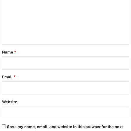
m
m
e
n
t
*
Name
*
Email
*
Website
Save my name, email, and website in this browser for the next