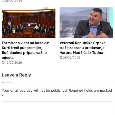
28/02/2026
Formirana vlast na Kosovu:
Veterani Republike Srpske
Kurti treći put premijer,
traže zabranu predavanja
Bošnjacima pripala važna
Haruna Hodžića iz Tutina
mjesta
05/02/2026
12/02/2026
Leave a Reply
Your email address will not be published.
Required fields are marked
*
C
o