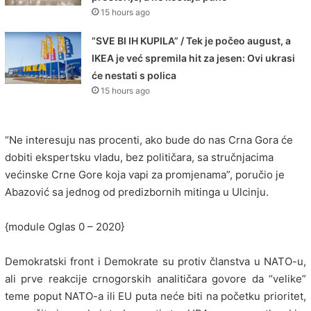
15 hours ago
”SVE BI IH KUPILA” / Tek je počeo august, a
IKEA je već spremila hit za jesen: Ovi ukrasi
će nestati s polica
15 hours ago
“Ne interesuju nas procenti, ako bude do nas Crna Gora će
dobiti ekspertsku vladu, bez političara, sa stručnjacima
većinske Crne Gore koja vapi za promjenama”, poručio je
Abazović sa jednog od predizbornih mitinga u Ulcinju.
{module Oglas 0 – 2020}
Demokratski front i Demokrate su protiv članstva u NATO-u,
ali prve reakcije crnogorskih analitičara govore da “velike”
teme poput NATO-a ili EU puta neće biti na početku prioritet,