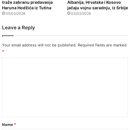
traže zabranu predavanja
Albanija, Hrvatska i Kosovo
Haruna Hodžića iz Tutina
jačaju vojnu saradnju, iz Srbije
05/02/2026
03/02/2026
Leave a Reply
Your email address will not be published.
Required fields are marked
*
C
o
m
m
e
n
t
*
Name
*