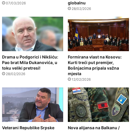
globalnu
07/03/2026
28/02/2026
Drama u Podgorici i Nikšiću:
Formirana vlast na Kosovu:
Pao brat Mila Đukanovića, u
Kurti treći put premijer,
toku veliki pretresi!
Bošnjacima pripala važna
mjesta
28/02/2026
12/02/2026
Veterani Republike Srpske
Nova alijansa na Balkanu /