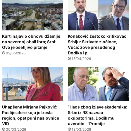
Kurti najavio obnovu džamije
Konaković žestoko kritikovao
na severnoj obali Ibra; Srbi:
Srbiju: Skrivate zločince,
Ovo je osetljivo pitanje
Vučić zove presuđenog
Dodika i p
02/05/2026
18/04/2026
Uhapšena Mirjana Pajković:
“Haos zbog izjave akademika:
Poslije afere koja je tresla
Srbe iz RS nazvao
region, opet puni naslovnice
okupatorima, Dodik mu
VID
uzvratio – ‘Promije
30/03/2026
18/03/2026