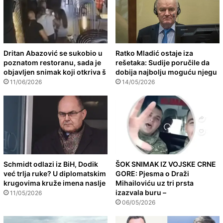
Dritan Abazović se sukobio u
Ratko Mladić ostaje iza
poznatom restoranu, sada je
rešetaka: Sudije poručile da
objavljen snimak koji otkriva š
dobija najbolju moguću njegu
11/06/2026
14/05/2026
Schmidt odlazi iz BiH, Dodik
ŠOK SNIMAK IZ VOJSKE CRNE
već trlja ruke? U diplomatskim
GORE: Pjesma o Draži
krugovima kruže imena naslje
Mihailoviću uz tri prsta
izazvala buru –
11/05/2026
06/05/2026