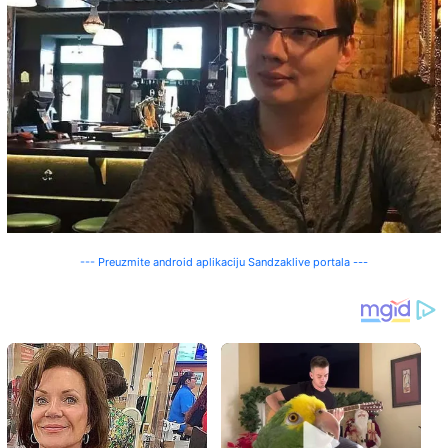
--- Preuzmite android aplikaciju Sandzaklive portala ---