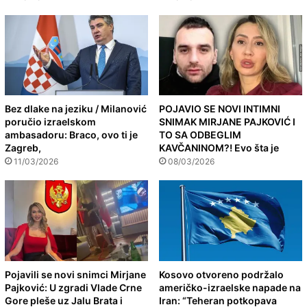
Bez dlake na jeziku / Milanović
POJAVIO SE NOVI INTIMNI
poručio izraelskom
SNIMAK MIRJANE PAJKOVIĆ I
ambasadoru: Braco, ovo ti je
TO SA ODBEGLIM
Zagreb,
KAVČANINOM?! Evo šta je
11/03/2026
08/03/2026
Pojavili se novi snimci Mirjane
Kosovo otvoreno podržalo
Pajković: U zgradi Vlade Crne
američko-izraelske napade na
Gore pleše uz Jalu Brata i
Iran: “Teheran potkopava