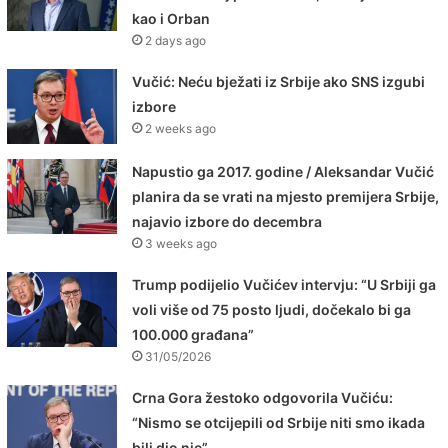
kao i Orban
2 days ago
Vučić: Neću bježati iz Srbije ako SNS izgubi
izbore
2 weeks ago
Napustio ga 2017. godine / Aleksandar Vučić
planira da se vrati na mjesto premijera Srbije,
najavio izbore do decembra
3 weeks ago
Trump podijelio Vučićev intervju: “U Srbiji ga
voli više od 75 posto ljudi, dočekalo bi ga
100.000 građana”
31/05/2026
Crna Gora žestoko odgovorila Vučiću:
“Nismo se otcijepili od Srbije niti smo ikada
bili dio nje”