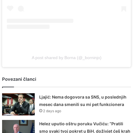
A post shared by Borna (@_borninjo)
Povezani članci
Ljajić: Nema dogovora sa SNS, u poslednjih
mesec dana smenili su mi pet funkcionera
2 days ago
Helez uputio oštru poruku Vučiću: “Pratili
smo svaki tvoj pokret u BiH, doživjet ćeš krah