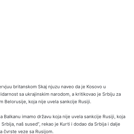
tervjuu britanskom Skaj njuzu naveo da je Kosovo u
lidarnost sa ukrajinskim narodom, a kritikovao je Srbiju za
m Belorusije, koja nije uvela sankcije Rusiji.
 na Balkanu imamo državu koja nije uvela sankcije Rusiji, koja
Srbija, naš sused”, rekao je Kurti i dodao da Srbija i dalje
a čvrste veze sa Rusijom.