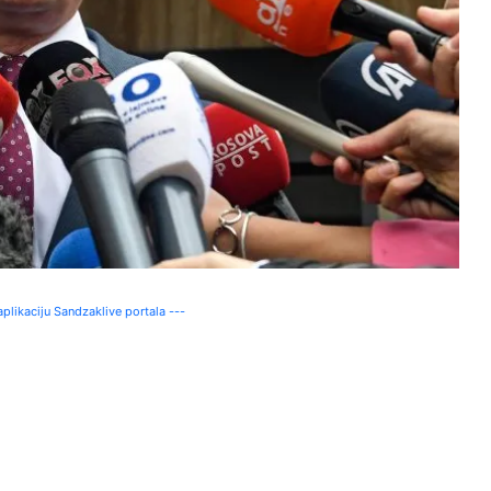
plikaciju Sandzaklive portala ---