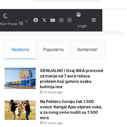
Facebook
X
YouTube
Instagram
Viber
Sidebar
℃
18
Novi Pazar
Login
Nedavno
Popularno
Komentari
GENIJALNO / Ovaj IKEA proizvod
za manje od 7 eura rešava
problem koji gotovo svaka
kuhinja ima
15 hours ago
Na Pešteru čuvaju čak 1.500
ovaca: Kangal Ajas otjerao vuka,
a za ovog ovna nudili su 1.500
eura
15 hours ago