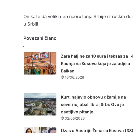
On kaže da veliki deo naoružanja Srbije iz ruskih dona
u Srbiji.
Povezani članci
Zara haljine za 10 eura i teksas za 14
Radnja na Kosovu koja je zaludjela
Balkan
16/06/2026
Kurti najavio obnovu džamije na
severnoj obali Ibra; Srbi: Ovo je
osetljivo pitanje
02/05/2026
Užas u Austriji: Žena sa Kosova (38