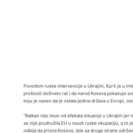
Povodom ruske intervencije u Ukrajini, Kurti je u in
prošlosti doživelo rat i da narod Kosova pokazuje so
koju je naveo da je ostala jedina država u Evropi, osi
“Balkan nije imun od efekata situacije u Ukrajini jer
se nije prudružila EU u osudi ruske okupaciju, a to je 
odbija da prizna Kosovo, dok sa druge strane održav