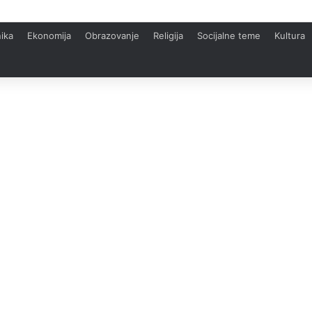
ika
Ekonomija
Obrazovanje
Religija
Socijalne teme
Kultura