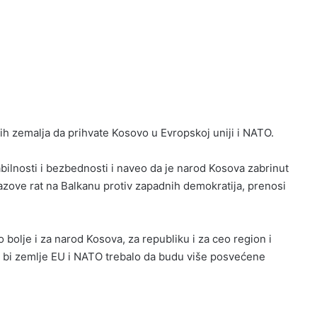
kih zemalja da prihvate Kosovo u Evropskoj uniji i NATO.
abilnosti i bezbednosti i naveo da je narod Kosova zabrinut
zazove rat na Balkanu protiv zapadnih demokratija, prenosi
 bolje i za narod Kosova, za republiku i za ceo region i
a bi zemlje EU i NATO trebalo da budu više posvećene