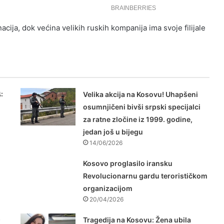
cija, dok većina velikih ruskih kompanija ima svoje filijale
:
Velika akcija na Kosovu! Uhapšeni
osumnjičeni bivši srpski specijalci
za ratne zločine iz 1999. godine,
jedan još u bijegu
14/06/2026
Kosovo proglasilo iransku
Revolucionarnu gardu terorističkom
organizacijom
20/04/2026
)
Tragedija na Kosovu: Žena ubila