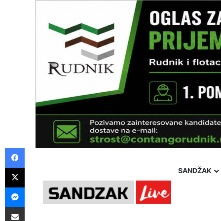
Facebook
X
SANDŽAK
Messenger
Pošalji preko E-Maila