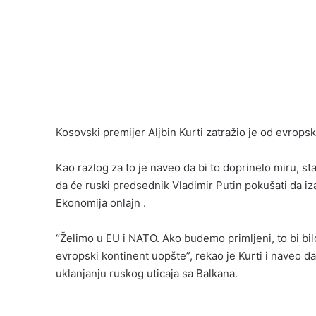
Kosovski premijer Aljbin Kurti zatražio je od evrops
Kao razlog za to je naveo da bi to doprinelo miru, st
da će ruski predsednik Vladimir Putin pokušati da i
Ekonomija onlajn .
“Želimo u EU i NATO. Ako budemo primljeni, to bi bilo
evropski kontinent uopšte”, rekao je Kurti i naveo d
uklanjanju ruskog uticaja sa Balkana.