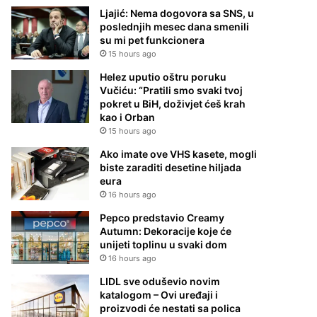
Ljajić: Nema dogovora sa SNS, u
poslednjih mesec dana smenili
su mi pet funkcionera
15 hours ago
Helez uputio oštru poruku
Vučiću: “Pratili smo svaki tvoj
pokret u BiH, doživjet ćeš krah
kao i Orban
15 hours ago
Ako imate ove VHS kasete, mogli
biste zaraditi desetine hiljada
eura
16 hours ago
Pepco predstavio Creamy
Autumn: Dekoracije koje će
unijeti toplinu u svaki dom
16 hours ago
LIDL sve oduševio novim
katalogom – Ovi uređaji i
proizvodi će nestati sa polica