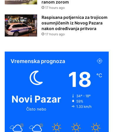
ranom zorom
17 hours ago
Raspisana potjernica za trojicom
osumnjičenih iz Novog Pazara
nakon određivanja pritvora
17 hours ago
Vremenska prognoza
18
℃
Novi Pazar
34º - 18º
59%
1.33 km/h
Čisto nebo