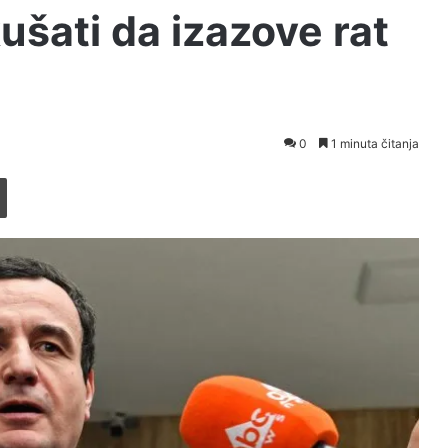
kušati da izazove rat
0
1 minuta čitanja
Printaj