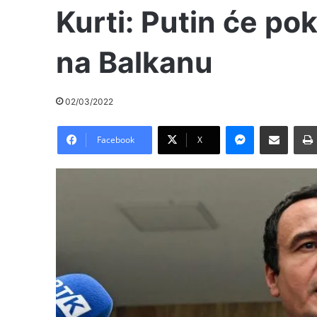
Kurti: Putin će po
na Balkanu
02/03/2022
Messenger
Pošalji preko E-Maila
Facebook
X