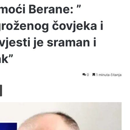
moći Berane: ”
groženog čovjeka i
vjesti je sraman i
ak”
0
1 minuta čitanja
Printaj