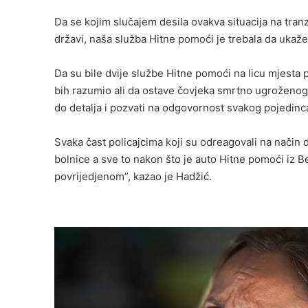
Da se kojim slučajem desila ovakva situacija na tranz
državi, naša služba Hitne pomoći je trebala da uka
Da su bile dvije službe Hitne pomoći na licu mjesta p
bih razumio ali da ostave čovjeka smrtno ugroženog i
do detalja i pozvati na odgovornost svakog pojedinc
Svaka čast policajcima koji su odreagovali na način 
bolnice a sve to nakon što je auto Hitne pomoći iz B
povrijedjenom”, kazao je Hadžić.