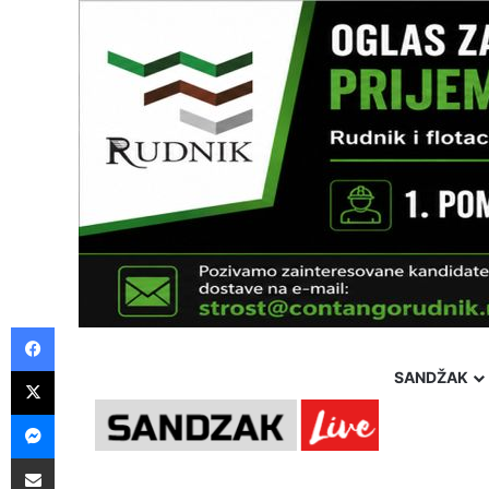
Facebook
X
SANDŽAK
Messenger
Pošalji preko E-Maila