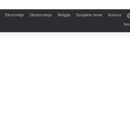
Ekonomija
Obrazovanje
Religija
Socijalne teme
Kultura
Nov