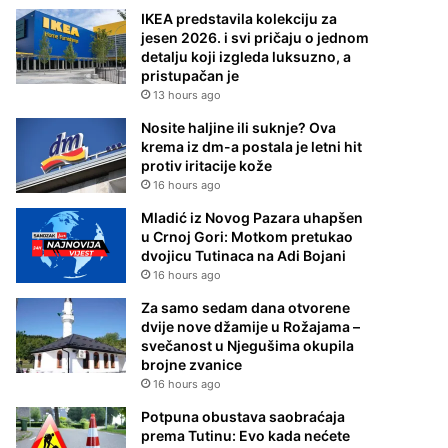
IKEA predstavila kolekciju za
jesen 2026. i svi pričaju o jednom
detalju koji izgleda luksuzno, a
pristupačan je
13 hours ago
Nosite haljine ili suknje? Ova
krema iz dm-a postala je letni hit
protiv iritacije kože
16 hours ago
Mladić iz Novog Pazara uhapšen
u Crnoj Gori: Motkom pretukao
dvojicu Tutinaca na Adi Bojani
16 hours ago
Za samo sedam dana otvorene
dvije nove džamije u Rožajama –
svečanost u Njegušima okupila
brojne zvanice
16 hours ago
Potpuna obustava saobraćaja
prema Tutinu: Evo kada nećete