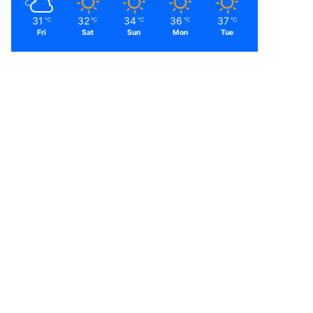
31
32
34
36
37
℃
℃
℃
℃
℃
Fri
Sat
Sun
Mon
Tue