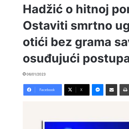
Hadžić o hitnoj po
Ostaviti smrtno u
otići bez grama sa
osuđujući postup
06/01/2023
Messenger
Pošalji preko E-Maila
Facebook
X