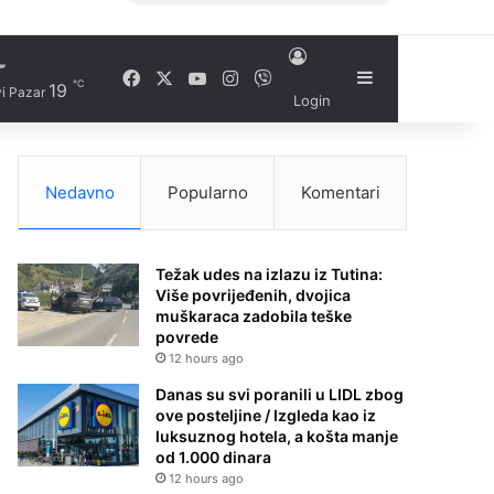
Facebook
X
YouTube
Instagram
Viber
Sidebar
℃
19
i Pazar
Login
Nedavno
Popularno
Komentari
Težak udes na izlazu iz Tutina:
Više povrijeđenih, dvojica
muškaraca zadobila teške
povrede
12 hours ago
Danas su svi poranili u LIDL zbog
ove posteljine / Izgleda kao iz
luksuznog hotela, a košta manje
od 1.000 dinara
12 hours ago