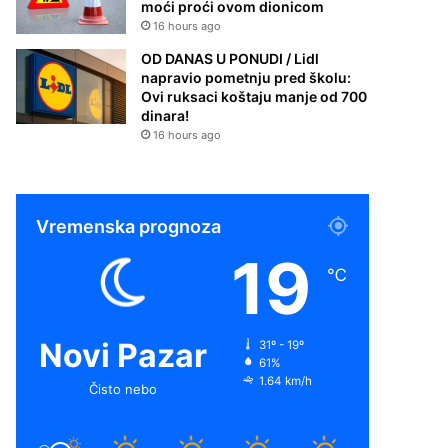
moći proći ovom dionicom
16 hours ago
OD DANAS U PONUDI / Lidl
napravio pometnju pred školu:
Ovi ruksaci koštaju manje od 700
dinara!
16 hours ago
Vremenska prognoza
19
℃
Novi Pazar
31º - 19º
61%
1.64 km/h
Čisto nebo