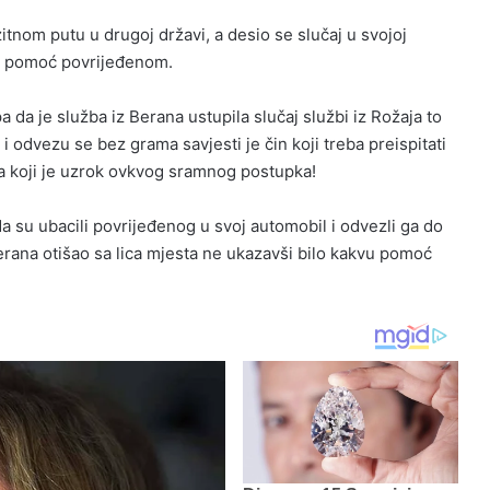
itnom putu u drugoj državi, a desio se slučaj u svojoj
že pomoć povrijeđenom.
a da je služba iz Berana ustupila slučaj službi iz Rožaja to
 odvezu se bez grama savjesti je čin koji treba preispitati
a koji je uzrok ovkvog sramnog postupka!
da su ubacili povrijeđenog u svoj automobil i odvezli ga do
erana otišao sa lica mjesta ne ukazavši bilo kakvu pomoć