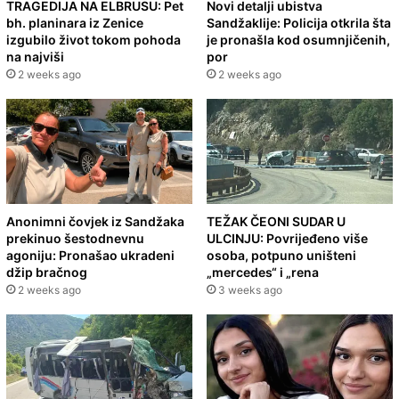
TRAGEDIJA NA ELBRUSU: Pet
Novi detalji ubistva
bh. planinara iz Zenice
Sandžaklije: Policija otkrila šta
izgubilo život tokom pohoda
je pronašla kod osumnjičenih,
na najviši
por
2 weeks ago
2 weeks ago
Anonimni čovjek iz Sandžaka
TEŽAK ČEONI SUDAR U
prekinuo šestodnevnu
ULCINJU: Povrijeđeno više
agoniju: Pronašao ukradeni
osoba, potpuno uništeni
džip bračnog
„mercedes“ i „rena
2 weeks ago
3 weeks ago