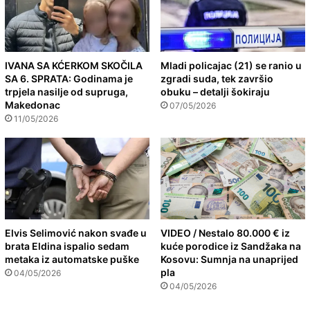
IVANA SA KĆERKOM SKOČILA
Mladi policajac (21) se ranio u
SA 6. SPRATA: Godinama je
zgradi suda, tek završio
trpjela nasilje od supruga,
obuku – detalji šokiraju
Makedonac
07/05/2026
11/05/2026
Elvis Selimović nakon svađe u
VIDEO / Nestalo 80.000 € iz
brata Eldina ispalio sedam
kuće porodice iz Sandžaka na
metaka iz automatske puške
Kosovu: Sumnja na unaprijed
pla
04/05/2026
04/05/2026