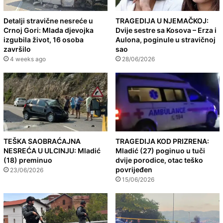
Detalji stravične nesreće u
TRAGEDIJA U NJEMAČKOJ:
Crnoj Gori: Mlada djevojka
Dvije sestre sa Kosova – Erza i
izgubila život, 16 osoba
Aulona, poginule u stravičnoj
završilo
sao
4 weeks ago
28/06/2026
TEŠKA SAOBRAĆAJNA
TRAGEDIJA KOD PRIZRENA:
NESREĆA U ULCINJU: Mladić
Mladić (27) poginuo u tuči
(18) preminuo
dvije porodice, otac teško
povrijeđen
23/06/2026
15/06/2026