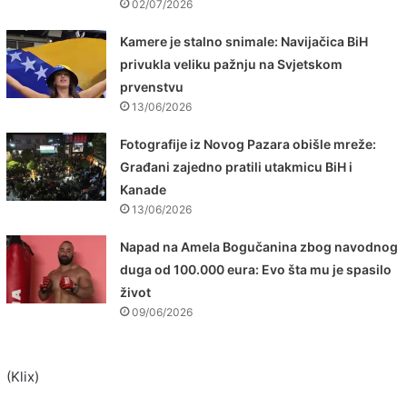
02/07/2026
Kamere je stalno snimale: Navijačica BiH
privukla veliku pažnju na Svjetskom
prvenstvu
13/06/2026
Fotografije iz Novog Pazara obišle mreže:
Građani zajedno pratili utakmicu BiH i
Kanade
13/06/2026
Napad na Amela Bogučanina zbog navodnog
duga od 100.000 eura: Evo šta mu je spasilo
život
09/06/2026
(Klix)