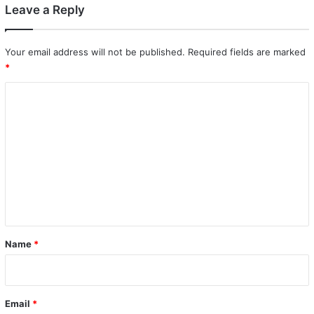
Leave a Reply
Your email address will not be published.
Required fields are marked
*
C
o
m
m
e
n
t
*
Name
*
Email
*