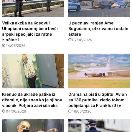
Velika akcija na Kosovu!
U pucnjavi ranjen Amel
Uhapšeni osumnjičeni bivši
Bogućanin, otkrivamo i ostale
srpski specijalci za ratne
aktere
zločine i
07/06/2026
14/06/2026
Krenuo da ukrade patike iz
Drama na pisti u Splitu: Avion
džamije, nije znao ko je njihov
sa 130 putnika izletio tokom
vlasnik: Potjera završila eks
polijetanja za Frankfurt! (v
04/06/2026
16/05/2026