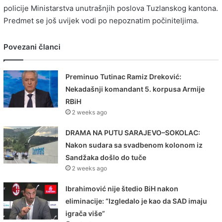
policije Ministarstva unutrašnjih poslova Tuzlanskog kantona.
Predmet se još uvijek vodi po nepoznatim počiniteljima.
Povezani članci
Preminuo Tutinac Ramiz Dreković:
Nekadašnji komandant 5. korpusa Armije
RBiH
2 weeks ago
DRAMA NA PUTU SARAJEVO–SOKOLAC:
Nakon sudara sa svadbenom kolonom iz
Sandžaka došlo do tuče
2 weeks ago
Ibrahimović nije štedio BiH nakon
eliminacije: “Izgledalo je kao da SAD imaju
igrača više”