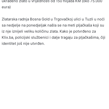
ukradeno zlato u vrijednosti od 150 hiljada KM (oko 75.000
eura)
Zlatarska radnja Bosna Gold u Trgovačkoj ulici u Tuzli u noći
sa nedjelje na ponedjeljak našla se na meti pljačkaša koji su
iz nje iznijeli veliku količinu zlata. Kako je potvrđeno za
Klix.ba, policijski službenici i dalje tragaju za pljačkašima, čiji
identitet još nije utvrđen.