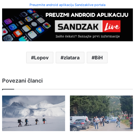
Preuzmite android aplikaciju Sandzaklive portala
Lopov
zlatara
BiH
Povezani članci