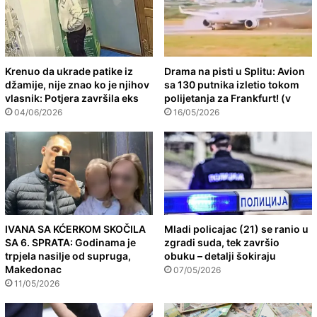
Krenuo da ukrade patike iz
Drama na pisti u Splitu: Avion
džamije, nije znao ko je njihov
sa 130 putnika izletio tokom
vlasnik: Potjera završila eks
polijetanja za Frankfurt! (v
04/06/2026
16/05/2026
IVANA SA KĆERKOM SKOČILA
Mladi policajac (21) se ranio u
SA 6. SPRATA: Godinama je
zgradi suda, tek završio
trpjela nasilje od supruga,
obuku – detalji šokiraju
Makedonac
07/05/2026
11/05/2026