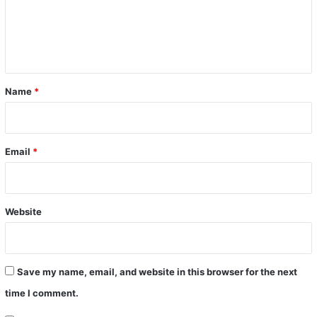
m
e
n
t
*
Name
*
Email
*
Website
Save my name, email, and website in this browser for the next
time I comment.