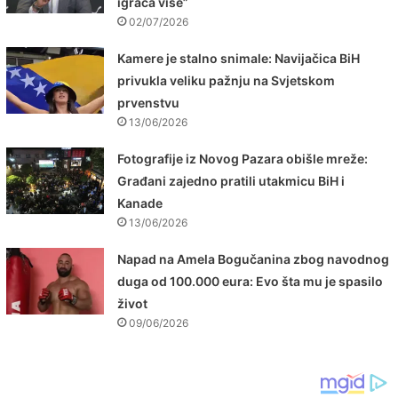
igrača više”
02/07/2026
Kamere je stalno snimale: Navijačica BiH
privukla veliku pažnju na Svjetskom
prvenstvu
13/06/2026
Fotografije iz Novog Pazara obišle mreže:
Građani zajedno pratili utakmicu BiH i
Kanade
13/06/2026
Napad na Amela Bogučanina zbog navodnog
duga od 100.000 eura: Evo šta mu je spasilo
život
09/06/2026