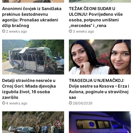
Anonimni čovjek iz Sandžaka
TEŽAK ČEONI SUDAR U
prekinuo šestodnevnu
ULCINJU: Povrijeđeno više
agoniju: Pronašao ukradeni
osoba, potpuno uništeni
džip bračnog
„mercedes“ i „rena
2 weeks ago
3 weeks ago
Detalji stravične nesreće u
TRAGEDIJA U NJEMAČKOJ:
Crnoj Gori: Mlada djevojka
Dvije sestre sa Kosova – Erza i
izgubila život, 16 osoba
Aulona, poginule u stravičnoj
završilo
sao
4 weeks ago
28/06/2026