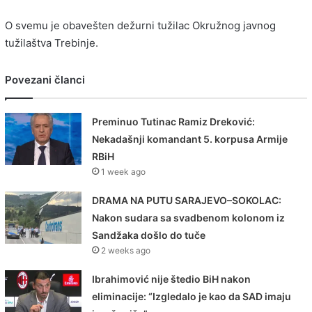
O svemu je obavešten dežurni tužilac Okružnog javnog
tužilaštva Trebinje.
Povezani članci
Preminuo Tutinac Ramiz Dreković:
Nekadašnji komandant 5. korpusa Armije
RBiH
1 week ago
DRAMA NA PUTU SARAJEVO–SOKOLAC:
Nakon sudara sa svadbenom kolonom iz
Sandžaka došlo do tuče
2 weeks ago
Ibrahimović nije štedio BiH nakon
eliminacije: “Izgledalo je kao da SAD imaju