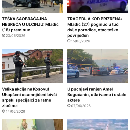
TEŠKA SAOBRAĆAJNA
TRAGEDIJA KOD PRIZRENA:
NESREĆA U ULCINJU: Mladić
Mladić (27) poginuo u tuči
(18) preminuo
dvije porodice, otac teško
povrijeđen
23/06/2026
15/06/2026
Velika akcija na Kosovu!
U pucnjavi ranjen Amel
Uhapšeni osumnjičeni bivši
Bogućanin, otkrivamo i ostale
srpski specijalci za ratne
aktere
zločine i
07/06/2026
14/06/2026