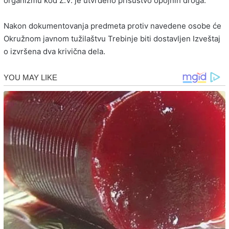
organizmu kod Z.V. je utvrđeno prisustvo opojnih droga.
Nakon dokumentovanja predmeta protiv navedene osobe će
Okružnom javnom tužilaštvu Trebinje biti dostavljen Izveštaj
o izvršena dva krivična dela.