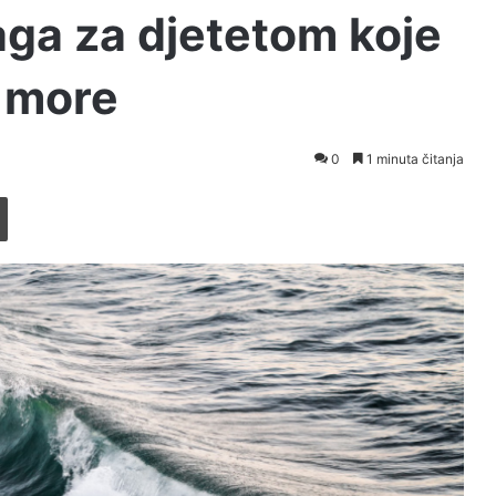
aga za djetetom koje
u more
0
1 minuta čitanja
Printaj