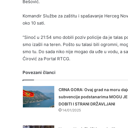
Bešović.
Komandir Službe za zaštitu i spašavanje Herceg Novi
oko 10 sati.
“Sinoć u 21:54 smo dobili poziv policije da je tala
smo izašli na teren. Pošto su talasi bili ogromni, m
smo tu. Do sada niko nije mogao da uđe u vodu, a sa
Ćirović za Portal RTCG.
Povezani članci
CRNA GORA: Ovaj grad na moru daj
subvencije podstanarima MOGU JE
DOBITI I STRANI DRŽAVLJANI
14/01/2025