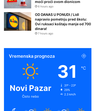
moći proći ovom dionicom
6 hours ago
OD DANAS U PONUDI / Lidl
napravio pometnju pred školu:
Ovi ruksaci koštaju manje od 700
dinara!
7 hours ago
Vremenska prognoza
31
℃
Novi Pazar
31º - 23º
29%
2.3 km/h
Čisto nebo