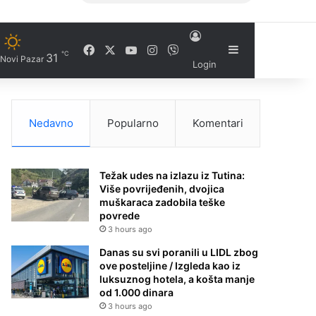
Facebook
X
YouTube
Instagram
Viber
Sidebar
℃
31
Novi Pazar
Login
Nedavno
Popularno
Komentari
Težak udes na izlazu iz Tutina:
Više povrijeđenih, dvojica
muškaraca zadobila teške
povrede
3 hours ago
Danas su svi poranili u LIDL zbog
ove posteljine / Izgleda kao iz
luksuznog hotela, a košta manje
od 1.000 dinara
3 hours ago