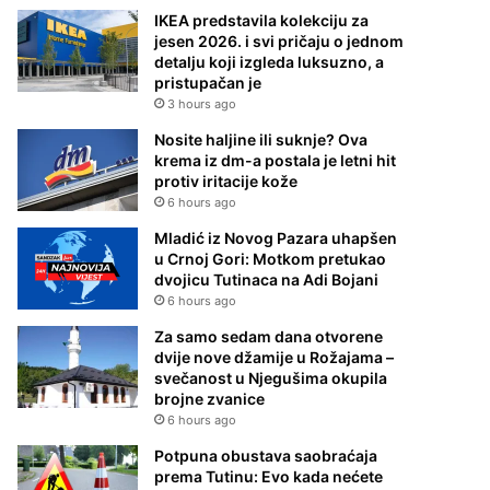
IKEA predstavila kolekciju za
jesen 2026. i svi pričaju o jednom
detalju koji izgleda luksuzno, a
pristupačan je
3 hours ago
Nosite haljine ili suknje? Ova
krema iz dm-a postala je letni hit
protiv iritacije kože
6 hours ago
Mladić iz Novog Pazara uhapšen
u Crnoj Gori: Motkom pretukao
dvojicu Tutinaca na Adi Bojani
6 hours ago
Za samo sedam dana otvorene
dvije nove džamije u Rožajama –
svečanost u Njegušima okupila
brojne zvanice
6 hours ago
Potpuna obustava saobraćaja
prema Tutinu: Evo kada nećete