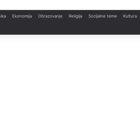
ika
Ekonomija
Obrazovanje
Religija
Socijalne teme
Kultura