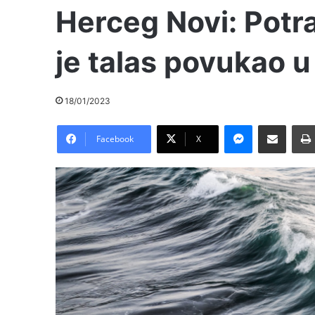
Herceg Novi: Potr
je talas povukao 
18/01/2023
Messenger
Pošalji preko E-Maila
Facebook
X