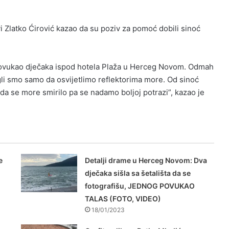
 Zlatko Ćirović kazao da su poziv za pomoć dobili sinoć
s povukao dječaka ispod hotela Plaža u Herceg Novom. Odmah
ogli smo samo da osvijetlimo reflektorima more. Od sinoć
da se more smirilo pa se nadamo boljoj potrazi”, kazao je
e
Detalji drame u Herceg Novom: Dva
dječaka sišla sa šetališta da se
fotografišu, JEDNOG POVUKAO
TALAS (FOTO, VIDEO)
18/01/2023