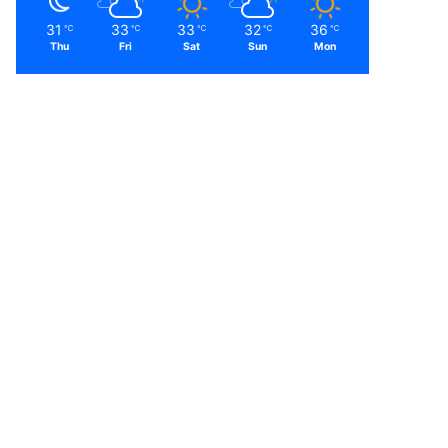
31
33
33
32
36
℃
℃
℃
℃
℃
Thu
Fri
Sat
Sun
Mon