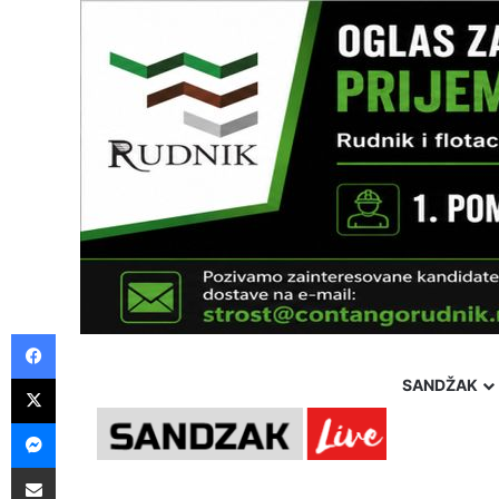
Facebook
X
SANDŽAK
Messenger
Pošalji preko E-Maila