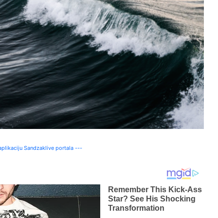
plikaciju Sandzaklive portala ---