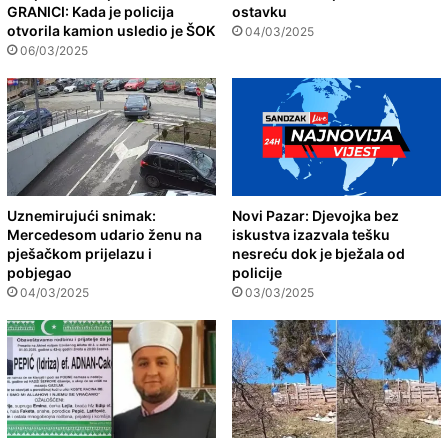
GRANICI: Kada je policija
ostavku
otvorila kamion usledio je ŠOK
04/03/2025
06/03/2025
Uznemirujući snimak:
Novi Pazar: Djevojka bez
Mercedesom udario ženu na
iskustva izazvala tešku
pješačkom prijelazu i
nesreću dok je bježala od
pobjegao
policije
04/03/2025
03/03/2025