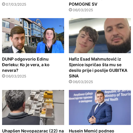
POMOGNE SV
07/03/2025
06/03/2025
DUNP odgovorio Edinu
Hafiz Esad Mahmutović iz
Đerleku: Ko je vera, a ko
Sjenice ispričao šta mu se
nevera?
desilo prije i poslije GUBITKA
SINA
06/03/2025
06/03/2025
Uhapšen Novopazarac (22) na
Husein Memić podneo