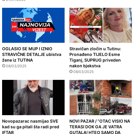
OGLASIO SE MUP I IZNIO
Stravičan zločin u Tutinu:
STRAVIČNE DETALJE ubistva
Pronađeno TIJELO Esme
žene iz TUTINA
Tiganj, SUPRUG priveden
nakon bjekstva
08/03/2025
08/03/2025
Novopazarac nasmijao SVE
NOVI PAZAR / “OTAC VISIO NA
kad su ga pitali šta radi pred
TERASI DOK GA JE VATRA
IFTAR
GUTALA! HTEO SAMO DA