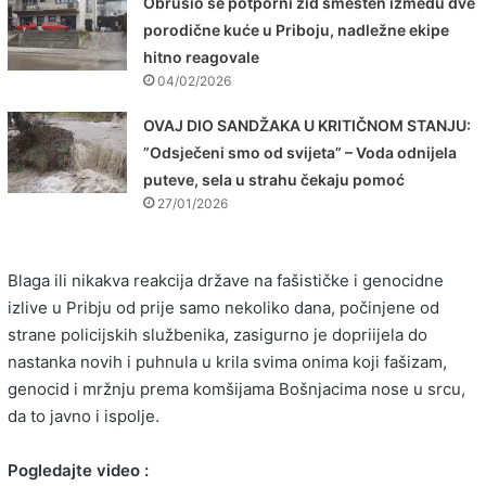
Obrušio se potporni zid smešten između dve
porodične kuće u Priboju, nadležne ekipe
hitno reagovale
04/02/2026
OVAJ DIO SANDŽAKA U KRITIČNOM STANJU:
”Odsječeni smo od svijeta” – Voda odnijela
puteve, sela u strahu čekaju pomoć
27/01/2026
Blaga ili nikakva reakcija države na fašističke i genocidne
izlive u Pribju od prije samo nekoliko dana, počinjene od
strane policijskih službenika, zasigurno je dopriijela do
nastanka novih i puhnula u krila svima onima koji fašizam,
genocid i mržnju prema komšijama Bošnjacima nose u srcu,
da to javno i ispolje.
Pogledajte video :