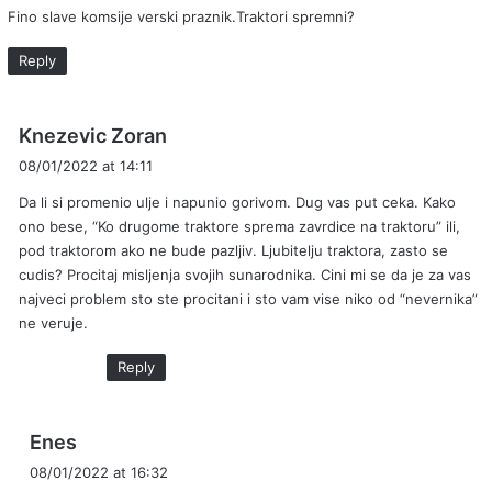
Fino slave komsije verski praznik.Traktori spremni?
s
:
Reply
s
Knezevic Zoran
a
08/01/2022 at 14:11
y
Da li si promenio ulje i napunio gorivom. Dug vas put ceka. Kako
s
ono bese, “Ko drugome traktore sprema zavrdice na traktoru” ili,
:
pod traktorom ako ne bude pazljiv. Ljubitelju traktora, zasto se
cudis? Procitaj misljenja svojih sunarodnika. Cini mi se da je za vas
najveci problem sto ste procitani i sto vam vise niko od “nevernika”
ne veruje.
Reply
s
Enes
a
08/01/2022 at 16:32
y