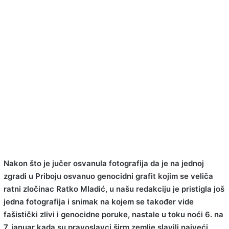
Nakon što je jučer osvanula fotografija da je na jednoj
zgradi u Priboju osvanuo genocidni grafit kojim se veliča
ratni zločinac Ratko Mladić, u našu redakciju je pristigla još
jedna fotografija i snimak na kojem se također vide
fašistički zlivi i genocidne poruke, nastale u toku noći 6. na
7. januar kada su pravoslavci širm zemlje slavili najveći