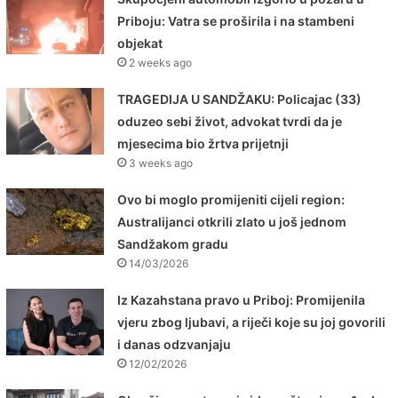
Priboju: Vatra se proširila i na stambeni
objekat
2 weeks ago
TRAGEDIJA U SANDŽAKU: Policajac (33)
oduzeo sebi život, advokat tvrdi da je
mjesecima bio žrtva prijetnji
3 weeks ago
Ovo bi moglo promijeniti cijeli region:
Australijanci otkrili zlato u još jednom
Sandžakom gradu
14/03/2026
Iz Kazahstana pravo u Priboj: Promijenila
vjeru zbog ljubavi, a riječi koje su joj govorili
i danas odzvanjaju
12/02/2026