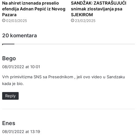
Na ahiret iznenada preselio
SANDŽAK: ZASTRAŠUJUĆI
efendija Adnan Pepić iz Novog
snimak zlostavljanja psa
Pazara
SJEKIROM
02/03/2025
23/02/2025
20 komentara
s
Bego
a
08/01/2022 at 10:01
y
Vrh primivitizma SNS sa Presednikom , jeli ovo video u Sandzaku
s
kada je bio.
:
Reply
s
Enes
a
08/01/2022 at 13:19
y