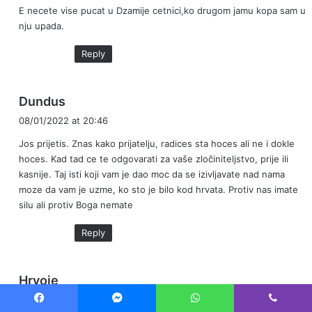
E necete vise pucat u Dzamije cetnici,ko drugom jamu kopa sam u
s
nju upada.
:
Reply
s
Dundus
a
08/01/2022 at 20:46
y
Jos prijetis. Znas kako prijatelju, radices sta hoces ali ne i dokle
s
hoces. Kad tad ce te odgovarati za vaše zločiniteljstvo, prije ili
:
kasnije. Taj isti koji vam je dao moc da se izivljavate nad nama
moze da vam je uzme, ko sto je bilo kod hrvata. Protiv nas imate
silu ali protiv Boga nemate
Reply
s
Hrvoje
a
08/01/2022 at 22:49
y
Facebook
Messenger
WhatsApp
Viber