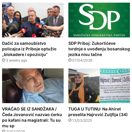
Dačić za samoubistvo
SDP Priboj: Zukorlićeve
policajca iz Priboje optužio
tvrdnje o uvođenju bosanskog
„blokadere i opoziciju”
jezika nisu tačne
3 weeks ago
07/04/2026
VRAĆAO SE IZ SANDŽAKA /
TUGA U TUTINU: Na Ahiret
Čeda Jovanović nazvao ćerku
preselila Hajrović Zuljfija (34)
po kafani na magistrali: Tu su
13/03/2025
mu sp
21/07/2025