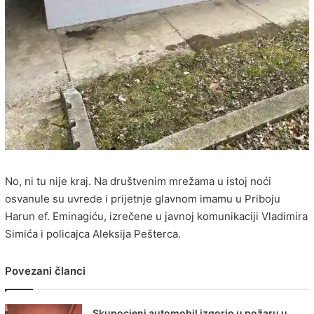
No, ni tu nije kraj. Na društvenim mrežama u istoj noći
osvanule su uvrede i prijetnje glavnom imamu u Priboju
Harun ef. Eminagiću, izrečene u javnoj komunikaciji Vladimira
Simića i policajca Aleksija Pešterca.
Povezani članci
Skupocjeni automobil izgorio u požaru u