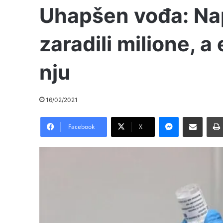
Uhapšen vođa: Nap
zaradili milione, a 
nju
16/02/2021
Messenger
Pošalji preko E-Maila
Facebook
X