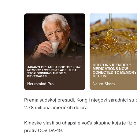
Prema sudskoj presudi, Kong i njegovi saradnici su p
2.78 miliona američkih dolara
Kineske vlasti su uhapsile vođu skupine koja je fizi
protiv COVIDA-19.