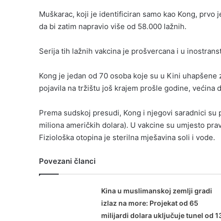
Muškarac, koji je identificiran samo kao Kong, prvo 
da bi zatim napravio više od 58.000 lažnih.
Serija tih lažnih vakcina je prošvercana i u inostranst
Kong je jedan od 70 osoba koje su u Kini uhapšene z
pojavila na tržištu još krajem prošle godine, većina 
Prema sudskoj presudi, Kong i njegovi saradnici su p
miliona američkih dolara). U vakcine su umjesto pravi
Fiziološka otopina je sterilna mješavina soli i vode.
Povezani članci
Kina u muslimanskoj zemlji gradi
izlaz na more: Projekat od 65
milijardi dolara uključuje tunel od 1