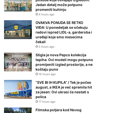
Jedan detalj može potpuno
promeniti kuhinju
4 hours ago
OVAKVA PONUDA SE RETKO
VIĐA: U ponedeljak se očekuju
redovi ispred LIDL-a, garderoba i
uređaji koje smo mesecima
čekali
5 hours ago
Stigla je nova Pepco kolekcija
tepiha: Ovi modeli mogu potpuno
promijeniti izgled prostorije, a ne
koštaju puno
16 hours ago
”SVE BI IH KUPILA” / Tek je počeo
august, a IKEA je već spremila hit
za jesen: Ovi ukrasi će nestati s
polica
17 hours ago
Filmska potjera kod Novog