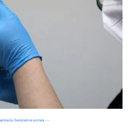
plikaciju Sandzaklive portala ---