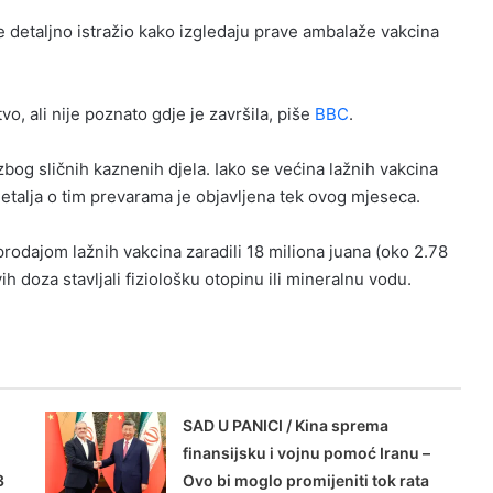
je detaljno istražio kako izgledaju prave ambalaže vakcina
vo, ali nije poznato gdje je završila, piše
BBC
.
bog sličnih kaznenih djela. Iako se većina lažnih vakcina
detalja o tim prevarama je objavljena tek ovog mjeseca.
rodajom lažnih vakcina zaradili 18 miliona juana (oko 2.78
h doza stavljali fiziološku otopinu ili mineralnu vodu.
SAD U PANICI / Kina sprema
finansijsku i vojnu pomoć Iranu –
3
Ovo bi moglo promijeniti tok rata