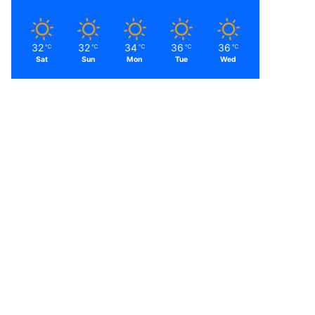
32
32
34
36
36
℃
℃
℃
℃
℃
Sat
Sun
Mon
Tue
Wed