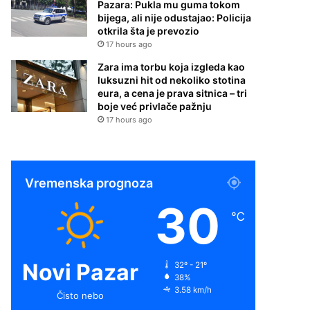
Pazara: Pukla mu guma tokom
bijega, ali nije odustajao: Policija
otkrila šta je prevozio
17 hours ago
Zara ima torbu koja izgleda kao
luksuzni hit od nekoliko stotina
eura, a cena je prava sitnica – tri
boje već privlače pažnju
17 hours ago
Vremenska prognoza
30
℃
Novi Pazar
32º - 21º
38%
3.58 km/h
Čisto nebo