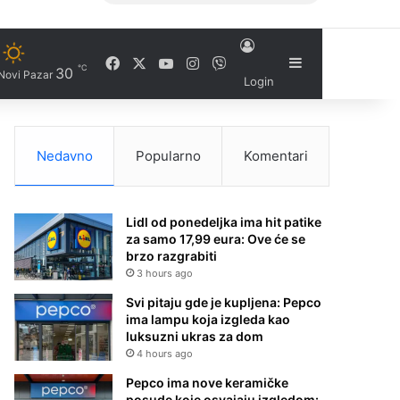
Facebook
X
YouTube
Instagram
Viber
Sidebar
℃
30
Novi Pazar
Login
Nedavno
Popularno
Komentari
Lidl od ponedeljka ima hit patike
za samo 17,99 eura: Ove će se
brzo razgrabiti
3 hours ago
Svi pitaju gde je kupljena: Pepco
ima lampu koja izgleda kao
luksuzni ukras za dom
4 hours ago
Pepco ima nove keramičke
posude koje osvajaju izgledom: