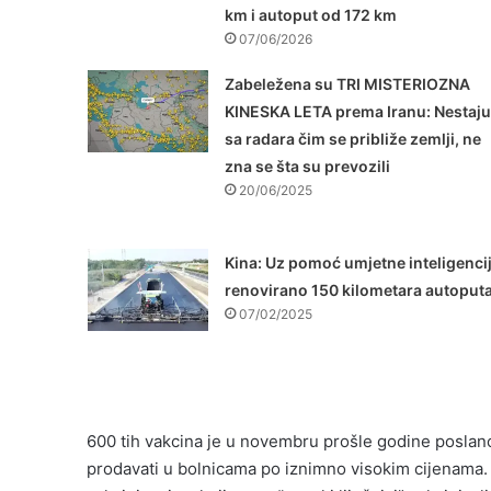
km i autoput od 172 km
07/06/2026
Zabeležena su TRI MISTERIOZNA
KINESKA LETA prema Iranu: Nestaju
sa radara čim se približe zemlji, ne
zna se šta su prevozili
20/06/2025
Kina: Uz pomoć umjetne inteligenci
renovirano 150 kilometara autoput
07/02/2025
600 tih vakcina je u novembru prošle godine poslano
prodavati u bolnicama po iznimno visokim cijenama. K