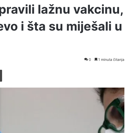
ravili lažnu vakcinu,
evo i šta su miješali u
0
1 minuta čitanja
Printaj