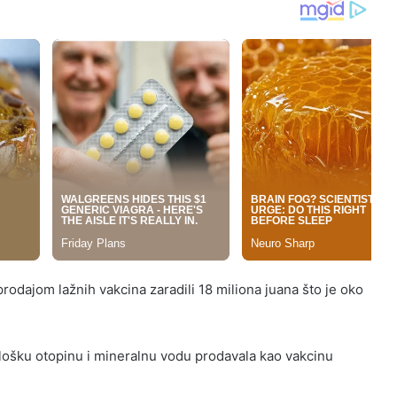
rodajom lažnih vakcina zaradili 18 miliona juana što je oko
ološku otopinu i mineralnu vodu prodavala kao vakcinu