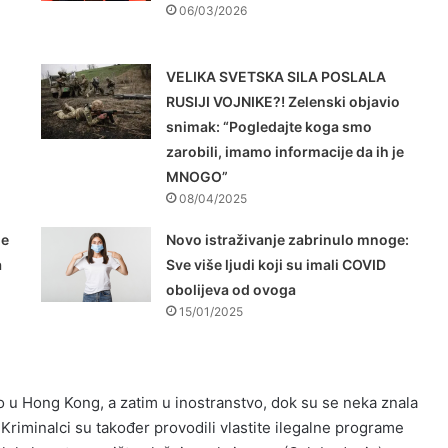
06/03/2026
VELIKA SVETSKA SILA POSLALA
RUSIJI VOJNIKE?! Zelenski objavio
snimak: “Pogledajte koga smo
zarobili, imamo informacije da ih je
MNOGO”
08/04/2025
je
Novo istraživanje zabrinulo mnoge:
a
Sve više ljudi koji su imali COVID
obolijeva od ovoga
15/01/2025
 u Hong Kong, a zatim u inostranstvo, dok su se neka znala
riminalci su također provodili vlastite ilegalne programe