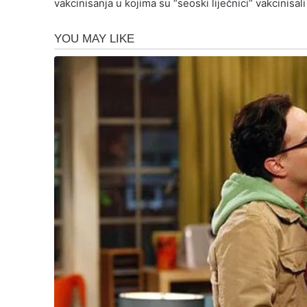
vakcinisanja u kojima su “seoski liječnici” vakcinis