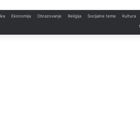
ika
Ekonomija
Obrazovanje
Religija
Socijalne teme
Kultura