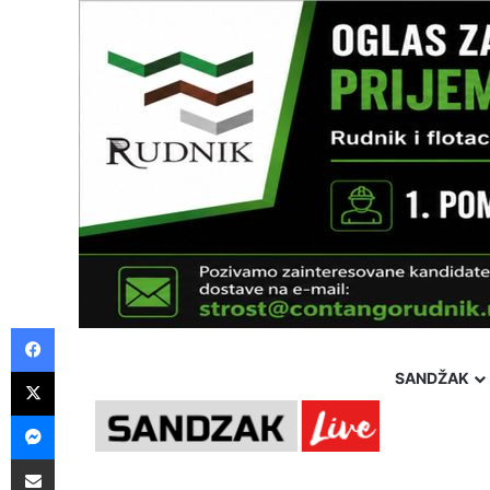
Facebook
X
SANDŽAK
Messenger
Pošalji preko E-Maila