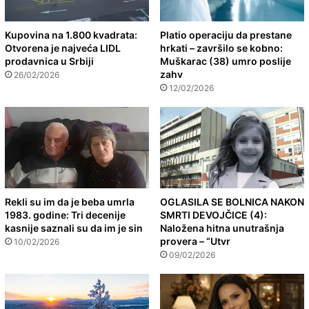
Kupovina na 1.800 kvadrata:
Platio operaciju da prestane
Otvorena je najveća LIDL
hrkati – završilo se kobno:
prodavnica u Srbiji
Muškarac (38) umro poslije
zahv
26/02/2026
12/02/2026
Rekli su im da je beba umrla
OGLASILA SE BOLNICA NAKON
1983. godine: Tri decenije
SMRTI DEVOJČICE (4):
kasnije saznali su da im je sin
Naložena hitna unutrašnja
provera – “Utvr
10/02/2026
09/02/2026