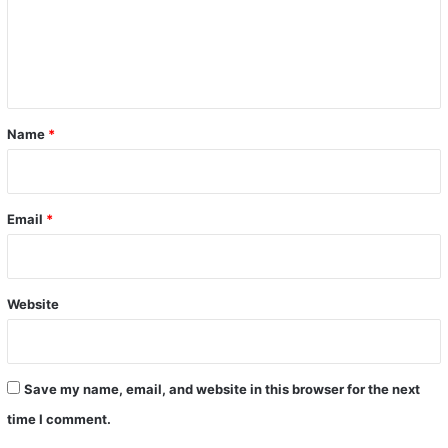
m
e
n
t
*
Name
*
Email
*
Website
Save my name, email, and website in this browser for the next
time I comment.