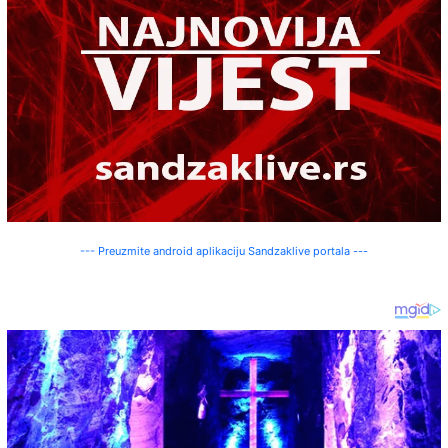
--- Preuzmite android aplikaciju Sandzaklive portala ---