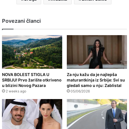
Povezani članci
NOVA BOLEST STIGLA U
Za nju kažu da je najlepša
SRBIJU! Prvo žarište otkriveno
maturantkinja iz Srbije: Svi su
u blizini Novog Pazara
gledali samo u nju: Zablistal
2 weeks ago
05/06/2026