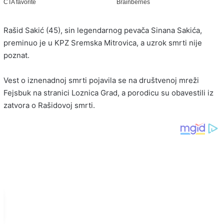
Rašid Sakić (45), sin legendarnog pevača Sinana Sakića,
preminuo je u KPZ Sremska Mitrovica, a uzrok smrti nije
poznat.
Vest o iznenadnoj smrti pojavila se na društvenoj mreži
Fejsbuk na stranici Loznica Grad, a porodicu su obavestili iz
zatvora o Rašidovoj smrti.