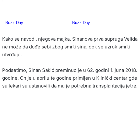
Kako se navodi, njegova majka, Sinanova prva supruga Velida
ne može da dođe sebi zbog smrti sina, dok se uzrok smrti
utvrđuje.
Podsetimo, Sinan Sakić preminuo je u 62. godini 1. juna 2018.
godine. On je u aprilu te godine primljen u Klinički centar gde
su lekari su ustanovili da mu je potrebna transplantacija jetre.