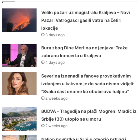
Veliki požari uz magistralu Kraljevo – Novi
Pazar: Vatrogasci gasili vatru na četiri
lokacije
3 days ago
Bura zbog Dine Merlina ne jenjava: Traže
zabranu koncerta u Kraljevu
4 days ago
Severina iznenadila fanove provokativnim
izdanjem u kakvom je do sada nismo vidjeli:
”Svaka čast onome ko obuče ovu haljinu”
2 weeks ago
BUDVA – Tragedija na plaži Mogren: Mladić iz
Srbije (30) utopio se u moru
2 weeks ago
Nakon povratka u Srbiju otvorio prtljag i