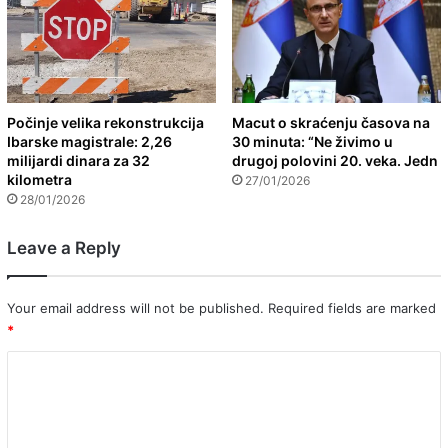
Počinje velika rekonstrukcija
Macut o skraćenju časova na
Ibarske magistrale: 2,26
30 minuta: “Ne živimo u
milijardi dinara za 32
drugoj polovini 20. veka. Jedn
kilometra
27/01/2026
28/01/2026
Leave a Reply
Your email address will not be published.
Required fields are marked
*
C
o
m