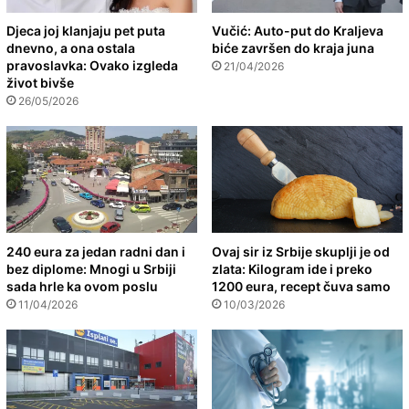
Djeca joj klanjaju pet puta
Vučić: Auto-put do Kraljeva
dnevno, a ona ostala
biće završen do kraja juna
pravoslavka: Ovako izgleda
21/04/2026
život bivše
26/05/2026
240 eura za jedan radni dan i
Ovaj sir iz Srbije skuplji je od
bez diplome: Mnogi u Srbiji
zlata: Kilogram ide i preko
sada hrle ka ovom poslu
1200 eura, recept čuva samo
11/04/2026
10/03/2026