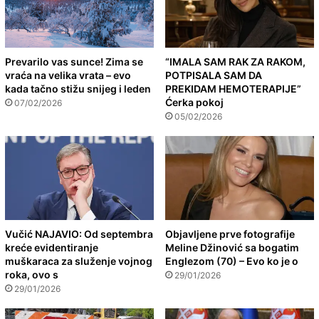
Prevarilo vas sunce! Zima se
“IMALA SAM RAK ZA RAKOM,
vraća na velika vrata – evo
POTPISALA SAM DA
kada tačno stižu snijeg i leden
PREKIDAM HEMOTERAPIJE”
Ćerka pokoj
07/02/2026
05/02/2026
Vučić NAJAVIO: Od septembra
Objavljene prve fotografije
kreće evidentiranje
Meline Džinović sa bogatim
muškaraca za služenje vojnog
Englezom (70) – Evo ko je o
roka, ovo s
29/01/2026
29/01/2026