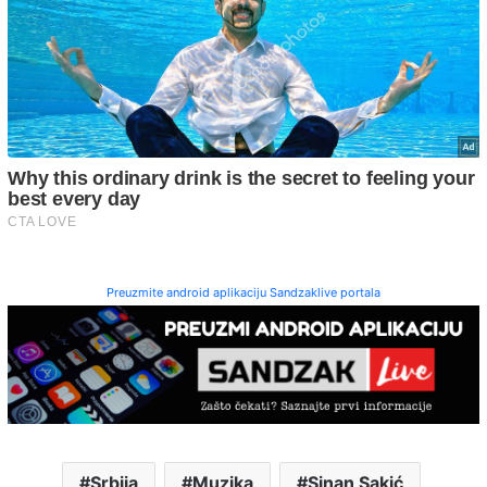
Preuzmite android aplikaciju Sandzaklive portala
Srbija
Muzika
Sinan Sakić