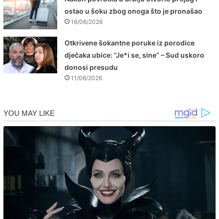
ostao u šoku zbog onoga što je pronašao
16/06/2026
Otkrivene šokantne poruke iz porodice
dječaka ubice: “Je*i se, sine” – Sud uskoro
donosi presudu
11/06/2026