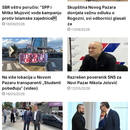
SBR oštro poručio: ”SPP i
Skupština Novog Pazara
Mitko Mujović vode kampanju
donijela važnu odluku o
protiv Islamske zajednice
Rogozni, svi odbornici glasali
za
16/06/2026
11/06/2026
Na više lokacija u Novom
Razrešen poverenik SNS za
Pazaru transparenti „Studenti
Novi Pazar Nikola Jolović
pobeđuju“ (video)
12/05/2026
16/05/2026