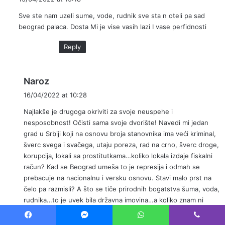
y
Sve ste nam uzeli sume, vode, rudnik sve sta n oteli pa sad
s
beograd palaca. Dosta Mi je vise vasih lazi I vase perfidnosti
:
Reply
s
Naroz
a
16/04/2022 at 10:28
y
Najlakše je drugoga okriviti za svoje neuspehe i
s
nesposobnost! Očisti sama svoje dvorište! Navedi mi jedan
:
grad u Srbiji koji na osnovu broja stanovnika ima veći kriminal,
šverc svega i svačega, utaju poreza, rad na crno, šverc droge,
korupcija, lokali sa prostitutkama…koliko lokala izdaje fiskalni
račun? Kad se Beograd umeša to je represija i odmah se
prebacuje na nacionalnu i versku osnovu. Stavi malo prst na
čelo pa razmisli? A što se tiče prirodnih bogatstva šuma, voda,
rudnika…to je uvek bila državna imovina…a koliko znam ni
jedan rudnik, reka ili šuma nisu prebačeni u BG. Iz tvojih
komentara izbija samo čista mržnja, nikakvi argumenti. Sve
Facebook
Messenger
WhatsApp
Viber