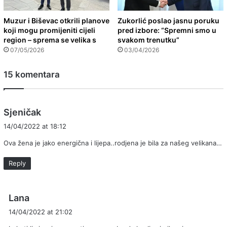
Muzur i Biševac otkrili planove
Zukorlić poslao jasnu poruku
koji mogu promijeniti cijeli
pred izbore: “Spremni smo u
region – sprema se velika s
svakom trenutku”
07/05/2026
03/04/2026
15 komentara
s
Sjeničak
a
14/04/2022 at 18:12
y
Ova žena je jako energična i lijepa..rodjena je bila za našeg velikana…
s
:
Reply
s
Lana
a
14/04/2022 at 21:02
y