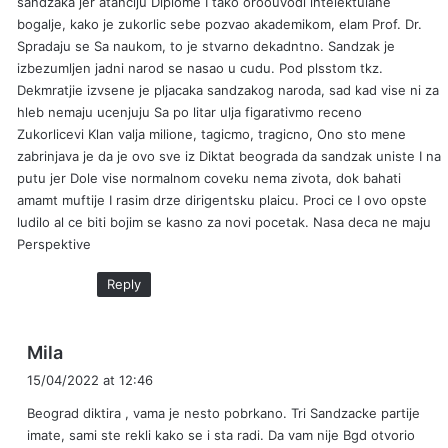
sandzaka jer atanciju Diplome I tako oroouvodi intelektulane
bogalje, kako je zukorlic sebe pozvao akademikom, elam Prof. Dr.
Spradaju se Sa naukom, to je stvarno dekadntno. Sandzak je
izbezumljen jadni narod se nasao u cudu. Pod plsstom tkz.
Dekmratjie izvsene je pljacaka sandzakog naroda, sad kad vise ni za
hleb nemaju ucenjuju Sa po litar ulja figarativmo receno
Zukorlicevi Klan valja milione, tagicmo, tragicno, Ono sto mene
zabrinjava je da je ovo sve iz Diktat beograda da sandzak uniste I na
putu jer Dole vise normalnom coveku nema zivota, dok bahati
amamt muftije I rasim drze dirigentsku plaicu. Proci ce I ovo opste
ludilo al ce biti bojim se kasno za novi pocetak. Nasa deca ne maju
Perspektive
Reply
s
Mila
a
15/04/2022 at 12:46
y
Beograd diktira , vama je nesto pobrkano. Tri Sandzacke partije
s
imate, sami ste rekli kako se i sta radi. Da vam nije Bgd otvorio
: