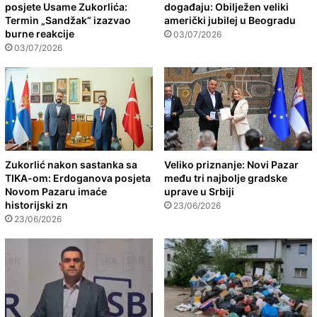
posjete Usame Zukorlića:
događaju: Obilježen veliki
Termin „Sandžak“ izazvao
američki jubilej u Beogradu
burne reakcije
03/07/2026
03/07/2026
Zukorlić nakon sastanka sa
Veliko priznanje: Novi Pazar
TIKA-om: Erdoganova posjeta
među tri najbolje gradske
Novom Pazaru imaće
uprave u Srbiji
historijski zn
23/06/2026
23/06/2026