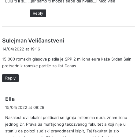
Lulu ti li si……jer samo ti mozes sebe da hvalis…i niko vise
s
:
Reply
s
Sulejman Veličanstveni
a
14/04/2022 at 19:16
y
15 000 romskih glasova platila je SPP 2 miliona eura kaže Srđan Šain
s
pretsednik romske partije za list Danas.
:
Reply
s
Ella
a
15/04/2022 at 08:29
y
Nazalost ovi lokalni politicari se igraju milionima eura, znam licno
s
jednog Dr. Prava Sa muftijonog takozvanog fakultet a Koji nije u
:
stanju da polozi sudjski pravodnazni isipit, Taj fakultet je zlo