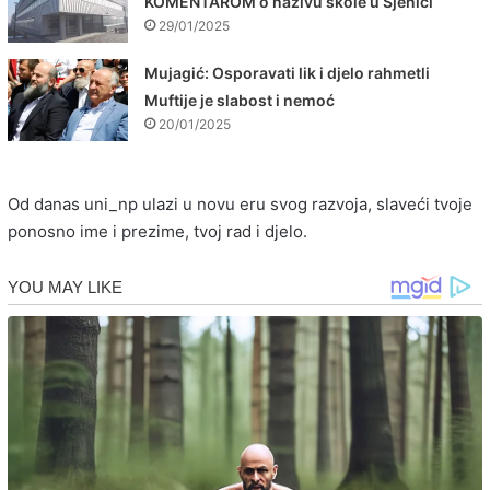
KOMENTAROM o nazivu škole u Sjenici
29/01/2025
Mujagić: Osporavati lik i djelo rahmetli
Muftije je slabost i nemoć
20/01/2025
Od danas uni_np ulazi u novu eru svog razvoja, slaveći tvoje
ponosno ime i prezime, tvoj rad i djelo.