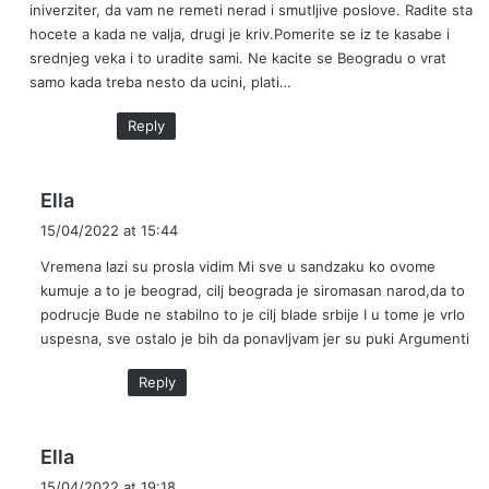
iniverziter, da vam ne remeti nerad i smutljive poslove. Radite sta
hocete a kada ne valja, drugi je kriv.Pomerite se iz te kasabe i
srednjeg veka i to uradite sami. Ne kacite se Beogradu o vrat
samo kada treba nesto da ucini, plati…
Reply
s
Ella
a
15/04/2022 at 15:44
y
Vremena lazi su prosla vidim Mi sve u sandzaku ko ovome
s
kumuje a to je beograd, cilj beograda je siromasan narod,da to
:
podrucje Bude ne stabilno to je cilj blade srbije I u tome je vrlo
uspesna, sve ostalo je bih da ponavljvam jer su puki Argumenti
Reply
s
Ella
a
15/04/2022 at 19:18