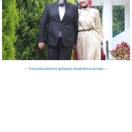
--- Preuzmite android aplikaciju Sandzaklive portala ---