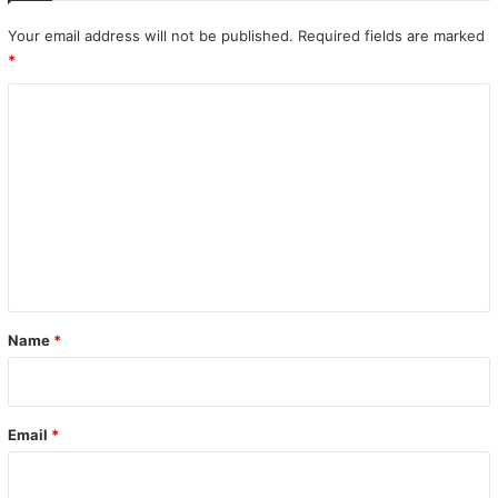
Your email address will not be published.
Required fields are marked
*
C
o
m
m
e
n
t
*
Name
*
Email
*