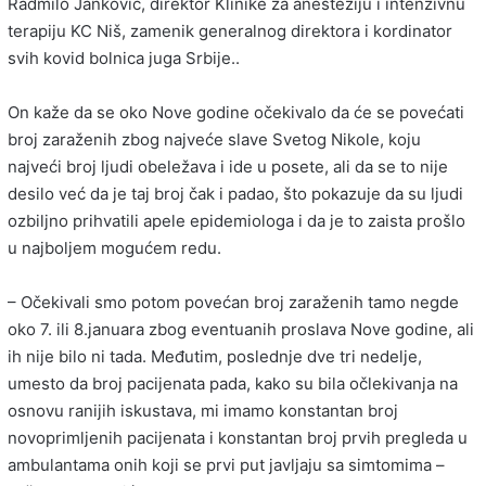
Radmilo Janković, direktor Klinike za anesteziju i intenzivnu
terapiju KC Niš, zamenik generalnog direktora i kordinator
svih kovid bolnica juga Srbije..
On kaže da se oko Nove godine očekivalo da će se povećati
broj zaraženih zbog najveće slave Svetog Nikole, koju
najveći broj ljudi obeležava i ide u posete, ali da se to nije
desilo već da je taj broj čak i padao, što pokazuje da su ljudi
ozbiljno prihvatili apele epidemiologa i da je to zaista prošlo
u najboljem mogućem redu.
– Očekivali smo potom povećan broj zaraženih tamo negde
oko 7. ili 8.januara zbog eventuanih proslava Nove godine, ali
ih nije bilo ni tada. Međutim, poslednje dve tri nedelje,
umesto da broj pacijenata pada, kako su bila očlekivanja na
osnovu ranijih iskustava, mi imamo konstantan broj
novoprimljenih pacijenata i konstantan broj prvih pregleda u
ambulantama onih koji se prvi put javljaju sa simtomima –