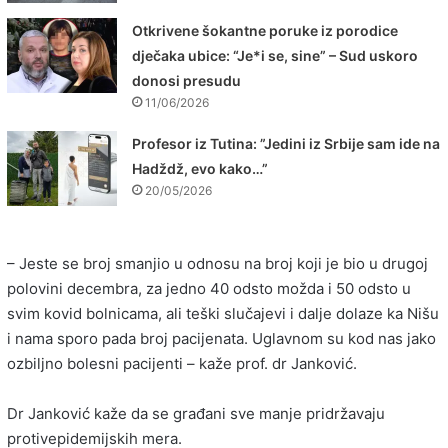
Otkrivene šokantne poruke iz porodice
dječaka ubice: “Je*i se, sine” – Sud uskoro
donosi presudu
11/06/2026
Profesor iz Tutina: ”Jedini iz Srbije sam ide na
Hadždž, evo kako…”
20/05/2026
– Jeste se broj smanjio u odnosu na broj koji je bio u drugoj
polovini decembra, za jedno 40 odsto možda i 50 odsto u
svim kovid bolnicama, ali teški slučajevi i dalje dolaze ka Nišu
i nama sporo pada broj pacijenata. Uglavnom su kod nas jako
ozbiljno bolesni pacijenti – kaže prof. dr Janković.
Dr Janković kaže da se građani sve manje pridržavaju
protivepidemijskih mera.