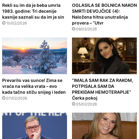
Rekli su im da je beba umrla
OGLASILA SE BOLNICA NAKON
1983. godine: Tri decenije
SMRTI DEVOJČICE (4):
kasnije saznali su da im je sin
Naložena hitna unutrašnja
provera – “Utvr
10/02/2026
09/02/2026
Prevarilo vas sunce! Zima se
“IMALA SAM RAK ZA RAKOM,
vraća na velika vrata – evo
POTPISALA SAM DA
kada tačno stižu snijeg i leden
PREKIDAM HEMOTERAPIJE”
Ćerka pokoj
07/02/2026
05/02/2026