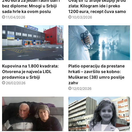
240 eura za jedan radni dan i
Ovaj sir iz Srbije skuplji je od
bez diplome: Mnogi u Srbiji
zlata: Kilogram ide i preko
sada hrle ka ovom poslu
1200 eura, recept čuva samo
11/04/2026
10/03/2026
Kupovina na 1.800 kvadrata:
Platio operaciju da prestane
Otvorena je najveća LIDL
hrkati – završilo se kobno:
prodavnica u Srbiji
Muškarac (38) umro poslije
zahv
26/02/2026
12/02/2026