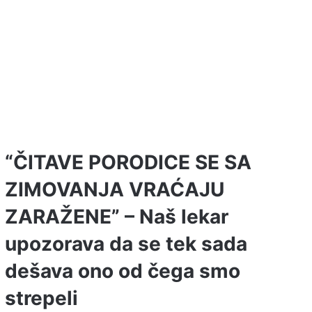
“ČITAVE PORODICE SE SA
ZIMOVANJA VRAĆAJU
ZARAŽENE” – Naš lekar
upozorava da se tek sada
dešava ono od čega smo
strepeli