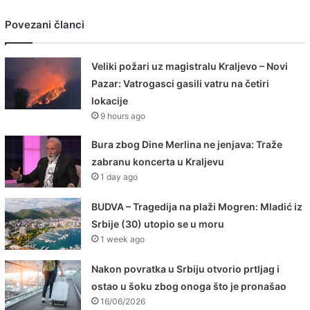
Povezani članci
Veliki požari uz magistralu Kraljevo – Novi
Pazar: Vatrogasci gasili vatru na četiri
lokacije
9 hours ago
Bura zbog Dine Merlina ne jenjava: Traže
zabranu koncerta u Kraljevu
1 day ago
BUDVA – Tragedija na plaži Mogren: Mladić iz
Srbije (30) utopio se u moru
1 week ago
Nakon povratka u Srbiju otvorio prtljag i
ostao u šoku zbog onoga što je pronašao
16/06/2026