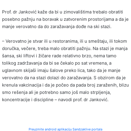
Prof. dr Janković kaže da bi u zimovalištima trebalo obratiti
posebno pažnju na boravak u zatvorenim prostorijama a da je
manje verovatno da do zaražavanja dođe na ski stazi.
– Verovatno je stvar ili u restoranima, ili u smeštaju, ili tokom
doručka, večere, treba malo obratiti pažnju. Na stazi je manja
šansa, ski liftovi i žičare rade relativno brzo, nema tamo
tolikog zadržavanja da bi se čekalo po sat vremena, a
uglavnom skijaši imaju šalove preko lica, tako da je manje
verovatno da na stazi dolazi do zaražavanja. S obzirom da je
krenula vakcinacija i da je počeo da pada broj zaraženih, blizu
smo rešenja ali je potrebno samo još malo strpljenja,
koncentracije i discipline – navodi prof. dr Janković.
Preuzmite android aplikaciju Sandzaklive portala