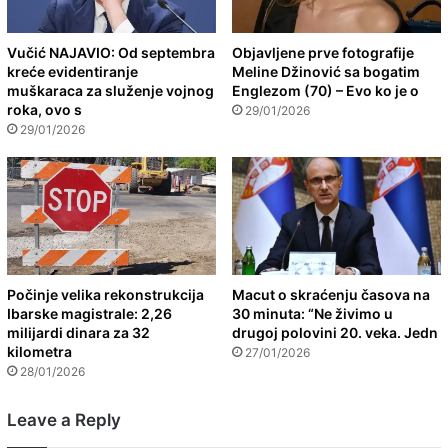
Vučić NAJAVIO: Od septembra
Objavljene prve fotografije
kreće evidentiranje
Meline Džinović sa bogatim
muškaraca za služenje vojnog
Englezom (70) – Evo ko je o
roka, ovo s
29/01/2026
29/01/2026
Počinje velika rekonstrukcija
Macut o skraćenju časova na
Ibarske magistrale: 2,26
30 minuta: “Ne živimo u
milijardi dinara za 32
drugoj polovini 20. veka. Jedn
kilometra
27/01/2026
28/01/2026
Leave a Reply