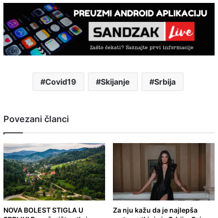
Covid19
Skijanje
Srbija
Povezani članci
NOVA BOLEST STIGLA U
Za nju kažu da je najlepša