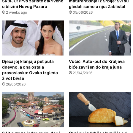
SRBIJU! Prvo žarište otkriveno
maturantkinja iz Srbije: Svi su
u blizini Novog Pazara
gledali samo u nju: Zablistal
2 weeks ago
05/06/2026
Djeca joj klanjaju pet puta
Vučić: Auto-put do Kraljeva
dnevno, a ona ostala
biće završen do kraja juna
pravoslavka: Ovako izgleda
21/04/2026
život bivše
26/05/2026