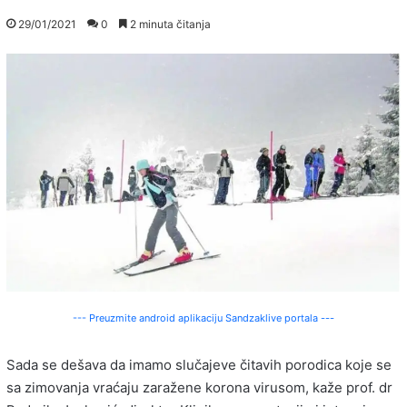
29/01/2021
0
2 minuta čitanja
--- Preuzmite android aplikaciju Sandzaklive portala ---
Sada se dešava da imamo slučajeve čitavih porodica koje se
sa zimovanja vraćaju zaražene korona virusom, kaže prof. dr