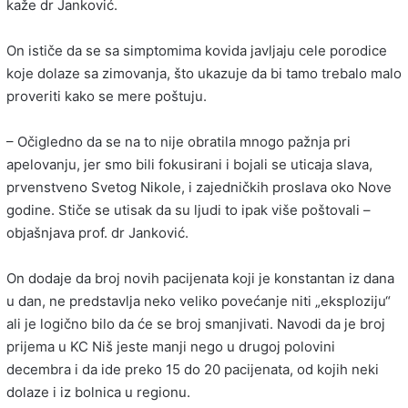
kaže dr Janković.
On ističe da se sa simptomima kovida javljaju cele porodice
koje dolaze sa zimovanja, što ukazuje da bi tamo trebalo malo
proveriti kako se mere poštuju.
– Očigledno da se na to nije obratila mnogo pažnja pri
apelovanju, jer smo bili fokusirani i bojali se uticaja slava,
prvenstveno Svetog Nikole, i zajedničkih proslava oko Nove
godine. Stiče se utisak da su ljudi to ipak više poštovali –
objašnjava prof. dr Janković.
On dodaje da broj novih pacijenata koji je konstantan iz dana
u dan, ne predstavlja neko veliko povećanje niti „eksploziju“
ali je logično bilo da će se broj smanjivati. Navodi da je broj
prijema u KC Niš jeste manji nego u drugoj polovini
decembra i da ide preko 15 do 20 pacijenata, od kojih neki
dolaze i iz bolnica u regionu.