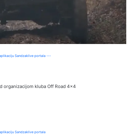
plikaciju Sandzaklive portala ---
d organizacijom kluba Off Road 4×4
plikaciju Sandzaklive portala