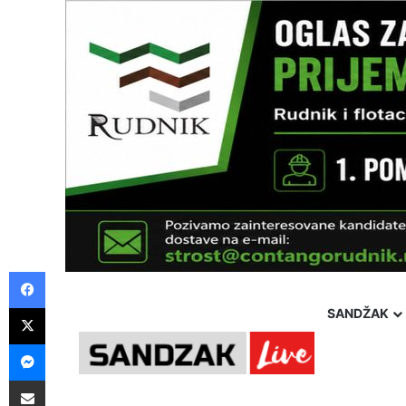
Facebook
X
SANDŽAK
Messenger
Thursday, 6 August 2026
Politika
Društvo
Hron
Pošalji preko E-Maila