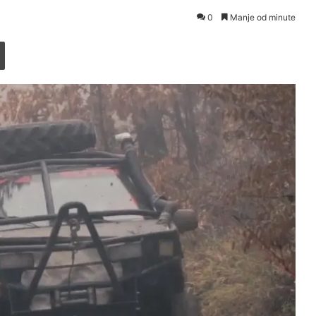
0
Manje od minute
Printaj