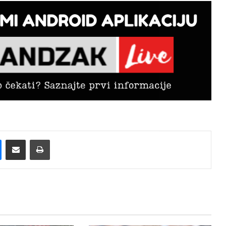
Messenger
Pošalji preko E-Maila
Printaj