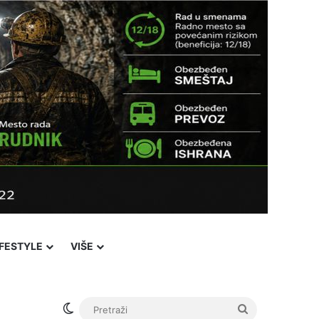
IFESTYLE
VIŠE
Facebook
X
YouTube
Instagram
Viber
Sidebar
℃
33
Novi Pazar
Login
Switch skin
Pretraži