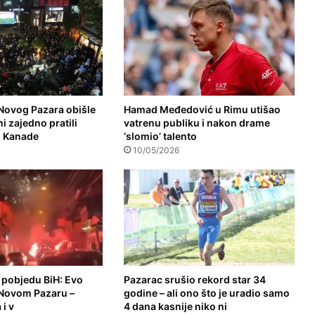
 Novog Pazara obišle
Hamad Međedović u Rimu utišao
 zajedno pratili
vatrenu publiku i nakon drame
i Kanade
‘slomio’ talento
10/05/2026
ja pobjedu BiH: Evo
Pazarac srušio rekord star 34
u Novom Pazaru –
godine – ali ono što je uradio samo
 i v
4 dana kasnije niko ni