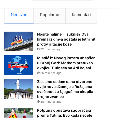
Nedavno
Popularno
Komentari
Nosite haljine ili suknje? Ova
krema iz dm-a postala je letni hit
protiv iritacije kože
22 minutes ago
Mladić iz Novog Pazara uhapšen
u Crnoj Gori: Motkom pretukao
dvojicu Tutinaca na Adi Bojani
35 minutes ago
Za samo sedam dana otvorene
dvije nove džamije u Rožajama –
svečanost u Njegušima okupila
brojne zvanice
38 minutes ago
Potpuna obustava saobraćaja
prema Tutinu: Evo kada nećete