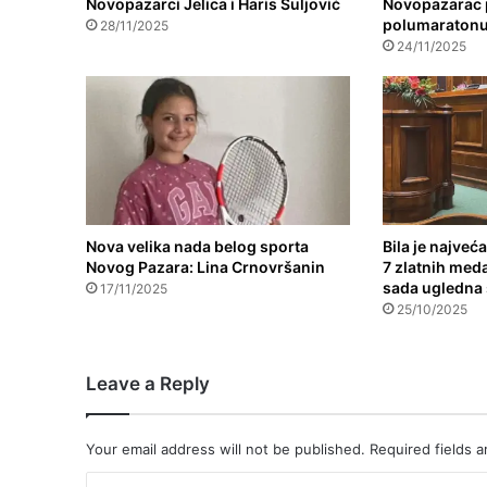
Novopazarci Jelica i Haris Suljović
Novopazarac 
polumaratonu 
28/11/2025
24/11/2025
Nova velika nada belog sporta
Bila je najveća
Novog Pazara: Lina Crnovršanin
7 zlatnih meda
sada ugledna
17/11/2025
25/10/2025
Leave a Reply
Your email address will not be published.
Required fields 