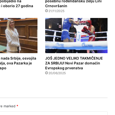
pobijedio na
posebnu rođendansku želju Lini
i oborio 27 godina
Crnovršanin
21/11/2025
 nada Srbije, osvojila
JOŠ JEDNO VELIKO TAKMIČENJE
lja, ova Pazarka je
ZA SRBIJU! Novi Pazar domaćin
 spo
Evropskog prvenstva
20/06/2025
are marked
*