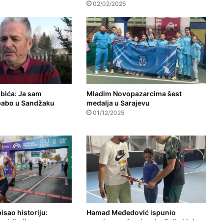
02/02/2026
ibića: Ja sam
Mladim Novopazarcima šest
babo u Sandžaku
medalja u Sarajevu
01/12/2025
pisao historiju:
Hamad Međedović ispunio