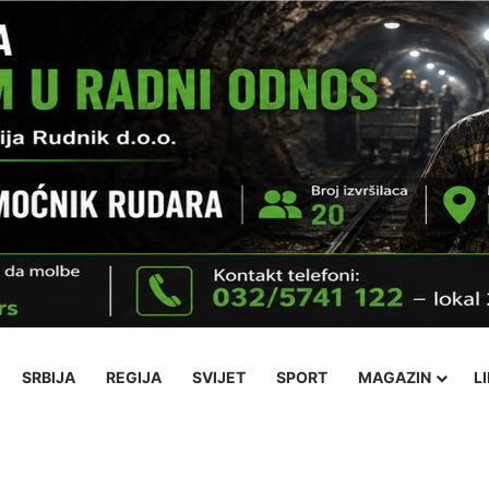
SRBIJA
REGIJA
SVIJET
SPORT
MAGAZIN
L
ika
Ekonomija
Obrazovanje
Religija
Socijalne teme
Kultura