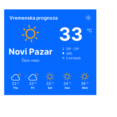
Vremenska prognoza
33
℃
Novi Pazar
33º - 23º
28%
2.44 km/h
Čisto nebo
33
33
33
34
36
℃
℃
℃
℃
℃
Thu
Fri
Sat
Sun
Mon