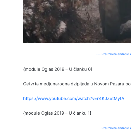
--- Preuzmite android a
{module Oglas 2019 – U članku 0}
Cetvrta medjunarodna dzipijada u Novom Pazaru po
https://www.youtube.com/watch?v=r4KJZetMytA
{module Oglas 2019 – U članku 1}
Preuzmite android a