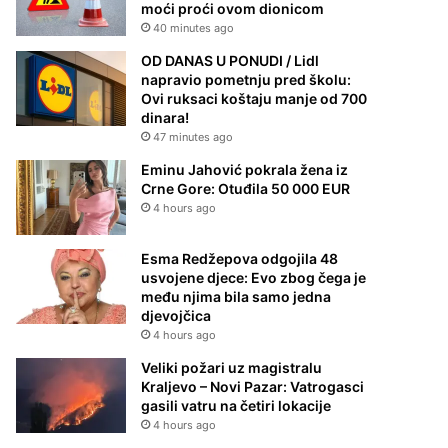
moći proći ovom dionicom
40 minutes ago
OD DANAS U PONUDI / Lidl
napravio pometnju pred školu:
Ovi ruksaci koštaju manje od 700
dinara!
47 minutes ago
Eminu Jahović pokrala žena iz
Crne Gore: Otuđila 50 000 EUR
4 hours ago
Esma Redžepova odgojila 48
usvojene djece: Evo zbog čega je
među njima bila samo jedna
djevojčica
4 hours ago
Veliki požari uz magistralu
Kraljevo – Novi Pazar: Vatrogasci
gasili vatru na četiri lokacije
4 hours ago