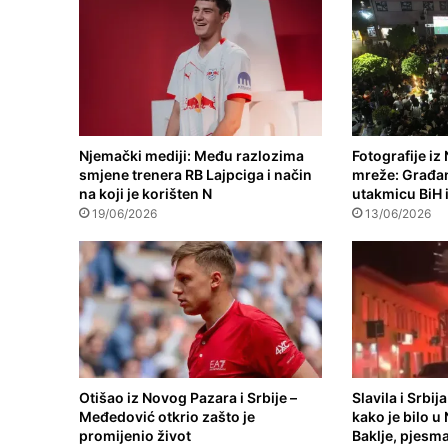
Njemački mediji: Među razlozima
Fotografije iz
smjene trenera RB Lajpciga i način
mreže: Građani
na koji je korišten N
utakmicu BiH 
19/06/2026
13/06/2026
Otišao iz Novog Pazara i Srbije –
Slavila i Srbi
Međedović otkrio zašto je
kako je bilo 
promijenio život
Baklje, pjesma