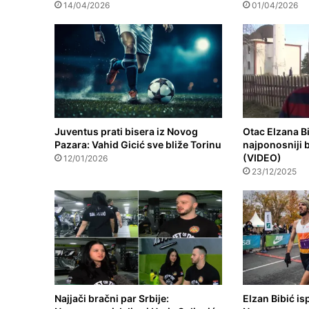
14/04/2026
01/04/2026
Juventus prati bisera iz Novog
Otac Elzana B
Pazara: Vahid Gicić sve bliže Torinu
najponosniji 
(VIDEO)
12/01/2026
23/12/2025
Najjači bračni par Srbije:
Elzan Bibić is