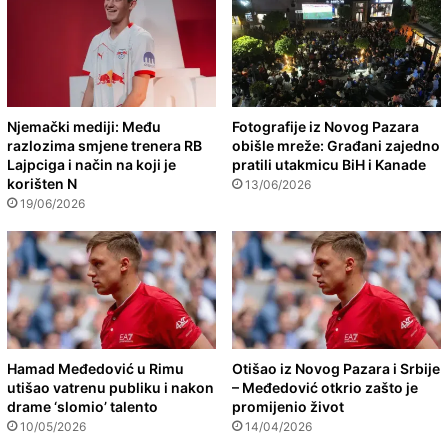
Njemački mediji: Među
Fotografije iz Novog Pazara
razlozima smjene trenera RB
obišle mreže: Građani zajedno
Lajpciga i način na koji je
pratili utakmicu BiH i Kanade
korišten N
13/06/2026
19/06/2026
Hamad Međedović u Rimu
Otišao iz Novog Pazara i Srbije
utišao vatrenu publiku i nakon
– Međedović otkrio zašto je
drame ‘slomio’ talento
promijenio život
10/05/2026
14/04/2026