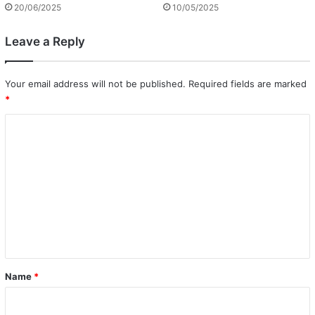
20/06/2025
10/05/2025
Leave a Reply
Your email address will not be published.
Required fields are marked
*
C
o
m
m
e
n
t
*
Name
*