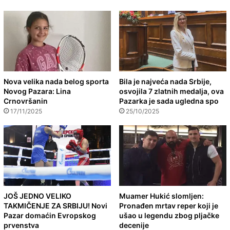
Nova velika nada belog sporta
Bila je najveća nada Srbije,
Novog Pazara: Lina
osvojila 7 zlatnih medalja, ova
Crnovršanin
Pazarka je sada ugledna spo
17/11/2025
25/10/2025
JOŠ JEDNO VELIKO
Muamer Hukić slomljen:
TAKMIČENJE ZA SRBIJU! Novi
Pronađen mrtav reper koji je
Pazar domaćin Evropskog
ušao u legendu zbog pljačke
prvenstva
decenije