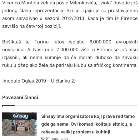
Vićenco Montela želi da posle Milenkovića, „viola“ dovede još
jednog člana reprezentacije Srbije. Ljajić je sa proslavljenim
asom sarađivao u sezoni 2012/2013, kada je tim iz Firence
završio na četvrtoj poziciji.
Bešiktaš je Torinu letos isplatio 6.000.000 evropskih
novčanica, Al Nasr nudi 2.000.000 više, u Firenci se još nisu
izjasnili, ali nema sumnje da će morati duboko da zavuku
ruku u džep ako žele da pariraju klubu sa afričkog kontinenta.
{module Oglas 2019 – U članku 2}
Povezani članci
Sinsay ima organizatore koji prave red tamo
gde ga nema: Ovi komadi koštaju sitnicu, a
rešavaju veliki problem u kuhinji
10 hours ago