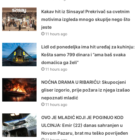
Kakav hit iz Sinsaya! Prekrivač sa cvetnim
motivima izgleda mnogo skuplje nego što
jeste
11 hours ago
Lidl od ponedeljka ima hit uređaj za kuhinju:
Košta samo 799 dinara i ”ama baš svaka
domaćica ga želi”
11 hours ago
NOĆNA DRAMA U RIBARIĆU: Skupocjeni
gliser izgorio, prije požara iz njega izašao
nepoznati mladić
11 hours ago
OVO JE MLADIĆ KOJI JE POGINUO KOD
ULCINJA: Emir (22) danas sahranjen u
Novom Pazaru, brat mu teško povrijeđen
11 hours ago