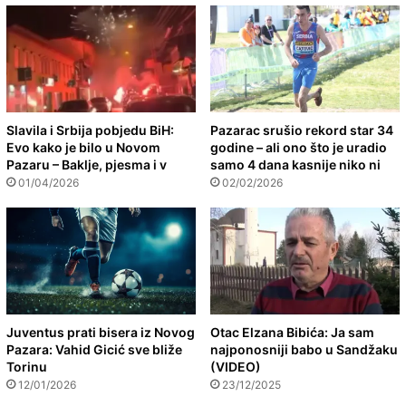
Slavila i Srbija pobjedu BiH:
Pazarac srušio rekord star 34
Evo kako je bilo u Novom
godine – ali ono što je uradio
Pazaru – Baklje, pjesma i v
samo 4 dana kasnije niko ni
01/04/2026
02/02/2026
Juventus prati bisera iz Novog
Otac Elzana Bibića: Ja sam
Pazara: Vahid Gicić sve bliže
najponosniji babo u Sandžaku
Torinu
(VIDEO)
12/01/2026
23/12/2025