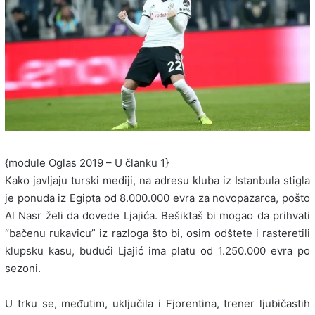
{module Oglas 2019 – U članku 1}
Kako javljaju turski mediji, na adresu kluba iz Istanbula stigla
je ponuda iz Egipta od 8.000.000 evra za novopazarca, pošto
Al Nasr želi da dovede Ljajića. Bešiktaš bi mogao da prihvati
“bačenu rukavicu” iz razloga što bi, osim odštete i rasteretili
klupsku kasu, budući Ljajić ima platu od 1.250.000 evra po
sezoni.
U trku se, međutim, uključila i Fjorentina, trener ljubičastih