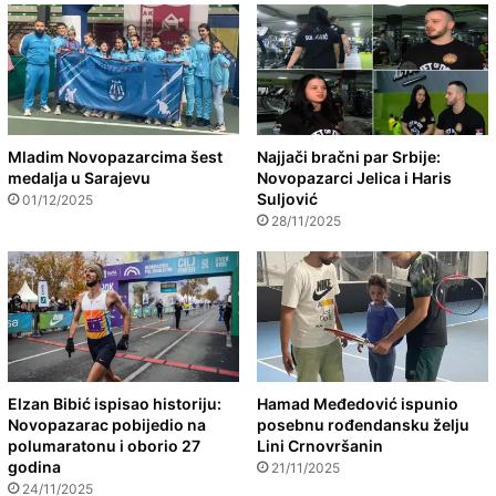
Mladim Novopazarcima šest
Najjači bračni par Srbije:
medalja u Sarajevu
Novopazarci Jelica i Haris
Suljović
01/12/2025
28/11/2025
Elzan Bibić ispisao historiju:
Hamad Međedović ispunio
Novopazarac pobijedio na
posebnu rođendansku želju
polumaratonu i oborio 27
Lini Crnovršanin
godina
21/11/2025
24/11/2025