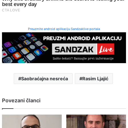
Preuzmite android aplikaciju Sandzaklive portala
Saobraćajna nesreća
Rasim Ljajić
Povezani članci