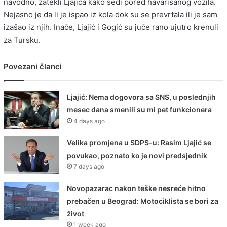
navodno, zatekli Ljajića kako sedi pored havarisanog vozila.
Nejasno je da li je ispao iz kola dok su se prevrtala ili je sam
izašao iz njih. Inače, Ljajić i Gogić su juče rano ujutro krenuli
za Tursku.
Povezani članci
Ljajić: Nema dogovora sa SNS, u poslednjih
mesec dana smenili su mi pet funkcionera
4 days ago
Velika promjena u SDPS-u: Rasim Ljajić se
povukao, poznato ko je novi predsjednik
7 days ago
Novopazarac nakon teške nesreće hitno
prebačen u Beograd: Motociklista se bori za
život
1 week ago