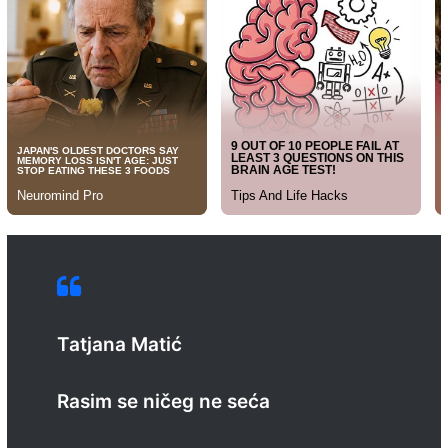
Tatjana Matić
Rasim se ničeg ne seća