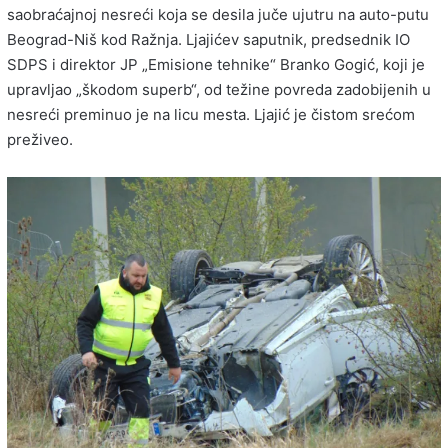
saobraćajnoj nesreći koja se desila juče ujutru na auto-putu
Beograd-Niš kod Ražnja. Ljajićev saputnik, predsednik IO
SDPS i direktor JP „Emisione tehnike“ Branko Gogić, koji je
upravljao „škodom superb“, od težine povreda zadobijenih u
nesreći preminuo je na licu mesta. Ljajić je čistom srećom
preživeo.