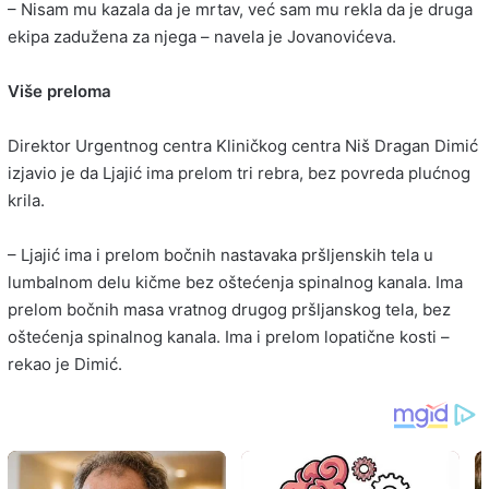
– Nisam mu kazala da je mrtav, već sam mu rekla da je druga
ekipa zadužena za njega – navela je Jovanovićeva.
Više preloma
Direktor Urgentnog centra Kliničkog centra Niš Dragan Dimić
izjavio je da Ljajić ima prelom tri rebra, bez povreda plućnog
krila.
– Ljajić ima i prelom bočnih nastavaka pršljenskih tela u
lumbalnom delu kičme bez oštećenja spinalnog kanala. Ima
prelom bočnih masa vratnog drugog pršljanskog tela, bez
oštećenja spinalnog kanala. Ima i prelom lopatične kosti –
rekao je Dimić.