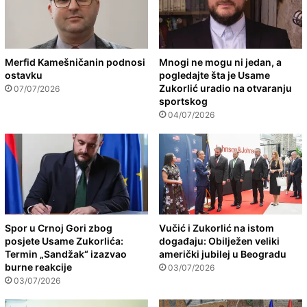
Merfid Kamešničanin podnosi
Mnogi ne mogu ni jedan, a
ostavku
pogledajte šta je Usame
Zukorlić uradio na otvaranju
07/07/2026
sportskog
04/07/2026
Spor u Crnoj Gori zbog
Vučić i Zukorlić na istom
posjete Usame Zukorlića:
događaju: Obilježen veliki
Termin „Sandžak“ izazvao
američki jubilej u Beogradu
burne reakcije
03/07/2026
03/07/2026