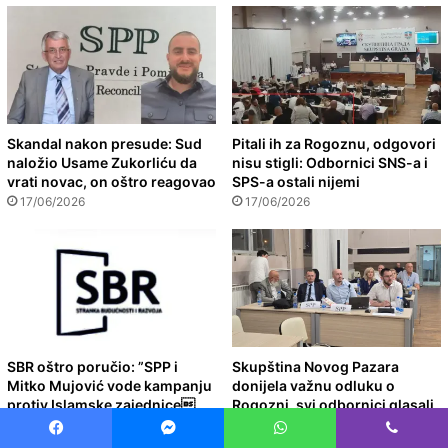
Skandal nakon presude: Sud
Pitali ih za Rogoznu, odgovori
naložio Usame Zukorliću da
nisu stigli: Odbornici SNS-a i
vrati novac, on oštro reagovao
SPS-a ostali nijemi
17/06/2026
17/06/2026
SBR oštro poručio: ”SPP i
Skupština Novog Pazara
Mitko Mujović vode kampanju
donijela važnu odluku o
protiv Islamske zajednice
Rogozni, svi odbornici glasali
za
16/06/2026
11/06/2026
Facebook
Messenger
WhatsApp
Viber