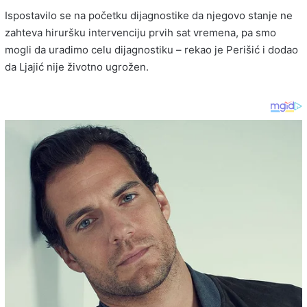
Ispostavilo se na početku dijagnostike da njegovo stanje ne
zahteva hiruršku intervenciju prvih sat vremena, pa smo
mogli da uradimo celu dijagnostiku – rekao je Perišić i dodao
da Ljajić nije životno ugrožen.