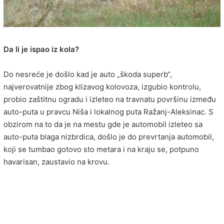
Da li je ispao iz kola?
Do nesreće je došlo kad je auto „škoda superb“,
najverovatnije zbog klizavog kolovoza, izgubio kontrolu,
probio zaštitnu ogradu i izleteo na travnatu površinu između
auto-puta u pravcu Niša i lokalnog puta Ražanj-Aleksinac. S
obzirom na to da je na mestu gde je automobil izleteo sa
auto-puta blaga nizbrdica, došlo je do prevrtanja automobil,
koji se tumbao gotovo sto metara i na kraju se, potpuno
havarisan, zaustavio na krovu.