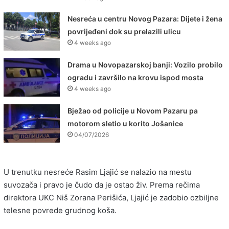
Nesreća u centru Novog Pazara: Dijete i žena
povrijeđeni dok su prelazili ulicu
4 weeks ago
Drama u Novopazarskoj banji: Vozilo probilo
ogradu i završilo na krovu ispod mosta
4 weeks ago
Bježao od policije u Novom Pazaru pa
motorom sletio u korito Jošanice
04/07/2026
U trenutku nesreće Rasim Ljajić se nalazio na mestu
suvozača i pravo je čudo da je ostao živ. Prema rečima
direktora UKC Niš Zorana Perišića, Ljajić je zadobio ozbiljne
telesne povrede grudnog koša.