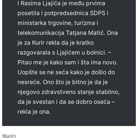
l Rasima Ljajića je među prvima
posetila i potpredsednica SDPS i
ministarka trgovine, turizma i
telekomunikacija Tatjana Matić. Ona
je za Kurir rekla da je kratko
razgovarala s Ljajićem u bolnici. –
Pitao me je kako sam i šta ima novo.
Uopšte se ne seća kako je došlo do
nesreće. Ono što je bitno je da je
njegovo zdravstveno stanje stabilno,
da je svestan i da se dobro oseća –
rekla je ona.
(Kurir)