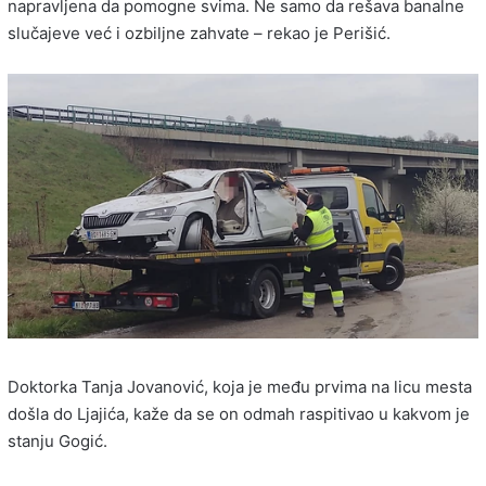
napravljena da pomogne svima. Ne samo da rešava banalne
slučajeve već i ozbiljne zahvate – rekao je Perišić.
Doktorka Tanja Jovanović, koja je među prvima na licu mesta
došla do Ljajića, kaže da se on odmah raspitivao u kakvom je
stanju Gogić.