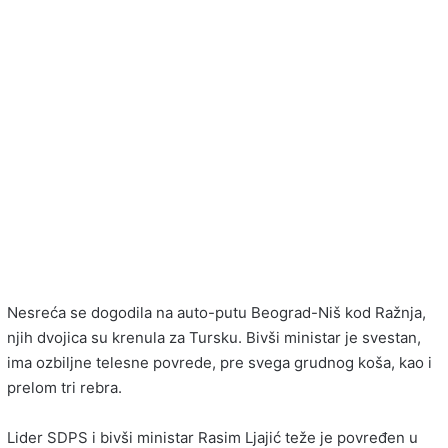
Nesreća se dogodila na auto-putu Beograd-Niš kod Ražnja,
njih dvojica su krenula za Tursku. Bivši ministar je svestan,
ima ozbiljne telesne povrede, pre svega grudnog koša, kao i
prelom tri rebra.
Lider SDPS i bivši ministar Rasim Ljajić teže je povređen u