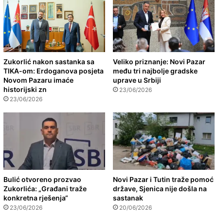
Zukorlić nakon sastanka sa
Veliko priznanje: Novi Pazar
TIKA-om: Erdoganova posjeta
među tri najbolje gradske
Novom Pazaru imaće
uprave u Srbiji
historijski zn
23/06/2026
23/06/2026
Bulić otvoreno prozvao
Novi Pazar i Tutin traže pomoć
Zukorlića: „Građani traže
države, Sjenica nije došla na
konkretna rješenja“
sastanak
23/06/2026
20/06/2026