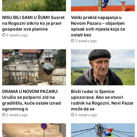
NISU BILI SAMI U ŠUMI! Susret
Veliki prekid napajanja u
na Rogozni otkrio ko je pravi
Novom Pazaru – objavljen
gospodar ove planine
spisak svih mjesta koja će
ostati bez
2 weeks ago
2 weeks ago
DRAMA U NOVOM PAZARU:
Bivši rudar iz Sjenice
Urušio se potporni zid na
upozorava: Ako se otvori
gradilištu, kuće ostale iznad
rudnik na Rogozni, Novi Pazar
ogromnog o
može da se
2 weeks ago
3 weeks ago