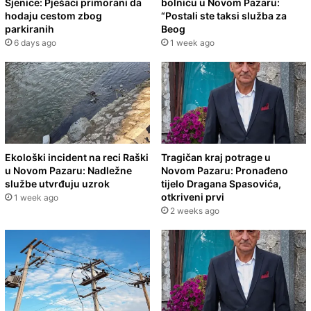
Sjenice: Pješaci primorani da
bolnicu u Novom Pazaru:
hodaju cestom zbog
“Postali ste taksi služba za
parkiranih
Beog
6 days ago
1 week ago
Ekološki incident na reci Raški
Tragičan kraj potrage u
u Novom Pazaru: Nadležne
Novom Pazaru: Pronađeno
službe utvrđuju uzrok
tijelo Dragana Spasovića,
otkriveni prvi
1 week ago
2 weeks ago