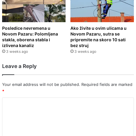
Posledice nevremena u
Ako živite u ovim ulicama u
Novom Pazaru: Polomljena
Novom Pazaru, sutra se
stakla, oborena stabla i
pripremite na skoro 10 sati
izlivena kanaliz
bez struj
3 weeks ago
3 weeks ago
Leave a Reply
Your email address will not be published.
Required fields are marked
*
C
o
m
m