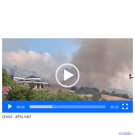
Video
Player
00:00
00:10
Izvor: a1tv.net