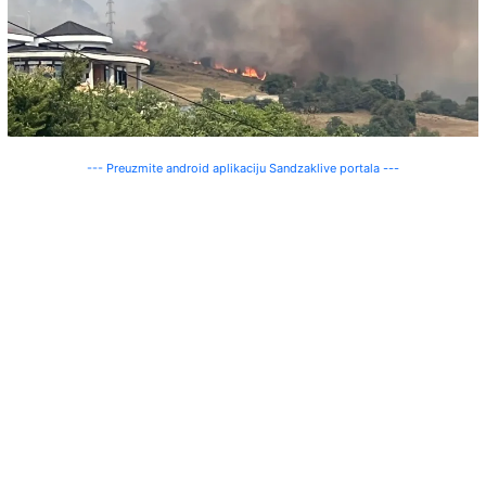
--- Preuzmite android aplikaciju Sandzaklive portala ---