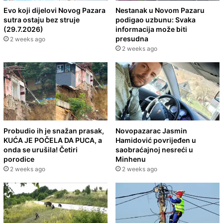
Evo koji dijelovi Novog Pazara
Nestanak u Novom Pazaru
sutra ostaju bez struje
podigao uzbunu: Svaka
(29.7.2026)
informacija može biti
presudna
2 weeks ago
2 weeks ago
Probudio ih je snažan prasak,
Novopazarac Jasmin
KUĆA JE POČELA DA PUCA, a
Hamidović povrijeđen u
onda se urušila! Četiri
saobraćajnoj nesreći u
porodice
Minhenu
2 weeks ago
2 weeks ago